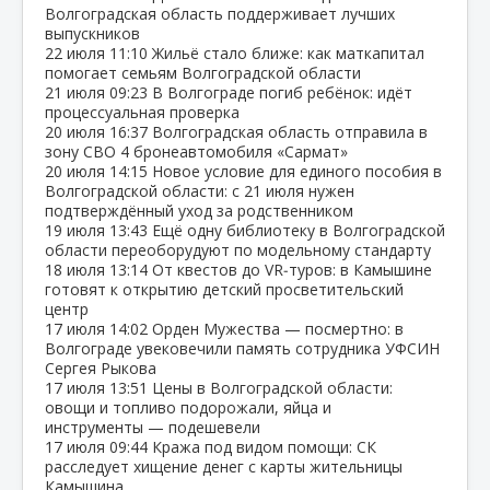
Волгоградская область поддерживает лучших
выпускников
22 июля
11:10
Жильё стало ближе: как маткапитал
помогает семьям Волгоградской области
21 июля
09:23
В Волгограде погиб ребёнок: идёт
процессуальная проверка
20 июля
16:37
Волгоградская область отправила в
зону СВО 4 бронеавтомобиля «Сармат»
20 июля
14:15
Новое условие для единого пособия в
Волгоградской области: с 21 июля нужен
подтверждённый уход за родственником
19 июля
13:43
Ещё одну библиотеку в Волгоградской
области переоборудуют по модельному стандарту
18 июля
13:14
От квестов до VR‑туров: в Камышине
готовят к открытию детский просветительский
центр
17 июля
14:02
Орден Мужества — посмертно: в
Волгограде увековечили память сотрудника УФСИН
Сергея Рыкова
17 июля
13:51
Цены в Волгоградской области:
овощи и топливо подорожали, яйца и
инструменты — подешевели
17 июля
09:44
Кража под видом помощи: СК
расследует хищение денег с карты жительницы
Камышина