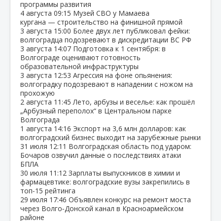
программы развития
4 августа
09:15
Музей СВО у Мамаева
кургана — строительство на финишной прямой
3 августа
15:00
Более двух лет публиковал фейки:
волгоградца подозревают в дискредитации ВС РФ
3 августа
14:07
Подготовка к 1 сентября: в
Волгограде оценивают готовность
образовательной инфраструктуры
3 августа
12:53
Агрессия на фоне опьянения:
волгоградку подозревают в нападении с ножом на
прохожую
2 августа
11:45
Лето, арбузы и веселье: как прошёл
„Арбузный переполох“ в Центральном парке
Волгограда
1 августа
14:16
Экспорт на 3,6 млн долларов: как
волгоградский бизнес выходит на зарубежные рынки
31 июля
12:11
Волгоградская область под ударом:
Бочаров озвучил данные о последствиях атаки
БПЛА
30 июля
11:12
Зарплаты выпускников в химии и
фармацевтике: волгоградские вузы закрепились в
топ‑15 рейтинга
29 июля
17:46
Объявлен конкурс на ремонт моста
через Волго‑Донской канал в Красноармейском
районе