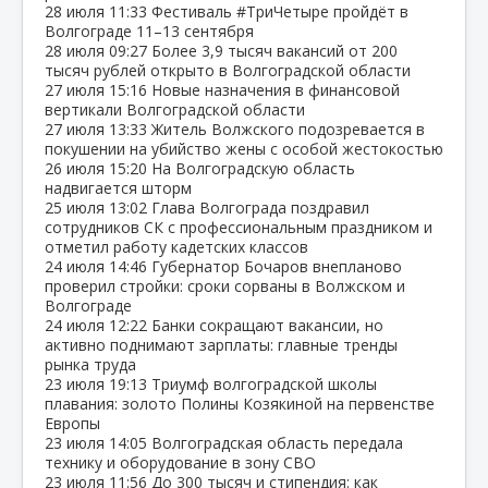
28 июля
11:33
Фестиваль #ТриЧетыре пройдёт в
Волгограде 11–13 сентября
28 июля
09:27
Более 3,9 тысяч вакансий от 200
тысяч рублей открыто в Волгоградской области
27 июля
15:16
Новые назначения в финансовой
вертикали Волгоградской области
27 июля
13:33
Житель Волжского подозревается в
покушении на убийство жены с особой жестокостью
26 июля
15:20
На Волгоградскую область
надвигается шторм
25 июля
13:02
Глава Волгограда поздравил
сотрудников СК с профессиональным праздником и
отметил работу кадетских классов
24 июля
14:46
Губернатор Бочаров внепланово
проверил стройки: сроки сорваны в Волжском и
Волгограде
24 июля
12:22
Банки сокращают вакансии, но
активно поднимают зарплаты: главные тренды
рынка труда
23 июля
19:13
Триумф волгоградской школы
плавания: золото Полины Козякиной на первенстве
Европы
23 июля
14:05
Волгоградская область передала
технику и оборудование в зону СВО
23 июля
11:56
До 300 тысяч и стипендия: как