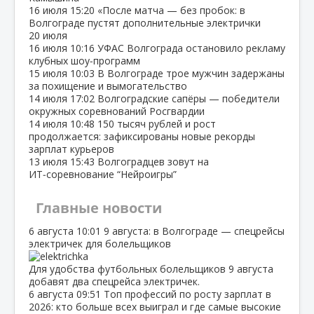
16 июля
15:20
«После матча — без пробок: в
Волгограде пустят дополнительные электрички
20 июля
16 июля
10:16
УФАС Волгограда остановило рекламу
клубных шоу‑программ
15 июля
10:03
В Волгограде трое мужчин задержаны
за похищение и вымогательство
14 июля
17:02
Волгоградские сапёры — победители
окружных соревнований Росгвардии
14 июля
10:48
150 тысяч рублей и рост
продолжается: зафиксированы новые рекорды
зарплат курьеров
13 июля
15:43
Волгоградцев зовут на
ИТ‑соревнование “Нейроигры”
Главные новости
6 августа
10:01
9 августа: в Волгограде — спецрейсы
электричек для болельщиков
Для удобства футбольных болельщиков 9 августа
добавят два спецрейса электричек.
6 августа
09:51
Топ профессий по росту зарплат в
2026: кто больше всех выиграл и где самые высокие