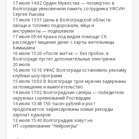
17 июля
14:02
Орден Мужества — посмертно: в
Волгограде увековечили память сотрудника УФСИН
Сергея Рыкова
17 июля
13:51
Цены в Волгоградской области:
овощи и топливо подорожали, яйца и
инструменты — подешевели
17 июля
09:44
Кража под видом помощи: СК
расследует хищение денег с карты жительницы
Камышина
16 июля
15:20
«После матча — без пробок: в
Волгограде пустят дополнительные электрички
20 июля
16 июля
10:16
УФАС Волгограда остановило рекламу
клубных шоу‑программ
15 июля
10:03
В Волгограде трое мужчин задержаны
за похищение и вымогательство
14 июля
17:02
Волгоградские сапёры — победители
окружных соревнований Росгвардии
14 июля
10:48
150 тысяч рублей и рост
продолжается: зафиксированы новые рекорды
зарплат курьеров
13 июля
15:43
Волгоградцев зовут на
ИТ‑соревнование “Нейроигры”