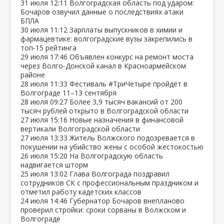
31 июля
12:11
Волгоградская область под ударом:
Бочаров озвучил данные о последствиях атаки
БПЛА
30 июля
11:12
Зарплаты выпускников в химии и
фармацевтике: волгоградские вузы закрепились в
топ‑15 рейтинга
29 июля
17:46
Объявлен конкурс на ремонт моста
через Волго‑Донской канал в Красноармейском
районе
28 июля
11:33
Фестиваль #ТриЧетыре пройдёт в
Волгограде 11–13 сентября
28 июля
09:27
Более 3,9 тысяч вакансий от 200
тысяч рублей открыто в Волгоградской области
27 июля
15:16
Новые назначения в финансовой
вертикали Волгоградской области
27 июля
13:33
Житель Волжского подозревается в
покушении на убийство жены с особой жестокостью
26 июля
15:20
На Волгоградскую область
надвигается шторм
25 июля
13:02
Глава Волгограда поздравил
сотрудников СК с профессиональным праздником и
отметил работу кадетских классов
24 июля
14:46
Губернатор Бочаров внепланово
проверил стройки: сроки сорваны в Волжском и
Волгограде