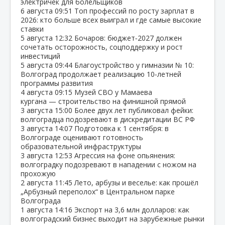
электричек для болельщиков
6 августа
09:51
Топ профессий по росту зарплат в
2026: кто больше всех выиграл и где самые высокие
ставки
5 августа
12:32
Бочаров: бюджет‑2027 должен
сочетать осторожность, соцподдержку и рост
инвестиций
5 августа
09:44
Благоустройство у гимназии № 10:
Волгоград продолжает реализацию 10‑летней
программы развития
4 августа
09:15
Музей СВО у Мамаева
кургана — строительство на финишной прямой
3 августа
15:00
Более двух лет публиковал фейки:
волгоградца подозревают в дискредитации ВС РФ
3 августа
14:07
Подготовка к 1 сентября: в
Волгограде оценивают готовность
образовательной инфраструктуры
3 августа
12:53
Агрессия на фоне опьянения:
волгоградку подозревают в нападении с ножом на
прохожую
2 августа
11:45
Лето, арбузы и веселье: как прошёл
„Арбузный переполох“ в Центральном парке
Волгограда
1 августа
14:16
Экспорт на 3,6 млн долларов: как
волгоградский бизнес выходит на зарубежные рынки