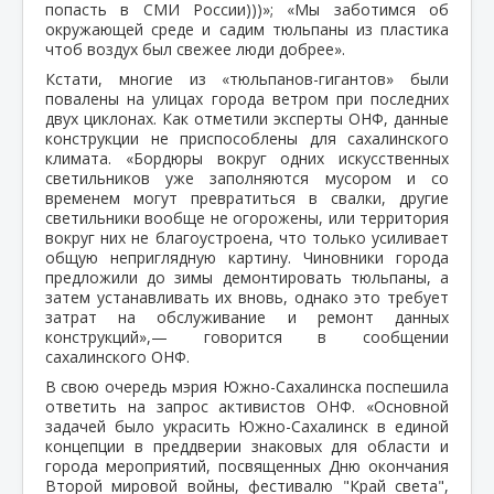
попасть в СМИ России)))»; «Мы заботимся об
окружающей среде и садим тюльпаны из пластика
чтоб воздух был свежее люди добрее».
Кстати, многие из «тюльпанов-гигантов» были
повалены на улицах города ветром при последних
двух циклонах. Как отметили эксперты ОНФ, данные
конструкции не приспособлены для сахалинского
климата. «Бордюры вокруг одних искусственных
светильников уже заполняются мусором и со
временем могут превратиться в свалки, другие
светильники вообще не огорожены, или территория
вокруг них не благоустроена, что только усиливает
общую неприглядную картину. Чиновники города
предложили до зимы демонтировать тюльпаны, а
затем устанавливать их вновь, однако это требует
затрат на обслуживание и ремонт данных
конструкций»,— говорится в сообщении
сахалинского ОНФ.
В свою очередь мэрия Южно-Сахалинска поспешила
ответить на запрос активистов ОНФ. «Основной
задачей было украсить Южно-Сахалинск в единой
концепции в преддверии знаковых для области и
города мероприятий, посвященных Дню окончания
Второй мировой войны, фестивалю "Край света",