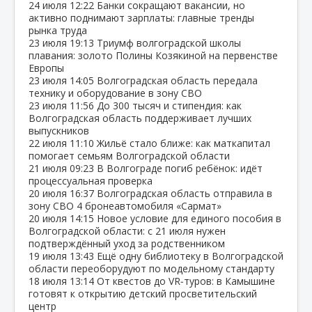
24 июля
12:22
Банки сокращают вакансии, но
активно поднимают зарплаты: главные тренды
рынка труда
23 июля
19:13
Триумф волгоградской школы
плавания: золото Полины Козякиной на первенстве
Европы
23 июля
14:05
Волгоградская область передала
технику и оборудование в зону СВО
23 июля
11:56
До 300 тысяч и стипендия: как
Волгоградская область поддерживает лучших
выпускников
22 июля
11:10
Жильё стало ближе: как маткапитал
помогает семьям Волгоградской области
21 июля
09:23
В Волгограде погиб ребёнок: идёт
процессуальная проверка
20 июля
16:37
Волгоградская область отправила в
зону СВО 4 бронеавтомобиля «Сармат»
20 июля
14:15
Новое условие для единого пособия в
Волгоградской области: с 21 июля нужен
подтверждённый уход за родственником
19 июля
13:43
Ещё одну библиотеку в Волгоградской
области переоборудуют по модельному стандарту
18 июля
13:14
От квестов до VR‑туров: в Камышине
готовят к открытию детский просветительский
центр