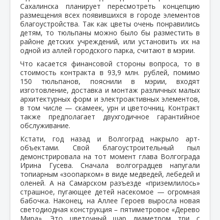
Сахалинска планирует пересмотреть концепцию
размещения всех появившихся в городе элементов
благоустройства. Так как цветы очень понравились
детям, то тюльпаны можно было бы разместить в
районе детских учреждений, или установить их на
одной из аллей городского парка, считают в мэрии.
Что касается финансовой стороны вопроса, то в
стоимость контракта в 93,9 млн. рублей, помимо
150 тюльпанов, пояснили в мэрии, входят
изготовление, доставка и монтаж различных малых
архитектурных форм и электроактивных элементов,
в том числе — скамеек, урн и цветочниц. Контракт
также предполагает двухгодичное гарантийное
обслуживание.
Кстати, год назад и Волгоград накрыло арт-
объектами. Свой благоустроительный пыл
демонстрировала на тот момент глава Волгограда
Ирина Гусева. Сначала волгоградцев напугали
топиарным «зоопарком» в виде медведей, лебедей и
оленей. А на Самарском разъезде «приземлилось»
страшное, пугающее детей насекомое — огромная
бабочка. Наконец, на Аллее Героев выросла новая
светодиодная конструкция – пятиметровое «Дерево
Мира». Это цветочный шар диаметром три с