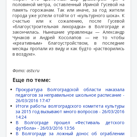
половиной метра, оставленный Ириной Гусевой на
память горожанам. Так или иначе, за год жители
города уже успели отойти от «культурного шока». К
счастью или к сожалению, после Гусевой
«благоустроительная лихорадка» в Волгограде и
закончилась. Нынешние управленцы — Александр
Чунаков и Андрей Косолапов — не то чтобы
«креативным» благоустройством, в последние
месяцы пропали из виду и как будто «растворились
в воздухе».
Фото: astv.ru
Еще по теме:
Прокуратура Волгоградской области наказала
педагогов за неправильное школьное расписание -
26/03/2016 17:47
Итоги работы волгоградского комитета культуры
за 2015 год вызывают много вопросов -
26/03/2016
14:24
В Волгограде прошел «Фестиваль детского
футбола» -
26/03/2016 13:56
В Волгограде за ложный донос об ограблении