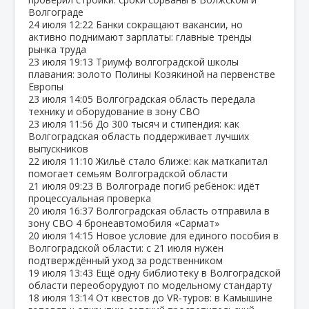
Волгограде
24 июля
12:22
Банки сокращают вакансии, но
активно поднимают зарплаты: главные тренды
рынка труда
23 июля
19:13
Триумф волгоградской школы
плавания: золото Полины Козякиной на первенстве
Европы
23 июля
14:05
Волгоградская область передала
технику и оборудование в зону СВО
23 июля
11:56
До 300 тысяч и стипендия: как
Волгоградская область поддерживает лучших
выпускников
22 июля
11:10
Жильё стало ближе: как маткапитал
помогает семьям Волгоградской области
21 июля
09:23
В Волгограде погиб ребёнок: идёт
процессуальная проверка
20 июля
16:37
Волгоградская область отправила в
зону СВО 4 бронеавтомобиля «Сармат»
20 июля
14:15
Новое условие для единого пособия в
Волгоградской области: с 21 июля нужен
подтверждённый уход за родственником
19 июля
13:43
Ещё одну библиотеку в Волгоградской
области переоборудуют по модельному стандарту
18 июля
13:14
От квестов до VR‑туров: в Камышине