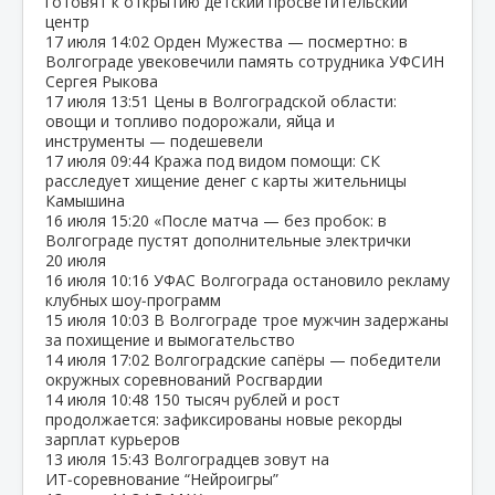
готовят к открытию детский просветительский
центр
17 июля
14:02
Орден Мужества — посмертно: в
Волгограде увековечили память сотрудника УФСИН
Сергея Рыкова
17 июля
13:51
Цены в Волгоградской области:
овощи и топливо подорожали, яйца и
инструменты — подешевели
17 июля
09:44
Кража под видом помощи: СК
расследует хищение денег с карты жительницы
Камышина
16 июля
15:20
«После матча — без пробок: в
Волгограде пустят дополнительные электрички
20 июля
16 июля
10:16
УФАС Волгограда остановило рекламу
клубных шоу‑программ
15 июля
10:03
В Волгограде трое мужчин задержаны
за похищение и вымогательство
14 июля
17:02
Волгоградские сапёры — победители
окружных соревнований Росгвардии
14 июля
10:48
150 тысяч рублей и рост
продолжается: зафиксированы новые рекорды
зарплат курьеров
13 июля
15:43
Волгоградцев зовут на
ИТ‑соревнование “Нейроигры”