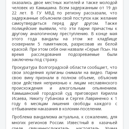
оказались двое местных жителей и также молодой
человек из Камышина. Всем задержанным от 19 до
22 лет. В ГУ МВД по региону рассказали, что
задержанные объяснили свой поступок как желание
самоутвердиться перед друг другом. Также
полицейские выявили, что эти парни причастны к
другому аналогичному преступлению. В конце мая
этого года вандалы на этом же кладбище
осквернили 5 памятников, разрисовав их белой
краской. При этом себя они назвали «Серые Псы». На
время расследования подозреваемые были
заключены под стражу.
Прокуратура Волгоградской области сообщает, что
свои злодеяния хулиганы снимали на видео. Парни
свою вину признали в полном объеме, объяснив
свои действия неприязнью к лицам неславянского
происхождения и алкогольным опьянением.
Камышинский городской суд приговорил Кирилла
Исаева, Никиту Губанова и Сергея Лавриненко к 1
году 6 месяцам лишения свободы каждого с
отбыванием наказания в колонии-поселении.
Проблема вандализма актуальна, к сожалению, для
многих регионов России. Известный в казачьей
среде священнослужитель, настоятель Храма