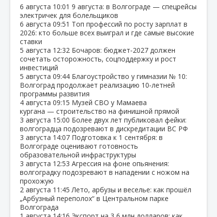
6 августа
10:01
9 августа: в Волгограде — спецрейсы
электричек для болельщиков
6 августа
09:51
Топ профессий по росту зарплат в
2026: кто больше всех выиграл и где самые высокие
ставки
5 августа
12:32
Бочаров: бюджет‑2027 должен
сочетать осторожность, соцподдержку и рост
инвестиций
5 августа
09:44
Благоустройство у гимназии № 10:
Волгоград продолжает реализацию 10‑летней
программы развития
4 августа
09:15
Музей СВО у Мамаева
кургана — строительство на финишной прямой
3 августа
15:00
Более двух лет публиковал фейки:
волгоградца подозревают в дискредитации ВС РФ
3 августа
14:07
Подготовка к 1 сентября: в
Волгограде оценивают готовность
образовательной инфраструктуры
3 августа
12:53
Агрессия на фоне опьянения:
волгоградку подозревают в нападении с ножом на
прохожую
2 августа
11:45
Лето, арбузы и веселье: как прошёл
„Арбузный переполох“ в Центральном парке
Волгограда
1 августа
14:16
Экспорт на 3,6 млн долларов: как