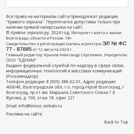
Все права на материалы сайта принадлежат редакции
"Кривого зеркала". Перепечатка допустима только при
наличии прямой гиперссылки на сайт.
© Кривое зеркало.ру, 2024 год, И
нтернет-газета о жизни
Волгограда, области и России. 18+
ЭЛ № ФС
Свидетельство о регистрации (запись в реестре)
77 - 87885
от 12 августа 2024 г.
:
Главный редактор: Крылов Александр Сергеевич, Учредитель
ООО "ЕДКММ"
Выдано федеральной службой по надзору в сфере связи,
информационных технологий и массовых коммуникаций
(Роскомнадзор)
Телефон редакции:
8 (909) 388-02-01
, Адрес редакции:
400048, Волгоградская обл, г.о. город-герой Волгоград, г
Волгоград, пр-кт им. Маршала Советского Союза Г.К.
Жукова, д. 100, этаж 18, офис 221
Email:
info@krivoe-zerkalo.ru
Реклама на сайте
Back to Top