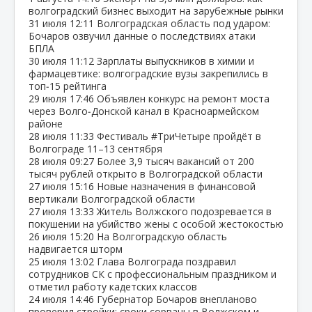
волгоградский бизнес выходит на зарубежные рынки
31 июля
12:11
Волгоградская область под ударом:
Бочаров озвучил данные о последствиях атаки
БПЛА
30 июля
11:12
Зарплаты выпускников в химии и
фармацевтике: волгоградские вузы закрепились в
топ‑15 рейтинга
29 июля
17:46
Объявлен конкурс на ремонт моста
через Волго‑Донской канал в Красноармейском
районе
28 июля
11:33
Фестиваль #ТриЧетыре пройдёт в
Волгограде 11–13 сентября
28 июля
09:27
Более 3,9 тысяч вакансий от 200
тысяч рублей открыто в Волгоградской области
27 июля
15:16
Новые назначения в финансовой
вертикали Волгоградской области
27 июля
13:33
Житель Волжского подозревается в
покушении на убийство жены с особой жестокостью
26 июля
15:20
На Волгоградскую область
надвигается шторм
25 июля
13:02
Глава Волгограда поздравил
сотрудников СК с профессиональным праздником и
отметил работу кадетских классов
24 июля
14:46
Губернатор Бочаров внепланово
проверил стройки: сроки сорваны в Волжском и