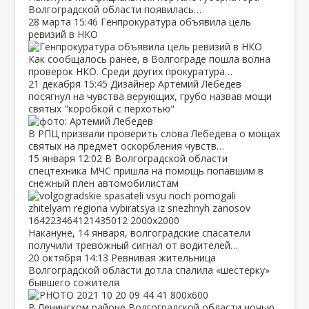
Волгоградской области появилась…
28 марта
15:46
Генпрокуратура объявила цель
ревизий в НКО
Как сообщалось ранее, в Волгограде пошла волна
проверок НКО. Среди других прокуратура…
21 декабря
15:45
Дизайнер Артемий Лебедев
посягнул на чувства верующих, грубо назвав мощи
святых "коробкой с перхотью"
В РПЦ призвали проверить слова Лебедева о мощах
святых на предмет оскорбления чувств…
15 января
12:02
В Волгоградской области
спецтехника МЧС пришла на помощь попавшим в
снежный плен автомобилистам
Накануне, 14 января, волгоградские спасатели
получили тревожный сигнал от водителей…
20 октября
14:13
Ревнивая жительница
Волгоградской области дотла спалила «шестерку»
бывшего сожителя
В Ленинском районе Волгоградской области ночью