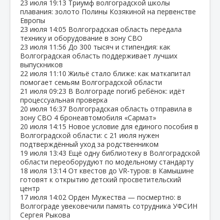
23 июля
19:13
Триумф волгоградской школы
плавания: золото Полины Козякиной на первенстве
Европы
23 июля
14:05
Волгоградская область передала
технику и оборудование в зону СВО
23 июля
11:56
До 300 тысяч и стипендия: как
Волгоградская область поддерживает лучших
выпускников
22 июля
11:10
Жильё стало ближе: как маткапитал
помогает семьям Волгоградской области
21 июля
09:23
В Волгограде погиб ребёнок: идёт
процессуальная проверка
20 июля
16:37
Волгоградская область отправила в
зону СВО 4 бронеавтомобиля «Сармат»
20 июля
14:15
Новое условие для единого пособия в
Волгоградской области: с 21 июля нужен
подтверждённый уход за родственником
19 июля
13:43
Ещё одну библиотеку в Волгоградской
области переоборудуют по модельному стандарту
18 июля
13:14
От квестов до VR‑туров: в Камышине
готовят к открытию детский просветительский
центр
17 июля
14:02
Орден Мужества — посмертно: в
Волгограде увековечили память сотрудника УФСИН
Сергея Рыкова