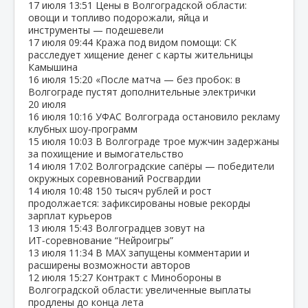
17 июля
13:51
Цены в Волгоградской области:
овощи и топливо подорожали, яйца и
инструменты — подешевели
17 июля
09:44
Кража под видом помощи: СК
расследует хищение денег с карты жительницы
Камышина
16 июля
15:20
«После матча — без пробок: в
Волгограде пустят дополнительные электрички
20 июля
16 июля
10:16
УФАС Волгограда остановило рекламу
клубных шоу‑программ
15 июля
10:03
В Волгограде трое мужчин задержаны
за похищение и вымогательство
14 июля
17:02
Волгоградские сапёры — победители
окружных соревнований Росгвардии
14 июля
10:48
150 тысяч рублей и рост
продолжается: зафиксированы новые рекорды
зарплат курьеров
13 июля
15:43
Волгоградцев зовут на
ИТ‑соревнование “Нейроигры”
13 июля
11:34
В МАХ запущены комментарии и
расширены возможности авторов
12 июля
15:27
Контракт с Минобороны в
Волгоградской области: увеличенные выплаты
продлены до конца лета