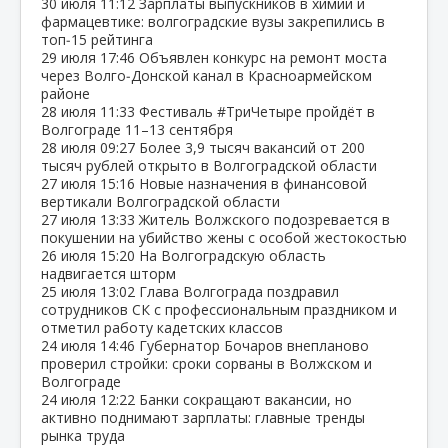
30 июля
11:12
Зарплаты выпускников в химии и
фармацевтике: волгоградские вузы закрепились в
топ‑15 рейтинга
29 июля
17:46
Объявлен конкурс на ремонт моста
через Волго‑Донской канал в Красноармейском
районе
28 июля
11:33
Фестиваль #ТриЧетыре пройдёт в
Волгограде 11–13 сентября
28 июля
09:27
Более 3,9 тысяч вакансий от 200
тысяч рублей открыто в Волгоградской области
27 июля
15:16
Новые назначения в финансовой
вертикали Волгоградской области
27 июля
13:33
Житель Волжского подозревается в
покушении на убийство жены с особой жестокостью
26 июля
15:20
На Волгоградскую область
надвигается шторм
25 июля
13:02
Глава Волгограда поздравил
сотрудников СК с профессиональным праздником и
отметил работу кадетских классов
24 июля
14:46
Губернатор Бочаров внепланово
проверил стройки: сроки сорваны в Волжском и
Волгограде
24 июля
12:22
Банки сокращают вакансии, но
активно поднимают зарплаты: главные тренды
рынка труда