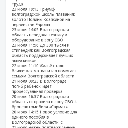
труда
23 июля
19:13
Триумф
волгоградской школы плавания:
золото Полины Козякиной на
первенстве Европы
23 июля
14:05
Волгоградская
область передала технику и
оборудование в зону СВО
23 июля
11:56
До 300 тысяч и
стипендия: как Волгоградская
область поддерживает лучших
выпускников
22 июля
11:10
Жильё стало
ближе: как маткапитал помогает
семьям Волгоградской области
21 июля
09:23
В Волгограде
погиб ребёнок: идёт
процессуальная проверка
20 июля
16:37
Волгоградская
область отправила в зону СВО 4
бронеавтомобиля «Сармат»
20 июля
14:15
Новое условие для
единого пособия в
Волгоградской области: с
21 июля нужен подтверждённый