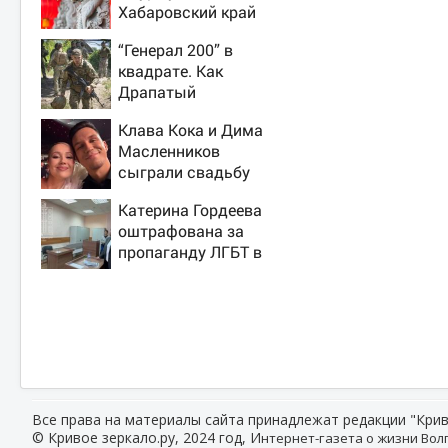
Хабаровский край
“Генерал 200” в
квадрате. Как
Драпатый
переплюнул
Клава Кока и Дима
Сырского
Масленников
сыграли свадьбу
Катерина Гордеева
оштрафована за
пропаганду ЛГБТ в
интернете - Новости
на Вести.ru
Все права на материалы сайта принадлежат редакции "Крив
© Кривое зеркало.ру, 2024 год, И
нтернет-газета о жизни Волг