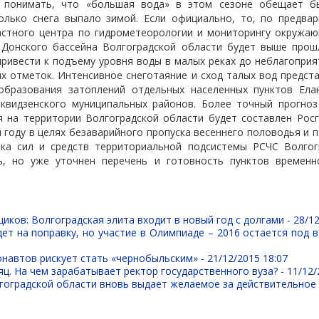
 понимать, что «большая вода» в этом сезоне обещает б
олько снега выпало зимой. Если официально, то, по предва
астного центра по гидрометеорологии и мониторингу окружаю
 Донского бассейна Волгоградской области будет выше прош
ривести к подъему уровня воды в малых реках до неблагоприя
ых отметок. Интенсивное снеготаяние и сход талых вод предс
образования затоплений отдельных населенных пунктов Елан
квидзенского муниципальных районов. Более точный прогноз
я на территории Волгоградской области будет составлен Рос
м году в целях безаварийного пропуска весеннего половодья и 
вка сил и средств территориальной подсистемы РСЧC Волгог
ь, но уже уточнен перечень и готовность пунктов времен
иков: Волгоградская элита входит в новый год с долгами -
28/12
ет на поправку, но участие в Олимпиаде – 2016 остается под 
навтов рискует стать «чернобыльским» -
21/12/2015 18:07
ц. На чем зарабатывает ректор государственного вуза? -
11/12/
гоградской области вновь выдает желаемое за действительное