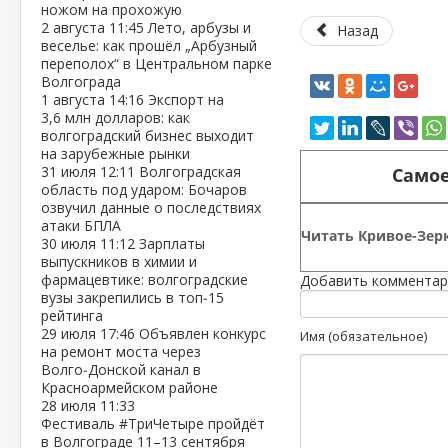
ножом на прохожую
2 августа
11:45
Лето, арбузы и
Назад
веселье: как прошёл „Арбузный
переполох“ в Центральном парке
Волгограда
1 августа
14:16
Экспорт на
3,6 млн долларов: как
волгоградский бизнес выходит
на зарубежные рынки
31 июля
12:11
Волгоградская
Самое
область под ударом: Бочаров
озвучил данные о последствиях
атаки БПЛА
Читать Кривое-Зерк
30 июля
11:12
Зарплаты
выпускников в химии и
фармацевтике: волгоградские
Добавить комментар
вузы закрепились в топ‑15
рейтинга
29 июля
17:46
Объявлен конкурс
Имя (обязательное)
на ремонт моста через
Волго‑Донской канал в
Красноармейском районе
28 июля
11:33
Фестиваль #ТриЧетыре пройдёт
в Волгограде 11–13 сентября