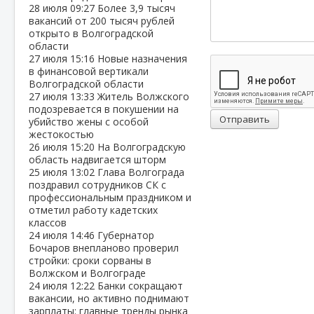
28 июля
09:27
Более 3,9 тысяч
вакансий от 200 тысяч рублей
открыто в Волгоградской
области
27 июля
15:16
Новые назначения
в финансовой вертикали
Волгоградской области
27 июля
13:33
Житель Волжского
подозревается в покушении на
Отправить
убийство жены с особой
жестокостью
26 июля
15:20
На Волгоградскую
область надвигается шторм
25 июля
13:02
Глава Волгограда
поздравил сотрудников СК с
профессиональным праздником и
отметил работу кадетских
классов
24 июля
14:46
Губернатор
Бочаров внепланово проверил
стройки: сроки сорваны в
Волжском и Волгограде
24 июля
12:22
Банки сокращают
вакансии, но активно поднимают
зарплаты: главные тренды рынка