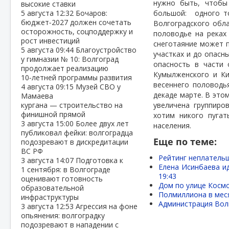
нужно быть, чтобы
высокие ставки
5 августа
12:32
Бочаров:
большой:
одного т
бюджет‑2027 должен сочетать
Волгоградского обл
осторожность, соцподдержку и
половодье на реках
рост инвестиций
снеготаяние может п
5 августа
09:44
Благоустройство
участках и до опасн
у гимназии № 10: Волгоград
опасность в части 
продолжает реализацию
Кумылженского и Ки
10‑летней программы развития
весеннего половодь
4 августа
09:15
Музей СВО у
декаде марте. В это
Мамаева
кургана — строительство на
увеличена группиро
финишной прямой
хотим никого пугат
3 августа
15:00
Более двух лет
населения.
публиковал фейки: волгоградца
Еще по теме:
подозревают в дискредитации
ВС РФ
Рейтинг неплательщ
3 августа
14:07
Подготовка к
Елена Исинбаева ид
1 сентября: в Волгограде
19:43
оценивают готовность
Дом по улице Космо
образовательной
Полмиллиона в меся
инфраструктуры
Администрация Вол
3 августа
12:53
Агрессия на фоне
опьянения: волгоградку
подозревают в нападении с