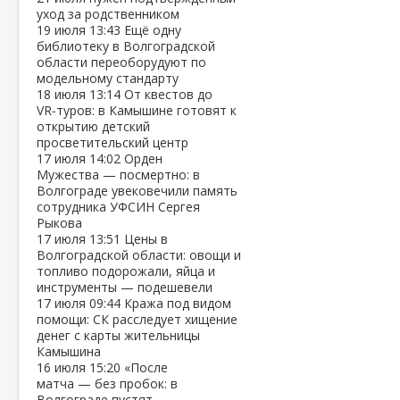
уход за родственником
19 июля
13:43
Ещё одну
библиотеку в Волгоградской
области переоборудуют по
модельному стандарту
18 июля
13:14
От квестов до
VR‑туров: в Камышине готовят к
открытию детский
просветительский центр
17 июля
14:02
Орден
Мужества — посмертно: в
Волгограде увековечили память
сотрудника УФСИН Сергея
Рыкова
17 июля
13:51
Цены в
Волгоградской области: овощи и
топливо подорожали, яйца и
инструменты — подешевели
17 июля
09:44
Кража под видом
помощи: СК расследует хищение
денег с карты жительницы
Камышина
16 июля
15:20
«После
матча — без пробок: в
Волгограде пустят