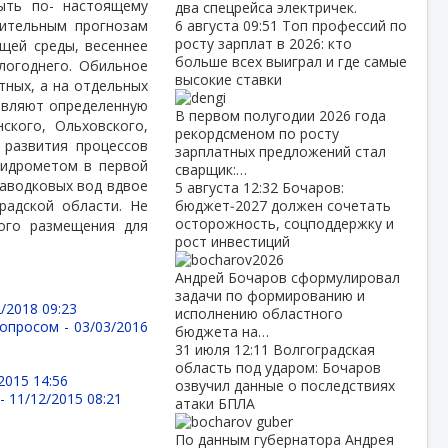
ыть по- настоящему
два спецрейса электричек.
рительным прогнозам
6 августа
09:51
Топ профессий по
росту зарплат в 2026: кто
щей среды, весеннее
больше всех выиграл и где самые
логоднего. Обильное
высокие ставки
тных, а на отдельных
тавляют определенную
В первом полугодии 2026 года
ского, Ольховского,
рекордсменом по росту
 развития процессов
зарплатных предложений стал
гидрометом в первой
сварщик:…
паводковых вод вдвое
5 августа
12:32
Бочаров:
радской области. Не
бюджет‑2027 должен сочетать
осторожность, соцподдержку и
ного размещения для
рост инвестиций
Андрей Бочаров сформулировал
задачи по формированию и
/2018 09:23
исполнению областного
вопросом -
03/03/2016
бюджета на…
31 июля
12:11
Волгоградская
область под ударом: Бочаров
2015 14:56
озвучил данные о последствиях
 -
11/12/2015 08:21
атаки БПЛА
По данным губернатора Андрея