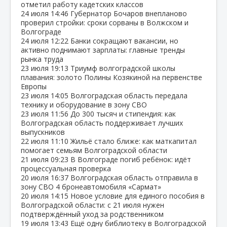
отметил работу кадетских классов
24 июля
14:46
Губернатор Бочаров внепланово
проверил стройки: сроки сорваны в Волжском и
Волгограде
24 июля
12:22
Банки сокращают вакансии, но
активно поднимают зарплаты: главные тренды
рынка труда
23 июля
19:13
Триумф волгоградской школы
плавания: золото Полины Козякиной на первенстве
Европы
23 июля
14:05
Волгоградская область передала
технику и оборудование в зону СВО
23 июля
11:56
До 300 тысяч и стипендия: как
Волгоградская область поддерживает лучших
выпускников
22 июля
11:10
Жильё стало ближе: как маткапитал
помогает семьям Волгоградской области
21 июля
09:23
В Волгограде погиб ребёнок: идёт
процессуальная проверка
20 июля
16:37
Волгоградская область отправила в
зону СВО 4 бронеавтомобиля «Сармат»
20 июля
14:15
Новое условие для единого пособия в
Волгоградской области: с 21 июля нужен
подтверждённый уход за родственником
19 июля
13:43
Ещё одну библиотеку в Волгоградской