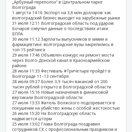
„Арбузный переполох“ в Центральном парке
Волгограда
1 августа
14:16
Экспорт на 3,6 млн долларов: как
волгоградский бизнес выходит на зарубежные рынки
31 июля
12:11
Волгоградская область под ударом:
Бочаров озвучил данные о последствиях атаки
БПЛА
30 июля
11:12
Зарплаты выпускников в химии и
фармацевтике: волгоградские вузы закрепились в
топ‑15 рейтинга
29 июля
17:46
Объявлен конкурс на ремонт моста
через Волго‑Донской канал в Красноармейском
районе
28 июля
11:33
Фестиваль #ТриЧетыре пройдёт в
Волгограде 11–13 сентября
28 июля
09:27
Более 3,9 тысяч вакансий от 200
тысяч рублей открыто в Волгоградской области
27 июля
15:16
Новые назначения в финансовой
вертикали Волгоградской области
27 июля
13:33
Житель Волжского подозревается в
покушении на убийство жены с особой жестокостью
26 июля
15:20
На Волгоградскую область
надвигается шторм
25 июля
13:02
Глава Волгограда поздравил
сотрудников СК с профессиональным праздником и