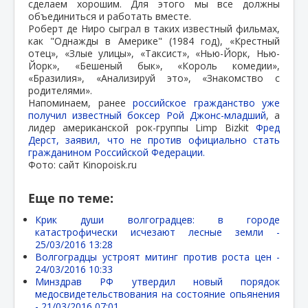
сделаем хорошим. Для этого мы все должны
объединиться и работать вместе.
Роберт де Ниро сыграл в таких известный фильмах,
как "Однажды в Америке" (1984 год), «Крестный
отец», «Злые улицы», «Таксист», «Нью-Йорк, Нью-
Йорк», «Бешеный бык», «Король комедии»,
«Бразилия», «Анализируй это», «Знакомство с
родителями».
Напоминаем, ранее
российское гражданство уже
получил известный боксер Рой Джонс-младший
, а
лидер американской рок-группы Limp Bizkit
Фред
Дерст, заявил, что не против официально стать
гражданином Российской Федерации.
Фото: сайт Kinopoisk.ru
Еще по теме:
Крик души волгоградцев: в городе
катастрофически исчезают лесные земли -
25/03/2016 13:28
Волгоградцы устроят митинг против роста цен -
24/03/2016 10:33
Минздрав РФ утвердил новый порядок
медосвидетельствования на состояние опьянения
-
21/03/2016 07:01