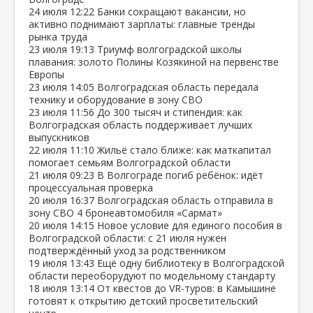
24 июля
12:22
Банки сокращают вакансии, но
активно поднимают зарплаты: главные тренды
рынка труда
23 июля
19:13
Триумф волгоградской школы
плавания: золото Полины Козякиной на первенстве
Европы
23 июля
14:05
Волгоградская область передала
технику и оборудование в зону СВО
23 июля
11:56
До 300 тысяч и стипендия: как
Волгоградская область поддерживает лучших
выпускников
22 июля
11:10
Жильё стало ближе: как маткапитал
помогает семьям Волгоградской области
21 июля
09:23
В Волгограде погиб ребёнок: идёт
процессуальная проверка
20 июля
16:37
Волгоградская область отправила в
зону СВО 4 бронеавтомобиля «Сармат»
20 июля
14:15
Новое условие для единого пособия в
Волгоградской области: с 21 июля нужен
подтверждённый уход за родственником
19 июля
13:43
Ещё одну библиотеку в Волгоградской
области переоборудуют по модельному стандарту
18 июля
13:14
От квестов до VR‑туров: в Камышине
готовят к открытию детский просветительский