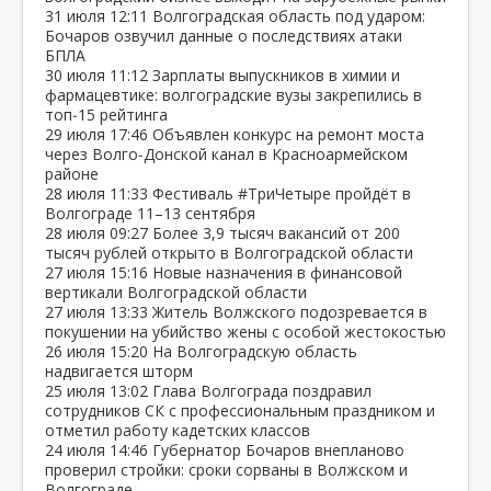
31 июля
12:11
Волгоградская область под ударом:
Бочаров озвучил данные о последствиях атаки
БПЛА
30 июля
11:12
Зарплаты выпускников в химии и
фармацевтике: волгоградские вузы закрепились в
топ‑15 рейтинга
29 июля
17:46
Объявлен конкурс на ремонт моста
через Волго‑Донской канал в Красноармейском
районе
28 июля
11:33
Фестиваль #ТриЧетыре пройдёт в
Волгограде 11–13 сентября
28 июля
09:27
Более 3,9 тысяч вакансий от 200
тысяч рублей открыто в Волгоградской области
27 июля
15:16
Новые назначения в финансовой
вертикали Волгоградской области
27 июля
13:33
Житель Волжского подозревается в
покушении на убийство жены с особой жестокостью
26 июля
15:20
На Волгоградскую область
надвигается шторм
25 июля
13:02
Глава Волгограда поздравил
сотрудников СК с профессиональным праздником и
отметил работу кадетских классов
24 июля
14:46
Губернатор Бочаров внепланово
проверил стройки: сроки сорваны в Волжском и
Волгограде