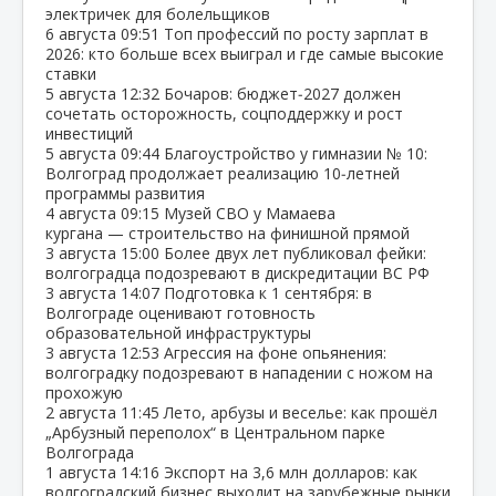
электричек для болельщиков
6 августа
09:51
Топ профессий по росту зарплат в
2026: кто больше всех выиграл и где самые высокие
ставки
5 августа
12:32
Бочаров: бюджет‑2027 должен
сочетать осторожность, соцподдержку и рост
инвестиций
5 августа
09:44
Благоустройство у гимназии № 10:
Волгоград продолжает реализацию 10‑летней
программы развития
4 августа
09:15
Музей СВО у Мамаева
кургана — строительство на финишной прямой
3 августа
15:00
Более двух лет публиковал фейки:
волгоградца подозревают в дискредитации ВС РФ
3 августа
14:07
Подготовка к 1 сентября: в
Волгограде оценивают готовность
образовательной инфраструктуры
3 августа
12:53
Агрессия на фоне опьянения:
волгоградку подозревают в нападении с ножом на
прохожую
2 августа
11:45
Лето, арбузы и веселье: как прошёл
„Арбузный переполох“ в Центральном парке
Волгограда
1 августа
14:16
Экспорт на 3,6 млн долларов: как
волгоградский бизнес выходит на зарубежные рынки