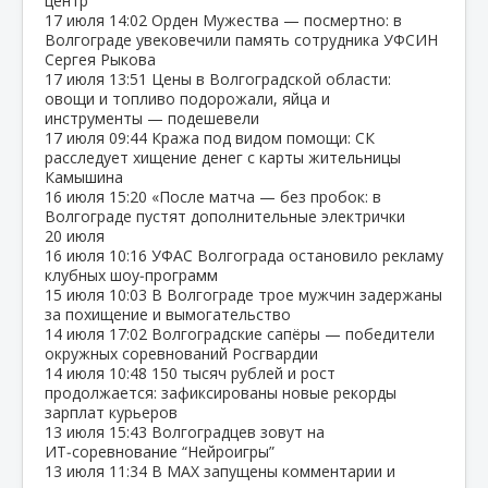
центр
17 июля
14:02
Орден Мужества — посмертно: в
Волгограде увековечили память сотрудника УФСИН
Сергея Рыкова
17 июля
13:51
Цены в Волгоградской области:
овощи и топливо подорожали, яйца и
инструменты — подешевели
17 июля
09:44
Кража под видом помощи: СК
расследует хищение денег с карты жительницы
Камышина
16 июля
15:20
«После матча — без пробок: в
Волгограде пустят дополнительные электрички
20 июля
16 июля
10:16
УФАС Волгограда остановило рекламу
клубных шоу‑программ
15 июля
10:03
В Волгограде трое мужчин задержаны
за похищение и вымогательство
14 июля
17:02
Волгоградские сапёры — победители
окружных соревнований Росгвардии
14 июля
10:48
150 тысяч рублей и рост
продолжается: зафиксированы новые рекорды
зарплат курьеров
13 июля
15:43
Волгоградцев зовут на
ИТ‑соревнование “Нейроигры”
13 июля
11:34
В МАХ запущены комментарии и