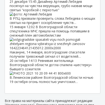
21 декабря
15:45
Дизайнер Артемий Лебедев
посягнул на чувства верующих, грубо назвав мощи
святых "коробкой с перхотью"
В РПЦ призвали проверить слова Лебедева о мощах
святых на предмет оскорбления чувств…
15 января
12:02
В Волгоградской области
спецтехника МЧС пришла на помощь попавшим в
снежный плен автомобилистам
Накануне, 14 января, волгоградские спасатели
получили тревожный сигнал от водителей…
20 октября
14:13
Ревнивая жительница
Волгоградской области дотла спалила «шестерку»
бывшего сожителя
В Ленинском районе Волгоградской области ночью
19 октября огонь полностью уничтожил…
Все права на материалы сайта принадлежат редакции
"Кривого зеркала". Перепечатка допустима только при