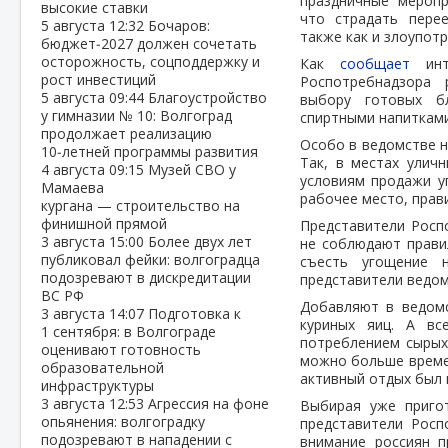
праздничные меропр
высокие ставки
что страдать пере
5 августа
12:32
Бочаров:
также как и злоупот
бюджет‑2027 должен сочетать
осторожность, соцподдержку и
Как
сообщает
инте
рост инвестиций
Роспотребнадзора 
5 августа
09:44
Благоустройство
выбору готовых б
у гимназии № 10: Волгоград
спиртными напитками
продолжает реализацию
Особо в ведомстве н
10‑летней программы развития
Так, в местах улич
4 августа
09:15
Музей СВО у
условиям продажи у
Мамаева
рабочее место, прави
кургана — строительство на
финишной прямой
Представители Роспо
3 августа
15:00
Более двух лет
не соблюдают правил
публиковал фейки: волгоградца
съесть угощение н
подозревают в дискредитации
представители ведом
ВС РФ
Добавляют в ведомс
3 августа
14:07
Подготовка к
куриных яиц. А в
1 сентября: в Волгограде
потреблением сырых
оценивают готовность
можно больше времен
образовательной
активный отдых был 
инфраструктуры
3 августа
12:53
Агрессия на фоне
Выбирая уже пригот
опьянения: волгоградку
представители Росп
подозревают в нападении с
внимание россиян п