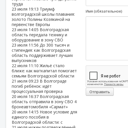
труда
23 июля
19:13
Триумф
Имя (обязательное)
волгоградской школы плавания:
золото Полины Козякиной на
первенстве Европы
23 июля
14:05
Волгоградская
область передала технику и
оборудование в зону СВО
23 июля
11:56
До 300 тысяч и
стипендия: как Волгоградская
область поддерживает лучших
выпускников
22 июля
11:10
Жильё стало
ближе: как маткапитал помогает
семьям Волгоградской области
21 июля
09:23
В Волгограде
погиб ребёнок: идёт
процессуальная проверка
Отправить
20 июля
16:37
Волгоградская
область отправила в зону СВО 4
бронеавтомобиля «Сармат»
20 июля
14:15
Новое условие для
единого пособия в
Волгоградской области: с
21 июля нужен подтверждённый