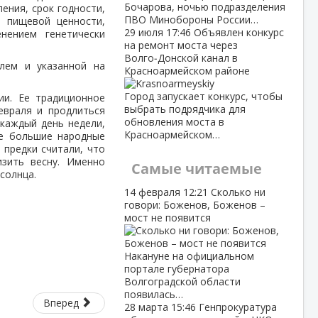
Бочарова, ночью подразделения
ения, срок годности,
ПВО Минобороны России…
и пищевой ценности,
29 июля
17:46
Объявлен конкурс
нением генетически
на ремонт моста через
Волго‑Донской канал в
лем и указанной на
Красноармейском районе
Город запускает конкурс, чтобы
ии. Ее традиционное
выбрать подрядчика для
евраля и продлиться
обновления моста в
каждый день недели,
Красноармейском…
же большие народные
 предки считали, что
зить весну. Именно
Самые читаемые
солнца.
14 февраля
12:21
Сколько ни
говори: Боженов, Боженов –
мост не появится
Накануне на официальном
портале губернатора
Волгоградской области
появилась…
Вперед
28 марта
15:46
Генпрокуратура