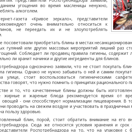
иятия. Представители Роспотребнадзора заявили,
еданием угощения во время масленицы ненужно,
реблять алкоголем.
рнет-газета «Кривое зеркало», представители
рекомендуют очень внимательно относиться к
линов, не переедать их и не злоупотреблять
.
е посоветовали приобретать блины в местах несанкционированн
ных гуляний или других массовых мероприятий лишний раз ст
гощений. Соблюдает ли продавец правила гигиены, содержит л
льно ли хранит начинки и другие ингредиенты для блинов.
требнадзора однозначно заявили, что не стоит покупать бли
а гигиены. Однако не нужно забывать о ней и самим покупат
а улице, стоит воспользоваться гигиеническими салфе
ства говорят, что нужно помнить о принципах рационального п
тве и то, что качественные блины должны быть изготовлен
се жирные и жареные блюда рекомендуется время от вре
 овощей - они способствуют нормализации пищеварения. В то
и проводить на свежем воздухе и участвовать в праздничных
на пользу здоровью.
овленный блин, порой, стоит обратить внимание на его в
отребнадзора. Сюда же относятся условия хранения и срок
редставители Роспотребнадзора на то, что на упаковке с