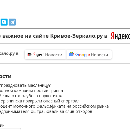
 важное на сайте Кривое-Зеркало.ру в
ало.ру в
ости
тпраздновать масленицу?
вочной кампании против гриппа
бенка от «голубого наркотика»
 Урюпинска прикрыли опасный спортзал
роцент молочного фальсификата на российском рынке
едпринимателя оштрафовали за слив отходов
ий