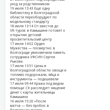
уход за родственником
19 июля
13:43
Ещё одну
библиотеку в Волгоградской
области переоборудуют по
модельному стандарту
18 июля
13:14
От квестов до
VR‑туров: в Камышине готовят к
открытию детский
просветительский центр
17 июля
14:02
Орден
Мужества — посмертно: в
Волгограде увековечили память
сотрудника УФСИН Сергея
Рыкова
17 июля
13:51
Цены в
Волгоградской области: овощи и
топливо подорожали, яйца и
инструменты — подешевели
17 июля
09:44
Кража под видом
помощи: СК расследует хищение
денег с карты жительницы
Камышина
16 июля
15:20
«После
матча — без пробок: в
Волгограде пустят