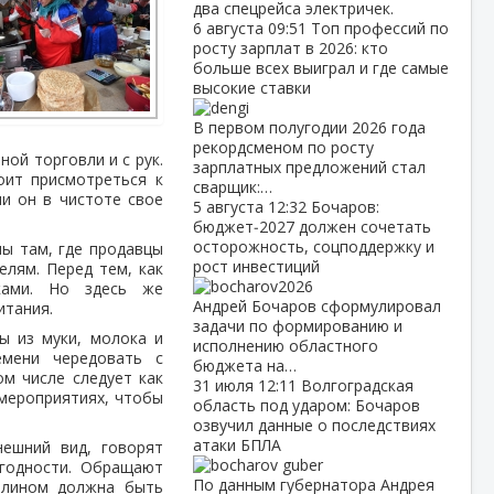
два спецрейса электричек.
6 августа
09:51
Топ профессий по
росту зарплат в 2026: кто
больше всех выиграл и где самые
высокие ставки
В первом полугодии 2026 года
рекордсменом по росту
ой торговли и с рук.
зарплатных предложений стал
оит присмотреться к
сварщик:…
и он в чистоте свое
5 августа
12:32
Бочаров:
бюджет‑2027 должен сочетать
осторожность, соцподдержку и
ны там, где продавцы
рост инвестиций
елям. Перед тем, как
тками. Но здесь же
Андрей Бочаров сформулировал
итания.
задачи по формированию и
ы из муки, молока и
исполнению областного
мени чередовать с
бюджета на…
м числе следует как
31 июля
12:11
Волгоградская
 мероприятиях, чтобы
область под ударом: Бочаров
озвучил данные о последствиях
атаки БПЛА
нешний вид, говорят
 годности. Обращают
По данным губернатора Андрея
 блином должна быть