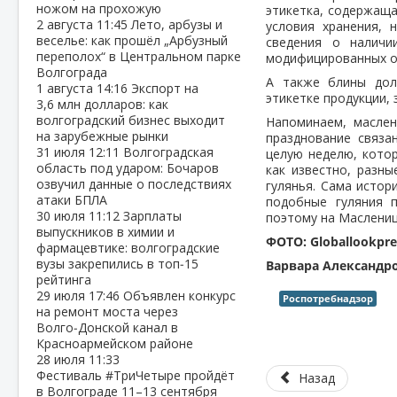
ножом на прохожую
этикетка, содержаща
2 августа
11:45
Лето, арбузы и
условия хранения, 
веселье: как прошёл „Арбузный
сведения о наличи
переполох“ в Центральном парке
модифицированных о
Волгограда
А также блины дол
1 августа
14:16
Экспорт на
этикетке продукции, 
3,6 млн долларов: как
волгоградский бизнес выходит
Напоминаем, маслен
на зарубежные рынки
празднование связа
31 июля
12:11
Волгоградская
целую неделю, кото
область под ударом: Бочаров
как известно, разн
озвучил данные о последствиях
гулянья. Сама истор
атаки БПЛА
подобные гуляния 
30 июля
11:12
Зарплаты
поэтому на Маслениц
выпускников в химии и
ФОТО: Globallookpre
фармацевтике: волгоградские
вузы закрепились в топ‑15
Варвара Александр
рейтинга
29 июля
17:46
Объявлен конкурс
Роспотребнадзор
на ремонт моста через
Волго‑Донской канал в
Красноармейском районе
28 июля
11:33
Фестиваль #ТриЧетыре пройдёт
Назад
в Волгограде 11–13 сентября