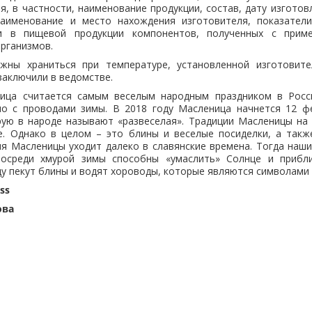
я, в частности, наименование продукции, состав, дату изготовл
наименование и место нахождения изготовителя, показател
и в пищевой продукции компонентов, полученных с приме
рганизмов.
жны храниться при температуре, установленной изготовите
заключили в ведомстве.
ица считается самым веселым народным праздником в Росс
но с проводами зимы. В 2018 году Масленица начнется 12 ф
рую в народе называют «развеселая». Традиции Масленицы на 
ые. Однако в целом – это блины и веселые посиделки, а так
ия Масленицы уходит далеко в славянские времена. Тогда наши
посреди хмурой зимы способны «умаслить» Солнце и прибли
у пекут блины и водят хороводы, которые являются символами 
ss
ова