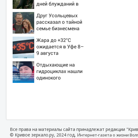
дней блужданий в
тайге
Друг Усольцевых
рассказал о тайной
семье бизнесмена
Жара до +32°C
ожидается в Уфе 8–
9 августа
Отдыхающие на
гидроциклах нашли
одинокого
испуганного
мальчика на лодке:
он рассказал, что
его папа нырнул и
пропал
Все права на материалы сайта принадлежат редакции "Крив
© Кривое зеркало.ру, 2024 год, И
нтернет-газета о жизни Волг