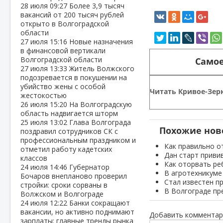
28 июля
09:27
Более 3,9 тысяч
вакансий от 200 тысяч рублей
открыто в Волгоградской
области
27 июля
15:16
Новые назначения
в финансовой вертикали
Волгоградской области
Самое
27 июля
13:33
Житель Волжского
подозревается в покушении на
убийство жены с особой
Читать Кривое-Зерк
жестокостью
26 июля
15:20
На Волгоградскую
область надвигается шторм
25 июля
13:02
Глава Волгограда
Похожие нов
поздравил сотрудников СК с
профессиональным праздником и
Как правильно о
отметил работу кадетских
Дан старт приви
классов
Как оторвать ре
24 июля
14:46
Губернатор
В агротехникуме
Бочаров внепланово проверил
Стал известен п
стройки: сроки сорваны в
В Волгограде пр
Волжском и Волгограде
24 июля
12:22
Банки сокращают
вакансии, но активно поднимают
Добавить комментар
зарплаты: главные тренды рынка