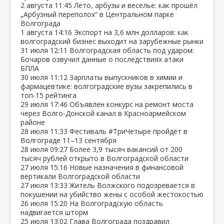
2 августа
11:45
Лето, арбузы и веселье: как прошёл
„Арбузный переполох“ в Центральном парке
Волгограда
1 августа
14:16
Экспорт на 3,6 млн долларов: как
волгоградский бизнес выходит на зарубежные рынки
31 июля
12:11
Волгоградская область под ударом:
Бочаров озвучил данные о последствиях атаки
БПЛА
30 июля
11:12
Зарплаты выпускников в химии и
фармацевтике: волгоградские вузы закрепились в
топ‑15 рейтинга
29 июля
17:46
Объявлен конкурс на ремонт моста
через Волго‑Донской канал в Красноармейском
районе
28 июля
11:33
Фестиваль #ТриЧетыре пройдёт в
Волгограде 11–13 сентября
28 июля
09:27
Более 3,9 тысяч вакансий от 200
тысяч рублей открыто в Волгоградской области
27 июля
15:16
Новые назначения в финансовой
вертикали Волгоградской области
27 июля
13:33
Житель Волжского подозревается в
покушении на убийство жены с особой жестокостью
26 июля
15:20
На Волгоградскую область
надвигается шторм
25 июля
13:02
Глава Волгограда поздравил