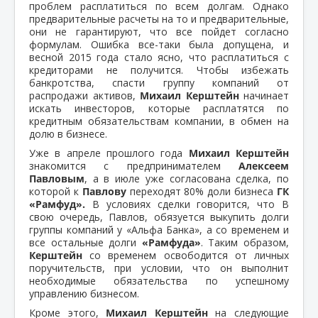
проблем расплатиться по всем долгам. Однако
предварительные расчеты на то и предварительные,
они не гарантируют, что все пойдет согласно
формулам. Ошибка все-таки была допущена, и
весной 2015 года стало ясно, что расплатиться с
кредиторами не получится. Чтобы избежать
банкротства, спасти группу компаний от
распродажи активов,
Михаил Керштейн
начинает
искать инвесторов, которые расплатятся по
кредитным обязательствам компании, в обмен на
долю в бизнесе.
Уже в апреле прошлого года
Михаил Керштейн
знакомится с предпринимателем
Алексеем
Павловым
, а в июле уже согласована сделка, по
которой к
Павлову
переходят 80% доли бизнеса
ГК
«Рамфуд».
В условиях сделки говорится, что В
свою очередь, Павлов, обязуется выкупить долги
группы компаний у «Альфа Банка», а со временем и
все остальные долги
«Рамфуда»
. Таким образом,
Керштейн
со временем освободится от личных
поручительств, при условии, что он выполнит
необходимые обязательства по успешному
управлению бизнесом.
Кроме этого,
Михаил Керштейн
на следующие