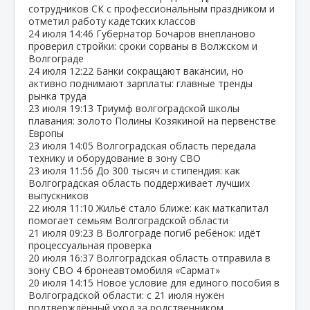
сотрудников СК с профессиональным праздником и
отметил работу кадетских классов
24 июля
14:46
Губернатор Бочаров внепланово
проверил стройки: сроки сорваны в Волжском и
Волгограде
24 июля
12:22
Банки сокращают вакансии, но
активно поднимают зарплаты: главные тренды
рынка труда
23 июля
19:13
Триумф волгоградской школы
плавания: золото Полины Козякиной на первенстве
Европы
23 июля
14:05
Волгоградская область передала
технику и оборудование в зону СВО
23 июля
11:56
До 300 тысяч и стипендия: как
Волгоградская область поддерживает лучших
выпускников
22 июля
11:10
Жильё стало ближе: как маткапитал
помогает семьям Волгоградской области
21 июля
09:23
В Волгограде погиб ребёнок: идёт
процессуальная проверка
20 июля
16:37
Волгоградская область отправила в
зону СВО 4 бронеавтомобиля «Сармат»
20 июля
14:15
Новое условие для единого пособия в
Волгоградской области: с 21 июля нужен
подтверждённый уход за родственником