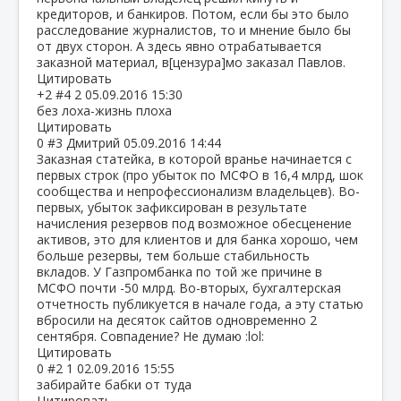
кредиторов, и банкиров. Потом, если бы это было
расследование журналистов, то и мнение было бы
от двух сторон. А здесь явно отрабатывается
заказной материал, в[цензура]мо заказал Павлов.
Цитировать
+2
#4
2
05.09.2016 15:30
без лоха-жизнь плоха
Цитировать
0
#3
Дмитрий
05.09.2016 14:44
Заказная статейка, в которой вранье начинается с
первых строк (про убыток по МСФО в 16,4 млрд, шок
сообщества и непрофессионализм владельцев). Во-
первых, убыток зафиксирован в результате
начисления резервов под возможное обесценение
активов, это для клиентов и для банка хорошо, чем
больше резервы, тем больше стабильность
вкладов. У Газпромбанка по той же причине в
МСФО почти -50 млрд. Во-вторых, бухгалтерская
отчетность публикуется в начале года, а эту статью
вбросили на десяток сайтов одновременно 2
сентября. Совпадение? Не думаю :lol:
Цитировать
0
#2
1
02.09.2016 15:55
забирайте бабки от туда
Цитировать