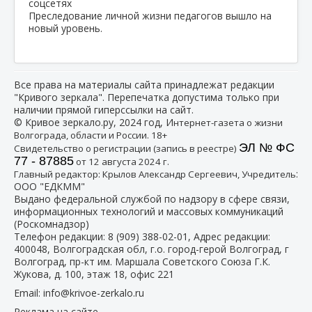
Преследование личной жизни педагогов вышло на
новый уровень.
Все права на материалы сайта принадлежат редакции
"Кривого зеркала". Перепечатка допустима только при
наличии прямой гиперссылки на сайт.
© Кривое зеркало.ру, 2024 год, И
нтернет-газета о жизни
Волгограда, области и России. 18+
ЭЛ № ФС
Свидетельство о регистрации (запись в реестре)
77 - 87885
от 12 августа 2024 г.
:
Главный редактор: Крылов Александр Сергеевич, Учредитель
ООО "ЕДКММ"
Выдано федеральной службой по надзору в сфере связи,
информационных технологий и массовых коммуникаций
(Роскомнадзор)
Телефон редакции:
8 (909) 388-02-01
, Адрес редакции:
400048, Волгоградская обл, г.о. город-герой Волгоград, г
Волгоград, пр-кт им. Маршала Советского Союза Г.К.
Жукова, д. 100, этаж 18, офис 221
Email:
info@krivoe-zerkalo.ru
Реклама на сайте