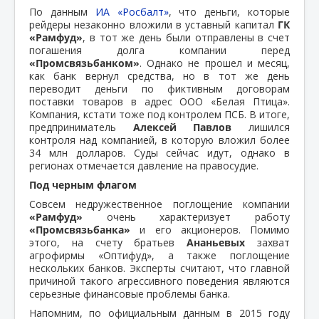
По данным
ИА «Росбалт»
, что деньги, которые
рейдеры незаконно вложили в уставный капитал
ГК
«Рамфуд»
, в тот же день были отправлены в счет
погашения долга компании перед
«Промсвязьбанком»
. Однако не прошел и месяц,
как банк вернул средства, но в тот же день
переводит деньги по фиктивным договорам
поставки товаров в адрес ООО «Белая Птица».
Компания, кстати тоже под контролем ПСБ. В итоге,
предприниматель
Алексей Павлов
лишился
контроля над компанией, в которую вложил более
34 млн долларов. Суды сейчас идут, однако в
регионах отмечается давление на правосудие.
Под черным флагом
Совсем недружественное поглощение компании
«Рамфуд»
очень характеризует работу
«Промсвязьбанка»
и его акционеров. Помимо
этого, на счету братьев
Ананьевых
захват
агрофирмы «Оптифуд», а также поглощение
нескольких банков. Эксперты считают, что главной
причиной такого агрессивного поведения являются
серьезные финансовые проблемы банка.
Напомним, по официальным данным в 2015 году