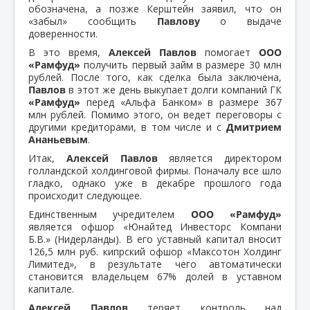
обозначена, а позже Керштейн заявил, что он
«забыл» сообщить
Павлову
о выдаче
доверенности.
В это время,
Алексей Павлов
помогает
ООО
«Рамфуд»
получить первый займ в размере 30 млн
рублей. После того, как сделка была заключена,
Павлов
в этот же день выкупает долги компаний ГК
«Рамфуд»
перед «Альфа Банком» в размере 367
млн рублей. Помимо этого, он ведет переговоры с
другими кредиторами, в том числе и с
Дмитрием
Ананьевым
.
Итак,
Алексей Павлов
является директором
голландской холдинговой фирмы. Поначалу все шло
гладко, однако уже в декабре прошлого года
происходит следующее.
Единственным учредителем
ООО «Рамфуд»
является офшор «Юнайтед Инвесторс Компани
Б.В.» (Нидерланды). В его уставный капитал вносит
126,5 млн руб. кипрский офшор «Максотон Холдинг
Лимитед», в результате чего автоматически
становится владельцем 67% долей в уставном
капитале.
Алексей Павлов
теряет контроль над