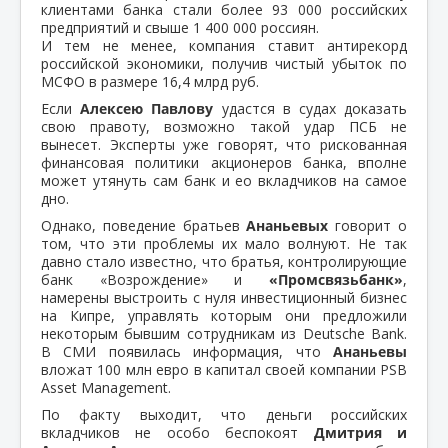
клиентами банка стали более 93 000 российских
предприятий и свыше 1 400 000 россиян.
И тем не менее, компания ставит антирекорд
российской экономики, получив чистый убыток по
МСФО в размере 16,4 млрд руб.
Если
Алексею Павлову
удастся в судах доказать
свою правоту, возможно такой удар ПСБ не
вынесет. Эксперты уже говорят, что рискованная
финансовая политики акционеров банка, вполне
может утянуть сам банк и ео вкладчиков на самое
дно.
Однако, поведение братьев
Ананьевых
говорит о
том, что эти проблемы их мало волнуют. Не так
давно стало известно, что братья, контролирующие
банк «Возрождение» и
«Промсвязьбанк»
,
намерены выстроить с нуля инвестиционный бизнес
на Кипре, управлять которым они предложили
некоторым бывшим сотрудникам из Deutsche Bank.
В СМИ появилась информация, что
Ананьевы
вложат 100 млн евро в капитал своей компании PSB
Asset Management.
По факту выходит, что деньги российских
вкладчиков не особо беспокоят
Дмитрия и