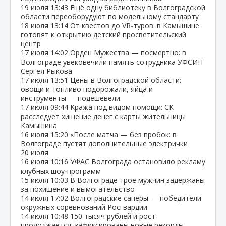
19 июля
13:43
Ещё одну библиотеку в Волгоградской
области переоборудуют по модельному стандарту
18 июля
13:14
От квестов до VR‑туров: в Камышине
готовят к открытию детский просветительский
центр
17 июля
14:02
Орден Мужества — посмертно: в
Волгограде увековечили память сотрудника УФСИН
Сергея Рыкова
17 июля
13:51
Цены в Волгоградской области:
овощи и топливо подорожали, яйца и
инструменты — подешевели
17 июля
09:44
Кража под видом помощи: СК
расследует хищение денег с карты жительницы
Камышина
16 июля
15:20
«После матча — без пробок: в
Волгограде пустят дополнительные электрички
20 июля
16 июля
10:16
УФАС Волгограда остановило рекламу
клубных шоу‑программ
15 июля
10:03
В Волгограде трое мужчин задержаны
за похищение и вымогательство
14 июля
17:02
Волгоградские сапёры — победители
окружных соревнований Росгвардии
14 июля
10:48
150 тысяч рублей и рост
продолжается: зафиксированы новые рекорды