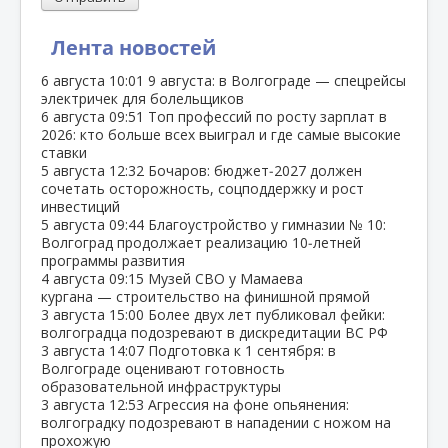
Лента новостей
6 августа
10:01
9 августа: в Волгограде — спецрейсы
электричек для болельщиков
6 августа
09:51
Топ профессий по росту зарплат в
2026: кто больше всех выиграл и где самые высокие
ставки
5 августа
12:32
Бочаров: бюджет‑2027 должен
сочетать осторожность, соцподдержку и рост
инвестиций
5 августа
09:44
Благоустройство у гимназии № 10:
Волгоград продолжает реализацию 10‑летней
программы развития
4 августа
09:15
Музей СВО у Мамаева
кургана — строительство на финишной прямой
3 августа
15:00
Более двух лет публиковал фейки:
волгоградца подозревают в дискредитации ВС РФ
3 августа
14:07
Подготовка к 1 сентября: в
Волгограде оценивают готовность
образовательной инфраструктуры
3 августа
12:53
Агрессия на фоне опьянения:
волгоградку подозревают в нападении с ножом на
прохожую