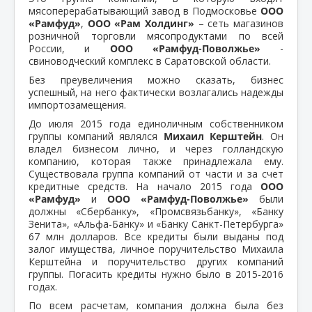
мясоперерабатывающий завод в Подмосковье
ООО
«Рамфуд»
,
ООО «Рам Холдинг»
– сеть магазинов
розничной торговли мясопродуктами по всей
России, и
ООО «Рамфуд-Поволжье»
-
свиноводческий комплекс в Саратовской области.
Без преувеличения можно сказать, бизнес
успешный, на него фактически возлагались надежды
импортозамещения.
До июля 2015 года единоличным собственником
группы компаний являлся
Михаил Керштейн
. Он
владел бизнесом лично, и через голландскую
компанию, которая также принадлежала ему.
Существовала группа компаний от части и за счет
кредитные средств. На начало 2015 года
ООО
«Рамфуд»
и
ООО «Рамфуд-Поволжье»
были
должны «Сбербанку», «Промсвязьбанку», «Банку
Зенита», «Альфа-Банку» и «Банку Санкт-Петербурга»
67 млн долларов. Все кредиты были выданы под
залог имущества, личное поручительство Михаила
Керштейна и поручительство других компаний
группы. Погасить кредиты нужно было в 2015-2016
годах.
По всем расчетам, компания должна была без