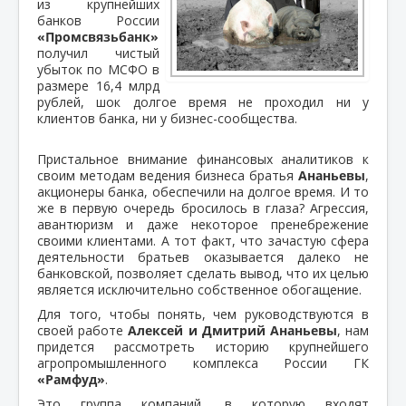
из крупнейших
банков России
«Промсвязьбанк»
получил чистый
убыток по МСФО в
размере 16,4 млрд
рублей, шок долгое время не проходил ни у
клиентов банка, ни у бизнес-сообщества.
Пристальное внимание финансовых аналитиков к
своим методам ведения бизнеса братья
Ананьевы
,
акционеры банка, обеспечили на долгое время. И то
же в первую очередь бросилось в глаза? Агрессия,
авантюризм и даже некоторое пренебрежение
своими клиентами. А тот факт, что зачастую сфера
деятельности братьев оказывается далеко не
банковской, позволяет сделать вывод, что их целью
является исключительно собственное обогащение.
Для того, чтобы понять, чем руководствуются в
своей работе
Алексей и Дмитрий Ананьевы
, нам
придется рассмотреть историю крупнейшего
агропромышленного комплекса России ГК
«Рамфуд»
.
Это группа компаний, в которую входят