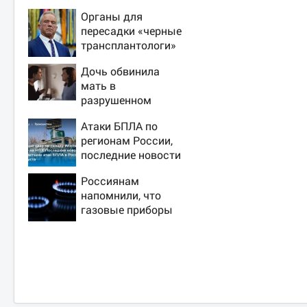
Органы для
пересадки «черные
трансплантологи»
извлекали у еще
Дочь обвинила
живых пациентов
мать в
разрушенном
детстве, не зная
Атаки БПЛА по
всей правды о
регионам России,
своём отце -
последние новости
история одной
на 7 августа 2026:
семьи
Россиянам
последствия, атаки
напомнили, что
на склады
газовые приборы
Wildberries,
нельзя
состояние
ремонтировать
пострадавших
самостоятельно