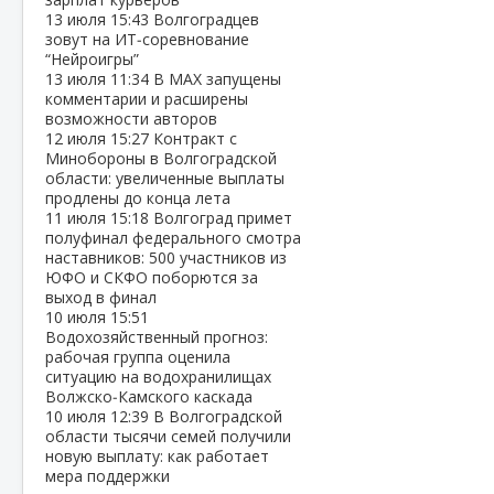
13 июля
15:43
Волгоградцев
зовут на ИТ‑соревнование
“Нейроигры”
13 июля
11:34
В МАХ запущены
комментарии и расширены
возможности авторов
12 июля
15:27
Контракт с
Минобороны в Волгоградской
области: увеличенные выплаты
продлены до конца лета
11 июля
15:18
Волгоград примет
полуфинал федерального смотра
наставников: 500 участников из
ЮФО и СКФО поборются за
выход в финал
10 июля
15:51
Водохозяйственный прогноз:
рабочая группа оценила
ситуацию на водохранилищах
Волжско‑Камского каскада
10 июля
12:39
В Волгоградской
области тысячи семей получили
новую выплату: как работает
мера поддержки