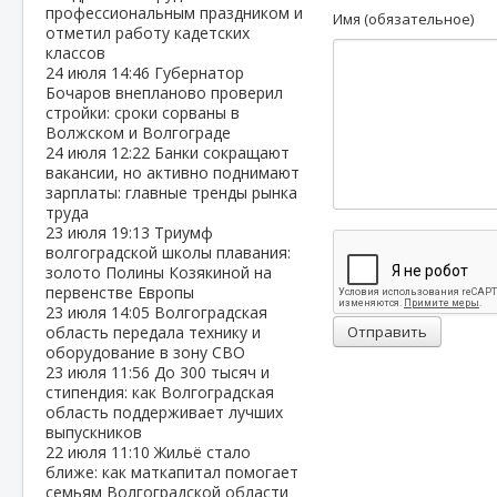
профессиональным праздником и
Имя (обязательное)
отметил работу кадетских
классов
24 июля
14:46
Губернатор
Бочаров внепланово проверил
стройки: сроки сорваны в
Волжском и Волгограде
24 июля
12:22
Банки сокращают
вакансии, но активно поднимают
зарплаты: главные тренды рынка
труда
23 июля
19:13
Триумф
волгоградской школы плавания:
золото Полины Козякиной на
первенстве Европы
23 июля
14:05
Волгоградская
область передала технику и
Отправить
оборудование в зону СВО
23 июля
11:56
До 300 тысяч и
стипендия: как Волгоградская
область поддерживает лучших
выпускников
22 июля
11:10
Жильё стало
ближе: как маткапитал помогает
семьям Волгоградской области