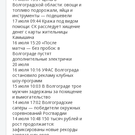
Волгоградской области: овощи и
топливо подорожали, яйца и
инструменты — подешевели
17 июля
09:44
Кража под видом
помощи: СК расследует хищение
денег с карты жительницы
Камышина
16 июля
15:20
«После
матча — без пробок: в
Волгограде пустят
дополнительные электрички
20 июля
16 июля
10:16
УФАС Волгограда
остановило рекламу клубных
шоу‑программ
15 июля
10:03
В Волгограде трое
мужчин задержаны за похищение
и вымогательство
14 июля
17:02
Волгоградские
сапёры — победители окружных
соревнований Росгвардии
14 июля
10:48
150 тысяч рублей и
рост продолжается:
зафиксированы новые рекорды
зарплат курьеров