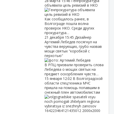
28 марта
15:46
Генпрокуратура
объявила цель ревизий в НКО
Как сообщалось ранее, в
Волгограде пошла волна
проверок НКО. Среди других
прокуратура…
21 декабря
15:45
Дизайнер
Артемий Лебедев посягнул на
чувства верующих, грубо назвав
мощи святых "коробкой с
перхотью"
В РПЦ призвали проверить слова
Лебедева о мощах святых на
предмет оскорбления чувств…
15 января
12:02
В Волгоградской
области спецтехника МЧС
пришла на помощь попавшим в
снежный плен автомобилистам