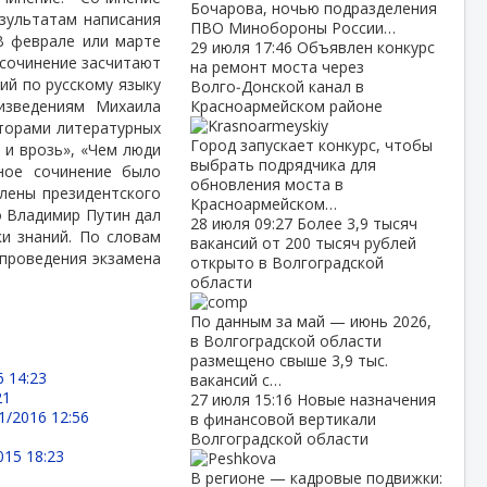
Бочарова, ночью подразделения
езультатам написания
ПВО Минобороны России…
 В феврале или марте
29 июля
17:46
Объявлен конкурс
 сочинение засчитают
на ремонт моста через
ий по русскому языку
Волго‑Донской канал в
изведениям Михаила
Красноармейском районе
вторами литературных
Город запускает конкурс, чтобы
 и врозь», «Чем люди
выбрать подрядчика для
ное сочинение было
обновления моста в
члены президентского
Красноармейском…
о Владимир Путин дал
28 июля
09:27
Более 3,9 тысяч
и знаний. По словам
вакансий от 200 тысяч рублей
 проведения экзамена
открыто в Волгоградской
области
По данным за май — июнь 2026,
в Волгоградской области
размещено свыше 3,9 тыс.
6 14:23
вакансий с…
21
27 июля
15:16
Новые назначения
1/2016 12:56
в финансовой вертикали
Волгоградской области
015 18:23
В регионе — кадровые подвижки: