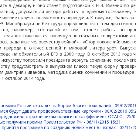
ать в декабре, и оно станет подготовкой к ЕГЭ. Именно по р
шаться, допускать ли автора работы
к единому госэкзамену.
чинение получат возможность пересдачи. К тому же,
баллы за
УЗ. Минобрнауки не без труда определило пять тем для сочинен
естно, например, что одной из тем
станет работа по про
 темы, как выясняется, напрямую не связаны с конкретными а
осы, заданные человечеству войной»,
«Спор поколений: вместе
и природа в отечественной и мировой литературе». Выпуск
хода на обязательный ЕГЭ в 2009 году. В октябре 2013 года 
и искусству попросили президента вернуть сочинение, после чег
ьству предусмотреть в выпускном классе такую форму проверк
я Дмитрия Ливанова, методика оценки сочинений и процедура
 1 октября 2014 года.
ономики России оказался набором благих пожеланий -
09/02/201
мся будут давать продовольственные карточки -
08/02/2016 05:
предложило страховщикам повысить коэффициент ОСАГО -
25/0
ные получили премии Правительства РФ -
06/11/2015 15:31
 принята программа по созданию новых мест в школах -
02/11/2