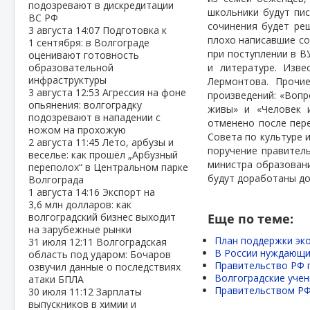
подозревают в дискредитации
школьники будут пис
ВС РФ
сочинения будет ре
3 августа
14:07
Подготовка к
плохо написавшие со
1 сентября: в Волгограде
при поступлении в В
оценивают готовность
образовательной
и литературе. Изв
инфраструктуры
Лермонтова.
Прочие
3 августа
12:53
Агрессия на фоне
произведений: «Вопр
опьянения: волгоградку
живы» и «Человек 
подозревают в нападении с
отменено после пере
ножом на прохожую
Совета по культуре 
2 августа
11:45
Лето, арбузы и
поручение правител
веселье: как прошёл „Арбузный
министра образовани
переполох“ в Центральном парке
будут доработаны до
Волгограда
1 августа
14:16
Экспорт на
3,6 млн долларов: как
волгоградский бизнес выходит
Еще по теме:
на зарубежные рынки
План поддержки эк
31 июля
12:11
Волгоградская
В России нуждающи
область под ударом: Бочаров
Правительство РФ 
озвучил данные о последствиях
Волгоградские уче
атаки БПЛА
Правительством РФ
30 июля
11:12
Зарплаты
выпускников в химии и