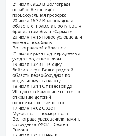
21 июля
09:23
В Волгограде
погиб ребёнок: идёт
процессуальная проверка
20 июля
16:37
Волгоградская
область отправила в зону СВО 4
бронеавтомобиля «Сармат»
20 июля
14:15
Новое условие для
единого пособия в
Волгоградской области: с
21 июля нужен подтверждённый
уход за родственником
19 июля
13:43
Ещё одну
библиотеку в Волгоградской
области переоборудуют по
модельному стандарту
18 июля
13:14
От квестов до
VR‑туров: в Камышине готовят к
открытию детский
просветительский центр
17 июля
14:02
Орден
Мужества — посмертно: в
Волгограде увековечили память
сотрудника УФСИН Сергея
Рыкова
17 июля
13:51
Цены в