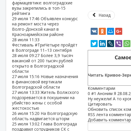
фармацевтике: волгоградские
вузы закрепились в топ‑15
рейтинга
Назад
29 июля
17:46
Объявлен конкурс
на ремонт моста через
Волго‑Донской канал в
Красноармейском районе
28 июля
11:33
Фестиваль #ТриЧетыре пройдёт
в Волгограде 11–13 сентября
28 июля
09:27
Более 3,9 тысяч
Самое
вакансий от 200 тысяч рублей
открыто в Волгоградской
области
Читать Кривое-Зерк
27 июля
15:16
Новые назначения
в финансовой вертикали
Волгоградской области
Комментарии
27 июля
13:33
Житель Волжского
0
#1
Аноним Я
28.08.
подозревается в покушении на
Ну неужели! А то кро
убийство жены с особой
Цитировать
жестокостью
Обновить список ко
26 июля
15:20
На Волгоградскую
RSS лента комментар
область надвигается шторм
Добавить комментар
25 июля
13:02
Глава Волгограда
поздравил сотрудников СК с