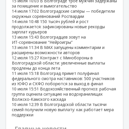
15 июля
10:03
В Волгограде трое мужчин задержаны
за похищение и вымогательство
14 июля
17:02
Волгоградские сапёры — победители
окружных соревнований Росгвардии
14 июля
10:48
150 тысяч рублей и рост
продолжается: зафиксированы новые рекорды
зарплат курьеров
13 июля
15:43
Волгоградцев зовут на
ИТ‑соревнование “Нейроигры”
13 июля
11:34
В МАХ запущены комментарии и
расширены возможности авторов
12 июля
15:27
Контракт с Минобороны в
Волгоградской области: увеличенные выплаты
продлены до конца лета
11 июля
15:18
Волгоград примет полуфинал
федерального смотра наставников: 500 участников
из ЮФО и СКФО поборются за выход в финал
10 июля
15:51
Водохозяйственный прогноз: рабочая
группа оценила ситуацию на водохранилищах
Волжско‑Камского каскада
10 июля
12:39
В Волгоградской области тысячи
семей получили новую выплату: как работает мера
поддержки
Главные новости