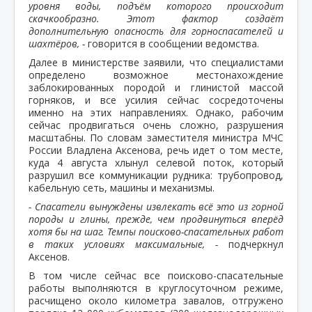
уровня воды, подъём которого происходит
скачкообразно. Этот фактор создаёт
дополнительную опасность для горноспасателей и
шахтёров, -
говорится в сообщении ведомства.
Далее в министерстве заявили, что специалистами
определено возможное местонахождение
заблокированных породой и глинистой массой
горняков, и все усилия сейчас сосредоточены
именно на этих направлениях. Однако, рабочим
сейчас продвигаться очень сложно, разрушения
масштабны. По словам заместителя министра МЧС
России Владлена Аксенова, речь идет о том месте,
куда 4 августа хлынул селевой поток, который
разрушил все коммуникации рудника: трубопровод,
кабельную сеть, машины и механизмы.
- Спасатели вынуждены извлекать всё это из горной
породы и глины, прежде, чем продвинуться вперёд
хотя бы на шаг. Темпы поисково-спасательных работ
в таких условиях максимальные, -
подчеркнул
Аксенов.
В том числе сейчас все поисково-спасательные
работы выполняются в круглосуточном режиме,
расчищено около километра завалов, отгружено