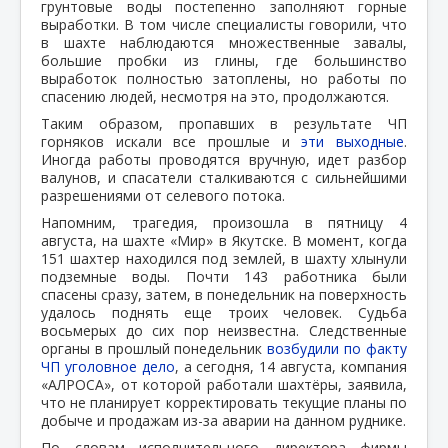
грунтовые воды постепенно заполняют горные
выработки. В том числе специалисты говорили, что
в шахте наблюдаются множественные завалы,
большие пробки из глины, где большинство
выработок полностью затоплены, но работы по
спасению людей, несмотря на это, продолжаются.
Таким образом, пропавших в результате ЧП
горняков искали все прошлые и
эти выходные
.
Иногда работы проводятся вручную, идет разбор
валунов, и спасатели сталкиваются с сильнейшими
разрешениями от селевого потока.
Напомним, трагедия, произошла в пятницу 4
августа, на шахте «Мир» в Якутске. В момент, когда
151 шахтер находился под землей, в шахту хлынули
подземные воды. Почти 143 работника были
спасены сразу, затем, в понедельник на поверхность
удалось поднять еще троих человек. Судьба
восьмерых до сих пор неизвестна. Следственные
органы в прошлый понедельник
возбудили по факту
ЧП уголовное дело
, а сегодня, 14 августа, компания
«АЛРОСА», от которой работали шахтёры, заявила,
что не планирует корректировать текущие планы по
добыче и продажам из-за аварии на данном руднике.
По словам исполнительного директора фирмы