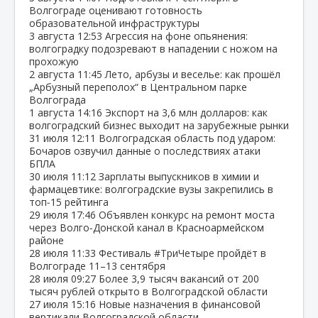
Волгограде оценивают готовность
образовательной инфраструктуры
3 августа
12:53
Агрессия на фоне опьянения:
волгоградку подозревают в нападении с ножом на
прохожую
2 августа
11:45
Лето, арбузы и веселье: как прошёл
„Арбузный переполох“ в Центральном парке
Волгограда
1 августа
14:16
Экспорт на 3,6 млн долларов: как
волгоградский бизнес выходит на зарубежные рынки
31 июля
12:11
Волгоградская область под ударом:
Бочаров озвучил данные о последствиях атаки
БПЛА
30 июля
11:12
Зарплаты выпускников в химии и
фармацевтике: волгоградские вузы закрепились в
топ‑15 рейтинга
29 июля
17:46
Объявлен конкурс на ремонт моста
через Волго‑Донской канал в Красноармейском
районе
28 июля
11:33
Фестиваль #ТриЧетыре пройдёт в
Волгограде 11–13 сентября
28 июля
09:27
Более 3,9 тысяч вакансий от 200
тысяч рублей открыто в Волгоградской области
27 июля
15:16
Новые назначения в финансовой
вертикали Волгоградской области