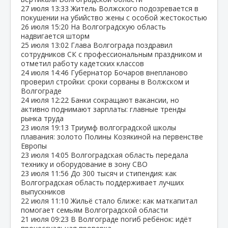
27 июля
13:33
Житель Волжского подозревается в
покушении на убийство жены с особой жестокостью
26 июля
15:20
На Волгоградскую область
надвигается шторм
25 июля
13:02
Глава Волгограда поздравил
сотрудников СК с профессиональным праздником и
отметил работу кадетских классов
24 июля
14:46
Губернатор Бочаров внепланово
проверил стройки: сроки сорваны в Волжском и
Волгограде
24 июля
12:22
Банки сокращают вакансии, но
активно поднимают зарплаты: главные тренды
рынка труда
23 июля
19:13
Триумф волгоградской школы
плавания: золото Полины Козякиной на первенстве
Европы
23 июля
14:05
Волгоградская область передала
технику и оборудование в зону СВО
23 июля
11:56
До 300 тысяч и стипендия: как
Волгоградская область поддерживает лучших
выпускников
22 июля
11:10
Жильё стало ближе: как маткапитал
помогает семьям Волгоградской области
21 июля
09:23
В Волгограде погиб ребёнок: идёт