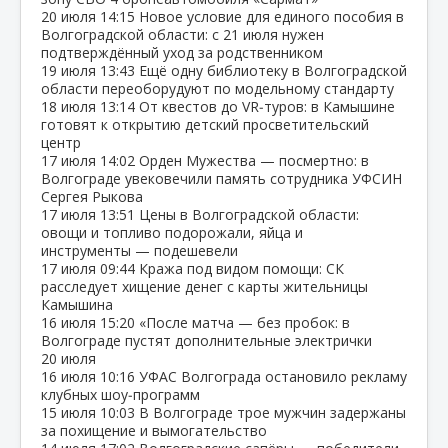
20 июля
14:15
Новое условие для единого пособия в
Волгоградской области: с 21 июля нужен
подтверждённый уход за родственником
19 июля
13:43
Ещё одну библиотеку в Волгоградской
области переоборудуют по модельному стандарту
18 июля
13:14
От квестов до VR‑туров: в Камышине
готовят к открытию детский просветительский
центр
17 июля
14:02
Орден Мужества — посмертно: в
Волгограде увековечили память сотрудника УФСИН
Сергея Рыкова
17 июля
13:51
Цены в Волгоградской области:
овощи и топливо подорожали, яйца и
инструменты — подешевели
17 июля
09:44
Кража под видом помощи: СК
расследует хищение денег с карты жительницы
Камышина
16 июля
15:20
«После матча — без пробок: в
Волгограде пустят дополнительные электрички
20 июля
16 июля
10:16
УФАС Волгограда остановило рекламу
клубных шоу‑программ
15 июля
10:03
В Волгограде трое мужчин задержаны
за похищение и вымогательство