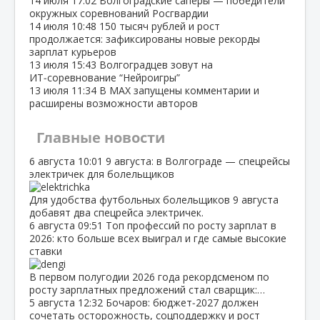
14 июля
17:02
Волгоградские сапёры — победители
окружных соревнований Росгвардии
14 июля
10:48
150 тысяч рублей и рост
продолжается: зафиксированы новые рекорды
зарплат курьеров
13 июля
15:43
Волгоградцев зовут на
ИТ‑соревнование “Нейроигры”
13 июля
11:34
В МАХ запущены комментарии и
расширены возможности авторов
Главные новости
6 августа
10:01
9 августа: в Волгограде — спецрейсы
электричек для болельщиков
Для удобства футбольных болельщиков 9 августа
добавят два спецрейса электричек.
6 августа
09:51
Топ профессий по росту зарплат в
2026: кто больше всех выиграл и где самые высокие
ставки
В первом полугодии 2026 года рекордсменом по
росту зарплатных предложений стал сварщик:…
5 августа
12:32
Бочаров: бюджет‑2027 должен
сочетать осторожность, соцподдержку и рост