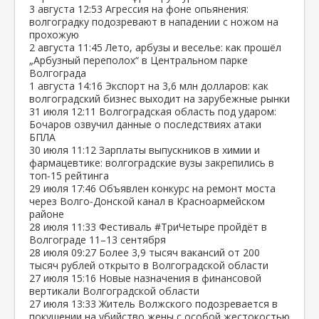
3 августа
12:53
Агрессия на фоне опьянения:
волгоградку подозревают в нападении с ножом на
прохожую
2 августа
11:45
Лето, арбузы и веселье: как прошёл
„Арбузный переполох“ в Центральном парке
Волгограда
1 августа
14:16
Экспорт на 3,6 млн долларов: как
волгоградский бизнес выходит на зарубежные рынки
31 июля
12:11
Волгоградская область под ударом:
Бочаров озвучил данные о последствиях атаки
БПЛА
30 июля
11:12
Зарплаты выпускников в химии и
фармацевтике: волгоградские вузы закрепились в
топ‑15 рейтинга
29 июля
17:46
Объявлен конкурс на ремонт моста
через Волго‑Донской канал в Красноармейском
районе
28 июля
11:33
Фестиваль #ТриЧетыре пройдёт в
Волгограде 11–13 сентября
28 июля
09:27
Более 3,9 тысяч вакансий от 200
тысяч рублей открыто в Волгоградской области
27 июля
15:16
Новые назначения в финансовой
вертикали Волгоградской области
27 июля
13:33
Житель Волжского подозревается в
покушении на убийство жены с особой жестокостью