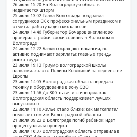
26 июля
15:20
На Волгоградскую область
надвигается шторм
25 июля
13:02
Глава Волгограда поздравил
сотрудников СК с профессиональным праздником и
отметил работу кадетских классов
24 июля
14:46
Губернатор Бочаров внепланово
проверил стройки: сроки сорваны в Волжском и
Волгограде
24 июля
12:22
Банки сокращают вакансии, но
активно поднимают зарплаты: главные тренды
рынка труда
23 июля
19:13
Триумф волгоградской школы
плавания: золото Полины Козякиной на первенстве
Европы
23 июля
14:05
Волгоградская область передала
технику и оборудование в зону СВО
23 июля
11:56
До 300 тысяч и стипендия: как
Волгоградская область поддерживает лучших
выпускников
22 июля
11:10
Жильё стало ближе: как маткапитал
помогает семьям Волгоградской области
21 июля
09:23
В Волгограде погиб ребёнок: идёт
процессуальная проверка
20 июля
16:37
Волгоградская область отправила в
зону СВО 4 бронеавтомобиля «Сармат»