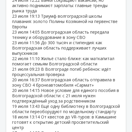
24 июля
12:22
Банки сокращают вакансии, но
активно поднимают зарплаты: главные тренды
рынка труда
23 июля
19:13
Триумф волгоградской школы
плавания: золото Полины Козякиной на первенстве
Европы
23 июля
14:05
Волгоградская область передала
технику и оборудование в зону СВО
23 июля
11:56
До 300 тысяч и стипендия: как
Волгоградская область поддерживает лучших
выпускников
22 июля
11:10
Жильё стало ближе: как маткапитал
помогает семьям Волгоградской области
21 июля
09:23
В Волгограде погиб ребёнок: идёт
процессуальная проверка
20 июля
16:37
Волгоградская область отправила в
зону СВО 4 бронеавтомобиля «Сармат»
20 июля
14:15
Новое условие для единого пособия в
Волгоградской области: с 21 июля нужен
подтверждённый уход за родственником
19 июля
13:43
Ещё одну библиотеку в Волгоградской
области переоборудуют по модельному стандарту
18 июля
13:14
От квестов до VR‑туров: в Камышине
готовят к открытию детский просветительский
центр