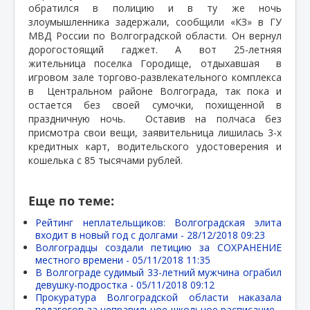
обратился в полицию и в ту же ночь
злоумышленника задержали, сообщили «КЗ» в ГУ
МВД России по Волгоградской области. Он вернул
дорогостоящий гаджет. А вот 25-летняя
жительница поселка Городище, отдыхавшая
в
игровом зале торгово-развлекательного комплекса
в
Центральном районе Волгограда, так пока и
остается без своей сумочки, похищенной в
праздничную ночь.
Оставив на полчаса без
присмотра свои вещи, заявительница лишилась 3-х
кредитных карт, водительского удостоверения и
кошелька с 85 тысячами рублей.
Еще по теме:
Рейтинг неплательщиков: Волгоградская элита
входит в новый год с долгами -
28/12/2018 09:23
Волгоградцы создали петицию за СОХРАНЕНИЕ
местного времени -
05/11/2018 11:35
В Волгограде судимый 33-летний мужчина ограбил
девушку-подростка -
05/11/2018 09:12
Прокуратура Волгоградской области наказала
педагогов за неправильное школьное расписание -