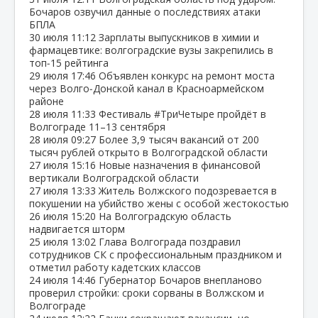
Бочаров озвучил данные о последствиях атаки
БПЛА
30 июля
11:12
Зарплаты выпускников в химии и
фармацевтике: волгоградские вузы закрепились в
топ‑15 рейтинга
29 июля
17:46
Объявлен конкурс на ремонт моста
через Волго‑Донской канал в Красноармейском
районе
28 июля
11:33
Фестиваль #ТриЧетыре пройдёт в
Волгограде 11–13 сентября
28 июля
09:27
Более 3,9 тысяч вакансий от 200
тысяч рублей открыто в Волгоградской области
27 июля
15:16
Новые назначения в финансовой
вертикали Волгоградской области
27 июля
13:33
Житель Волжского подозревается в
покушении на убийство жены с особой жестокостью
26 июля
15:20
На Волгоградскую область
надвигается шторм
25 июля
13:02
Глава Волгограда поздравил
сотрудников СК с профессиональным праздником и
отметил работу кадетских классов
24 июля
14:46
Губернатор Бочаров внепланово
проверил стройки: сроки сорваны в Волжском и
Волгограде