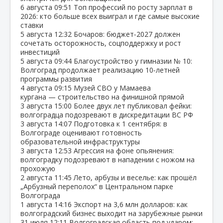
6 августа
09:51
Топ профессий по росту зарплат в
2026: кто больше всех выиграл и где самые высокие
ставки
5 августа
12:32
Бочаров: бюджет‑2027 должен
сочетать осторожность, соцподдержку и рост
инвестиций
5 августа
09:44
Благоустройство у гимназии № 10:
Волгоград продолжает реализацию 10‑летней
программы развития
4 августа
09:15
Музей СВО у Мамаева
кургана — строительство на финишной прямой
3 августа
15:00
Более двух лет публиковал фейки:
волгоградца подозревают в дискредитации ВС РФ
3 августа
14:07
Подготовка к 1 сентября: в
Волгограде оценивают готовность
образовательной инфраструктуры
3 августа
12:53
Агрессия на фоне опьянения:
волгоградку подозревают в нападении с ножом на
прохожую
2 августа
11:45
Лето, арбузы и веселье: как прошёл
„Арбузный переполох“ в Центральном парке
Волгограда
1 августа
14:16
Экспорт на 3,6 млн долларов: как
волгоградский бизнес выходит на зарубежные рынки
31 июля
12:11
Волгоградская область под ударом: