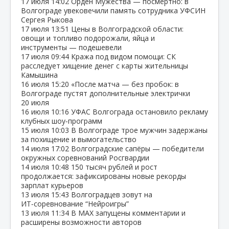
17 июля
14:02
Орден Мужества — посмертно: в
Волгограде увековечили память сотрудника УФСИН
Сергея Рыкова
17 июля
13:51
Цены в Волгоградской области:
овощи и топливо подорожали, яйца и
инструменты — подешевели
17 июля
09:44
Кража под видом помощи: СК
расследует хищение денег с карты жительницы
Камышина
16 июля
15:20
«После матча — без пробок: в
Волгограде пустят дополнительные электрички
20 июля
16 июля
10:16
УФАС Волгограда остановило рекламу
клубных шоу‑программ
15 июля
10:03
В Волгограде трое мужчин задержаны
за похищение и вымогательство
14 июля
17:02
Волгоградские сапёры — победители
окружных соревнований Росгвардии
14 июля
10:48
150 тысяч рублей и рост
продолжается: зафиксированы новые рекорды
зарплат курьеров
13 июля
15:43
Волгоградцев зовут на
ИТ‑соревнование “Нейроигры”
13 июля
11:34
В МАХ запущены комментарии и
расширены возможности авторов