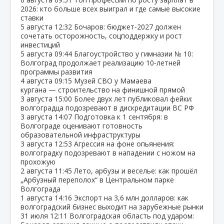
2026: кто больше всех выиграл и где самые высокие
ставки
5 августа
12:32
Бочаров: бюджет‑2027 должен
сочетать осторожность, соцподдержку и рост
инвестиций
5 августа
09:44
Благоустройство у гимназии № 10:
Волгоград продолжает реализацию 10‑летней
программы развития
4 августа
09:15
Музей СВО у Мамаева
кургана — строительство на финишной прямой
3 августа
15:00
Более двух лет публиковал фейки:
волгоградца подозревают в дискредитации ВС РФ
3 августа
14:07
Подготовка к 1 сентября: в
Волгограде оценивают готовность
образовательной инфраструктуры
3 августа
12:53
Агрессия на фоне опьянения:
волгоградку подозревают в нападении с ножом на
прохожую
2 августа
11:45
Лето, арбузы и веселье: как прошёл
„Арбузный переполох“ в Центральном парке
Волгограда
1 августа
14:16
Экспорт на 3,6 млн долларов: как
волгоградский бизнес выходит на зарубежные рынки
31 июля
12:11
Волгоградская область под ударом: