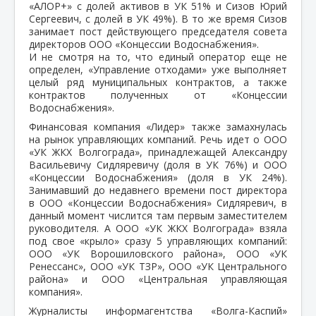
«АЛОР+» с долей активов в УК 51% и Сизов Юрий
Сергеевич, с долей в УК 49%). В то же время Сизов
занимает пост действующего председателя совета
директоров ООО «Концессии Водоснабжения».
И не смотря на то, что единый оператор еще не
определен, «Управление отходами» уже выполняет
целый ряд муниципальных контрактов, а также
контрактов полученных от «Концессии
Водоснабжения».
Финансовая компания «Лидер» также замахнулась
на рынок управляющих компаний. Речь идет о ООО
«УК ЖКХ Волгограда», принадлежащей Александру
Васильевичу Сидляревичу (доля в УК 76%) и ООО
«Концессии Водоснабжения» (доля в УК 24%).
Занимавший до недавнего времени пост директора
в ООО «Концессии Водоснабжения» Сидляревич, в
данный момент числится там первым заместителем
руководителя. А ООО «УК ЖКХ Волгограда» взяла
под свое «крыло» сразу 5 управляющих компаний:
ООО «УК Ворошиловского района», ООО «УК
Ренессанс», ООО «УК ТЗР», ООО «УК Центрального
района» и ООО «Центральная управляющая
компания».
Журналисты информагентства «Волга-Каспий»