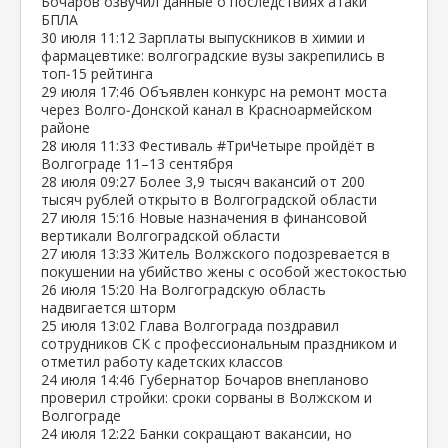
Бочаров озвучил данные о последствиях атаки
БПЛА
30 июля
11:12
Зарплаты выпускников в химии и
фармацевтике: волгоградские вузы закрепились в
топ‑15 рейтинга
29 июля
17:46
Объявлен конкурс на ремонт моста
через Волго‑Донской канал в Красноармейском
районе
28 июля
11:33
Фестиваль #ТриЧетыре пройдёт в
Волгограде 11–13 сентября
28 июля
09:27
Более 3,9 тысяч вакансий от 200
тысяч рублей открыто в Волгоградской области
27 июля
15:16
Новые назначения в финансовой
вертикали Волгоградской области
27 июля
13:33
Житель Волжского подозревается в
покушении на убийство жены с особой жестокостью
26 июля
15:20
На Волгоградскую область
надвигается шторм
25 июля
13:02
Глава Волгограда поздравил
сотрудников СК с профессиональным праздником и
отметил работу кадетских классов
24 июля
14:46
Губернатор Бочаров внепланово
проверил стройки: сроки сорваны в Волжском и
Волгограде
24 июля
12:22
Банки сокращают вакансии, но