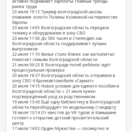
активно поднимают зарплаты: главные тренды
рынка труда
23 июля
19:13
Триумф волгоградской школы
плавания: золото Полины Козякиной на первенстве
Европы
23 июля
14:05
Волгоградская область передала
технику и оборудование в зону СВО
23 июля
11:56
До 300 тысяч и стипендия: как
Волгоградская область поддерживает лучших
выпускников
22 июля
11:10
Жильё стало ближе: как маткапитал
помогает семьям Волгоградской области
21 июля
09:23
В Волгограде погиб ребёнок: идёт
процессуальная проверка
20 июля
16:37
Волгоградская область отправила в
зону СВО 4 бронеавтомобиля «Сармат»
20 июля
14:15
Новое условие для единого пособия в
Волгоградской области: с 21 июля нужен
подтверждённый уход за родственником
19 июля
13:43
Ещё одну библиотеку в Волгоградской
области переоборудуют по модельному стандарту
18 июля
13:14
От квестов до VR‑туров: в Камышине
готовят к открытию детский просветительский
центр
17 июля
14:02
Орден Мужества — посмертно: в