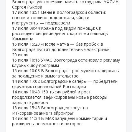
Волгограде увековечили память сотрудника УФСИН
Сергея Рыкова
17 июля
13:51
Цены в Волгоградской области:
овощи и топливо подорожали, яйца и
инструменты — подешевели
17 июля
09:44
Кража под видом помощи: СК
расследует хищение денег с карты жительницы
Камышина
16 июля
15:20
«После матча — без пробок: в
Волгограде пустят дополнительные электрички
20 июля
16 июля
10:16
УФАС Волгограда остановило рекламу
клубных шоу‑программ
15 июля
10:03
В Волгограде трое мужчин задержаны
за похищение и вымогательство
14 июля
17:02
Волгоградские сапёры — победители
окружных соревнований Росгвардии
14 июля
10:48
150 тысяч рублей и рост
продолжается: зафиксированы новые рекорды
зарплат курьеров
13 июля
15:43
Волгоградцев зовут на
ИТ‑соревнование “Нейроигры”
13 июля
11:34
В МАХ запущены комментарии и
расширены возможности авторов