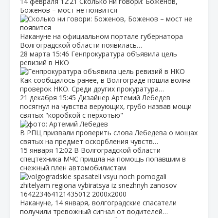
14 февраля
12:21
Сколько ни говори: Боженов,
Боженов – мост не появится
Накануне на официальном портале губернатора
Волгоградской области появилась…
28 марта
15:46
Генпрокуратура объявила цель
ревизий в НКО
Как сообщалось ранее, в Волгограде пошла волна
проверок НКО. Среди других прокуратура…
21 декабря
15:45
Дизайнер Артемий Лебедев
посягнул на чувства верующих, грубо назвав мощи
святых "коробкой с перхотью"
В РПЦ призвали проверить слова Лебедева о мощах
святых на предмет оскорбления чувств…
15 января
12:02
В Волгоградской области
спецтехника МЧС пришла на помощь попавшим в
снежный плен автомобилистам
Накануне, 14 января, волгоградские спасатели
получили тревожный сигнал от водителей…