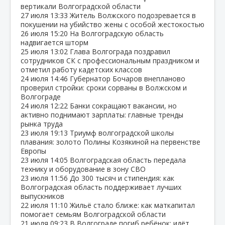
вертикали Волгоградской области
27 июля
13:33
Житель Волжского подозревается в
покушении на убийство жены с особой жестокостью
26 июля
15:20
На Волгоградскую область
надвигается шторм
25 июля
13:02
Глава Волгограда поздравил
сотрудников СК с профессиональным праздником и
отметил работу кадетских классов
24 июля
14:46
Губернатор Бочаров внепланово
проверил стройки: сроки сорваны в Волжском и
Волгограде
24 июля
12:22
Банки сокращают вакансии, но
активно поднимают зарплаты: главные тренды
рынка труда
23 июля
19:13
Триумф волгоградской школы
плавания: золото Полины Козякиной на первенстве
Европы
23 июля
14:05
Волгоградская область передала
технику и оборудование в зону СВО
23 июля
11:56
До 300 тысяч и стипендия: как
Волгоградская область поддерживает лучших
выпускников
22 июля
11:10
Жильё стало ближе: как маткапитал
помогает семьям Волгоградской области
21 июля
09:23
В Волгограде погиб ребёнок: идёт