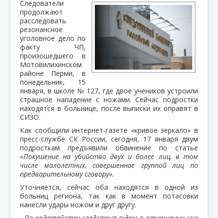
Следователи
продолжают
расследовать
резонансное
уголовное дело по
факту ЧП,
произошедшего в
Мотовилихинском
районе Перми, в
понедельник, 15
января, в школе № 127, где двое учеников устроили
страшное нападение с ножами. Сейчас подростки
находятся в больнице, после выписки их оправят в
СИЗО.
Как сообщили интернет-газете «кривое зеркало» в
пресс-службе СК России, сегодня, 17 января двум
подросткам предъявили обвинение по статье
«Покушение на убийство двух и более лиц, в том
числе малолетних, совершенное группой лиц по
предварительному сговору».
Уточняется, сейчас оба находятся в одной из
больниц региона, так как в момент потасовки
нанесли удары ножом и друг другу.
- По ходатайству следствия судом в отношении них