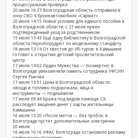
процессуальная проверка
20 июля
16:37
Волгоградская область отправила в
зону СВО 4 бронеавтомобиля «Сармат»
20 июля
14:15
Новое условие для единого пособия в
Волгоградской области: с 21 июля нужен
подтверждённый уход за родственником
19 июля
13:43
Ещё одну библиотеку в Волгоградской
области переоборудуют по модельному стандарту
18 июля
13:14
От квестов до VR‑туров: в Камышине
готовят к открытию детский просветительский
центр
17 июля
14:02
Орден Мужества — посмертно: в
Волгограде увековечили память сотрудника УФСИН
Сергея Рыкова
17 июля
13:51
Цены в Волгоградской области:
овощи и топливо подорожали, яйца и
инструменты — подешевели
17 июля
09:44
Кража под видом помощи: СК
расследует хищение денег с карты жительницы
Камышина
16 июля
15:20
«После матча — без пробок: в
Волгограде пустят дополнительные электрички
20 июля
16 июля
10:16
УФАС Волгограда остановило рекламу
клубных шоу‑программ