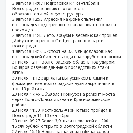
3 августа
14:07
Подготовка к 1 сентября: в
Волгограде оценивают готовность
образовательной инфраструктуры
3 августа
12:53
Агрессия на фоне опьянения:
волгоградку подозревают в нападении с ножом на
прохожую
2 августа
11:45
Лето, арбузы и веселье: как прошёл
„Арбузный переполох“ в Центральном парке
Волгограда
1 августа
14:16
Экспорт на 3,6 млн долларов: как
волгоградский бизнес выходит на зарубежные рынки
31 июля
12:11
Волгоградская область под ударом:
Бочаров озвучил данные о последствиях атаки
БПЛА
30 июля
11:12
Зарплаты выпускников в химии и
фармацевтике: волгоградские вузы закрепились в
топ‑15 рейтинга
29 июля
17:46
Объявлен конкурс на ремонт моста
через Волго‑Донской канал в Красноармейском
районе
28 июля
11:33
Фестиваль #ТриЧетыре пройдёт в
Волгограде 11–13 сентября
28 июля
09:27
Более 3,9 тысяч вакансий от 200
тысяч рублей открыто в Волгоградской области
27 июля
15:16
Новые назначения в финансовой