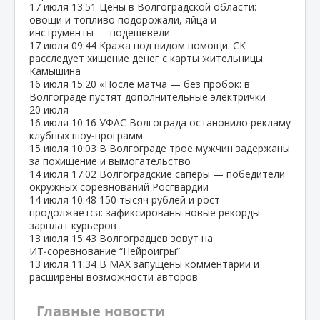
17 июля
13:51
Цены в Волгоградской области:
овощи и топливо подорожали, яйца и
инструменты — подешевели
17 июля
09:44
Кража под видом помощи: СК
расследует хищение денег с карты жительницы
Камышина
16 июля
15:20
«После матча — без пробок: в
Волгограде пустят дополнительные электрички
20 июля
16 июля
10:16
УФАС Волгограда остановило рекламу
клубных шоу‑программ
15 июля
10:03
В Волгограде трое мужчин задержаны
за похищение и вымогательство
14 июля
17:02
Волгоградские сапёры — победители
окружных соревнований Росгвардии
14 июля
10:48
150 тысяч рублей и рост
продолжается: зафиксированы новые рекорды
зарплат курьеров
13 июля
15:43
Волгоградцев зовут на
ИТ‑соревнование “Нейроигры”
13 июля
11:34
В МАХ запущены комментарии и
расширены возможности авторов
Главные новости