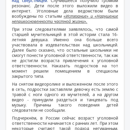
над сверстницей.
Случившееся получило громкий
резонанс. Дети после этого выложили видео в
интернет. Уголовные дела ведомством были
возбуждены по статьям
«Истязание» и «Нарушение
неприкосновенности частной жизни».
При этом следователями заявлялось, что самой
старшей мучительницей в этой истории стала 16-
летняя девушка. Именно она больше всего
участвовала в издевательствах над школьницей.
Далее было сказано, что остальные школьники не
смогут понести уголовной ответственности, так как
не достигли возраста привлечения к уголовной
ответственности. Наказать подростков на тот
момент решили помещением в спецшколы
закрытого типа.
На снятом видеоролике и выложенном после этого
в сеть, подростки заставляли девочку есть землю с
травой с ноги одного из мучителей, а на другом
видео - принудили раздеться и танцевать под
музыку. Причины такого поведения детей
следователи не сообщали.
Подчеркнём, в России сейчас возраст уголовной
ответственности начинается с ранних лет. При этом
некоторые считают такой подход негуманным.