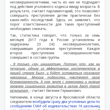
несовершеннолетними, часть из них не подпадает
под действия уголовного кодекса ввиду возраста. В
результате, считает парламентарий, это позволяет
совершать преступления детям практически без
каких-либо последствий. Здесь он заявляет, что
порог ответственности для таких преступлений
необходимо снижать.
Так, статистика говорит, что только за семь
месяцев 2017 года в России установлены и
задержаны 23 242 несовершеннолетних,
совершивших уголовные преступления. Каждое
второе преступление несовершеннолетние
совершают в составе группы.
- Я только «за» инициативу. Потому что, как ни
печально, одним из эффективных инструментов в
нашей стране было, и будет оставаться уголовное
наказание. Многие подростки чувствуют свою
безнаказанность. А она, вкупе с гормонами и низким
уровнем социального развития в целом дает такой
результат,
- считает Евгения Германович.
Напомним, в конце августа в Ярославской области
следователи
возбудили сразу два уголовных дела по
сообщениям СМИ об издевательствах 16 школьниц