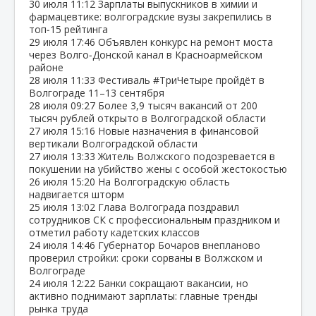
30 июля
11:12
Зарплаты выпускников в химии и
фармацевтике: волгоградские вузы закрепились в
топ‑15 рейтинга
29 июля
17:46
Объявлен конкурс на ремонт моста
через Волго‑Донской канал в Красноармейском
районе
28 июля
11:33
Фестиваль #ТриЧетыре пройдёт в
Волгограде 11–13 сентября
28 июля
09:27
Более 3,9 тысяч вакансий от 200
тысяч рублей открыто в Волгоградской области
27 июля
15:16
Новые назначения в финансовой
вертикали Волгоградской области
27 июля
13:33
Житель Волжского подозревается в
покушении на убийство жены с особой жестокостью
26 июля
15:20
На Волгоградскую область
надвигается шторм
25 июля
13:02
Глава Волгограда поздравил
сотрудников СК с профессиональным праздником и
отметил работу кадетских классов
24 июля
14:46
Губернатор Бочаров внепланово
проверил стройки: сроки сорваны в Волжском и
Волгограде
24 июля
12:22
Банки сокращают вакансии, но
активно поднимают зарплаты: главные тренды
рынка труда