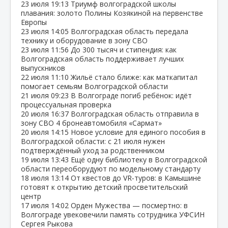
23 июля
19:13
Триумф волгоградской школы
плавания: золото Полины Козякиной на первенстве
Европы
23 июля
14:05
Волгоградская область передала
технику и оборудование в зону СВО
23 июля
11:56
До 300 тысяч и стипендия: как
Волгоградская область поддерживает лучших
выпускников
22 июля
11:10
Жильё стало ближе: как маткапитал
помогает семьям Волгоградской области
21 июля
09:23
В Волгограде погиб ребёнок: идёт
процессуальная проверка
20 июля
16:37
Волгоградская область отправила в
зону СВО 4 бронеавтомобиля «Сармат»
20 июля
14:15
Новое условие для единого пособия в
Волгоградской области: с 21 июля нужен
подтверждённый уход за родственником
19 июля
13:43
Ещё одну библиотеку в Волгоградской
области переоборудуют по модельному стандарту
18 июля
13:14
От квестов до VR‑туров: в Камышине
готовят к открытию детский просветительский
центр
17 июля
14:02
Орден Мужества — посмертно: в
Волгограде увековечили память сотрудника УФСИН
Сергея Рыкова