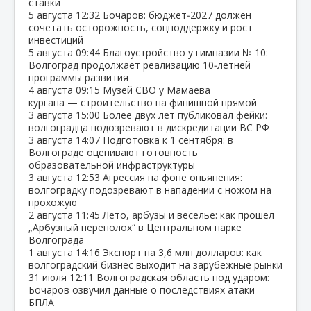
ставки
5 августа
12:32
Бочаров: бюджет‑2027 должен
сочетать осторожность, соцподдержку и рост
инвестиций
5 августа
09:44
Благоустройство у гимназии № 10:
Волгоград продолжает реализацию 10‑летней
программы развития
4 августа
09:15
Музей СВО у Мамаева
кургана — строительство на финишной прямой
3 августа
15:00
Более двух лет публиковал фейки:
волгоградца подозревают в дискредитации ВС РФ
3 августа
14:07
Подготовка к 1 сентября: в
Волгограде оценивают готовность
образовательной инфраструктуры
3 августа
12:53
Агрессия на фоне опьянения:
волгоградку подозревают в нападении с ножом на
прохожую
2 августа
11:45
Лето, арбузы и веселье: как прошёл
„Арбузный переполох“ в Центральном парке
Волгограда
1 августа
14:16
Экспорт на 3,6 млн долларов: как
волгоградский бизнес выходит на зарубежные рынки
31 июля
12:11
Волгоградская область под ударом:
Бочаров озвучил данные о последствиях атаки
БПЛА