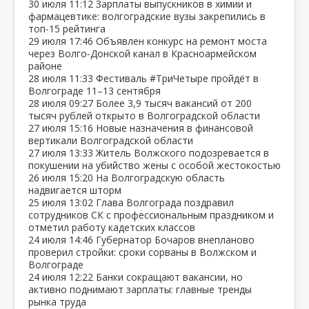
30 июля
11:12
Зарплаты выпускников в химии и
фармацевтике: волгоградские вузы закрепились в
топ‑15 рейтинга
29 июля
17:46
Объявлен конкурс на ремонт моста
через Волго‑Донской канал в Красноармейском
районе
28 июля
11:33
Фестиваль #ТриЧетыре пройдёт в
Волгограде 11–13 сентября
28 июля
09:27
Более 3,9 тысяч вакансий от 200
тысяч рублей открыто в Волгоградской области
27 июля
15:16
Новые назначения в финансовой
вертикали Волгоградской области
27 июля
13:33
Житель Волжского подозревается в
покушении на убийство жены с особой жестокостью
26 июля
15:20
На Волгоградскую область
надвигается шторм
25 июля
13:02
Глава Волгограда поздравил
сотрудников СК с профессиональным праздником и
отметил работу кадетских классов
24 июля
14:46
Губернатор Бочаров внепланово
проверил стройки: сроки сорваны в Волжском и
Волгограде
24 июля
12:22
Банки сокращают вакансии, но
активно поднимают зарплаты: главные тренды
рынка труда