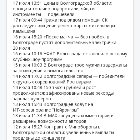
17 июля
13:51
Цены в Волгоградской области:
овощи и топливо подорожали, яйца и
инструменты — подешевели
17 июля
09:44
Кража под видом помощи: СК
расследует хищение денег с карты жительницы
Камышина
16 июля
15:20
«После матча — без пробок: в
Волгограде пустят дополнительные электрички
20 июля
16 июля
10:16
УФАС Волгограда остановило рекламу
клубных шоу‑программ
15 июля
10:03
В Волгограде трое мужчин задержаны
за похищение и вымогательство
14 июля
17:02
Волгоградские сапёры — победители
окружных соревнований Росгвардии
14 июля
10:48
150 тысяч рублей и рост
продолжается: зафиксированы новые рекорды
зарплат курьеров
13 июля
15:43
Волгоградцев зовут на
ИТ‑соревнование “Нейроигры”
13 июля
11:34
В МАХ запущены комментарии и
расширены возможности авторов
12 июля
15:27
Контракт с Минобороны в
Волгоградской области: увеличенные выплаты
продлены до конца лета