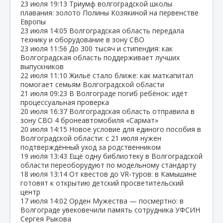
23 июля
19:13
Триумф волгоградской школы
плавания: золото Полины Козякиной на первенстве
Европы
23 июля
14:05
Волгоградская область передала
технику и оборудование в зону СВО
23 июля
11:56
До 300 тысяч и стипендия: как
Волгоградская область поддерживает лучших
выпускников
22 июля
11:10
Жильё стало ближе: как маткапитал
помогает семьям Волгоградской области
21 июля
09:23
В Волгограде погиб ребёнок: идёт
процессуальная проверка
20 июля
16:37
Волгоградская область отправила в
зону СВО 4 бронеавтомобиля «Сармат»
20 июля
14:15
Новое условие для единого пособия в
Волгоградской области: с 21 июля нужен
подтверждённый уход за родственником
19 июля
13:43
Ещё одну библиотеку в Волгоградской
области переоборудуют по модельному стандарту
18 июля
13:14
От квестов до VR‑туров: в Камышине
готовят к открытию детский просветительский
центр
17 июля
14:02
Орден Мужества — посмертно: в
Волгограде увековечили память сотрудника УФСИН
Сергея Рыкова