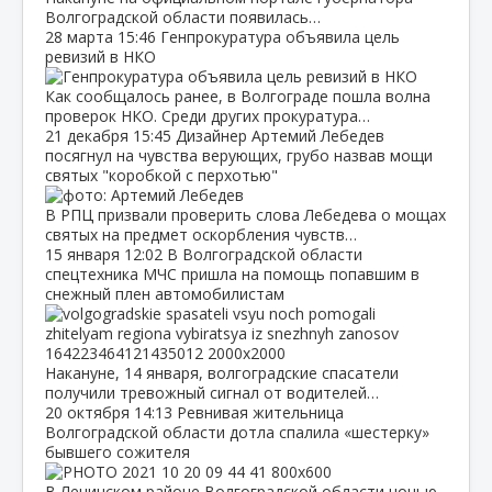
Волгоградской области появилась…
28 марта
15:46
Генпрокуратура объявила цель
ревизий в НКО
Как сообщалось ранее, в Волгограде пошла волна
проверок НКО. Среди других прокуратура…
21 декабря
15:45
Дизайнер Артемий Лебедев
посягнул на чувства верующих, грубо назвав мощи
святых "коробкой с перхотью"
В РПЦ призвали проверить слова Лебедева о мощах
святых на предмет оскорбления чувств…
15 января
12:02
В Волгоградской области
спецтехника МЧС пришла на помощь попавшим в
снежный плен автомобилистам
Накануне, 14 января, волгоградские спасатели
получили тревожный сигнал от водителей…
20 октября
14:13
Ревнивая жительница
Волгоградской области дотла спалила «шестерку»
бывшего сожителя
В Ленинском районе Волгоградской области ночью