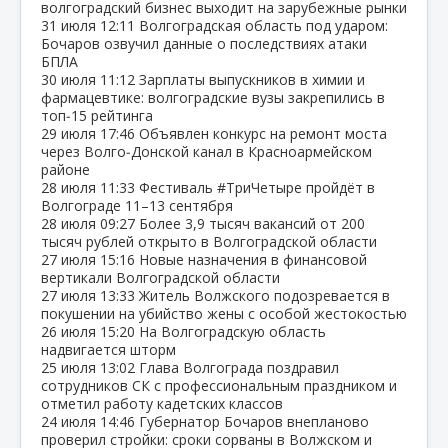
волгоградский бизнес выходит на зарубежные рынки
31 июля
12:11
Волгоградская область под ударом:
Бочаров озвучил данные о последствиях атаки
БПЛА
30 июля
11:12
Зарплаты выпускников в химии и
фармацевтике: волгоградские вузы закрепились в
топ‑15 рейтинга
29 июля
17:46
Объявлен конкурс на ремонт моста
через Волго‑Донской канал в Красноармейском
районе
28 июля
11:33
Фестиваль #ТриЧетыре пройдёт в
Волгограде 11–13 сентября
28 июля
09:27
Более 3,9 тысяч вакансий от 200
тысяч рублей открыто в Волгоградской области
27 июля
15:16
Новые назначения в финансовой
вертикали Волгоградской области
27 июля
13:33
Житель Волжского подозревается в
покушении на убийство жены с особой жестокостью
26 июля
15:20
На Волгоградскую область
надвигается шторм
25 июля
13:02
Глава Волгограда поздравил
сотрудников СК с профессиональным праздником и
отметил работу кадетских классов
24 июля
14:46
Губернатор Бочаров внепланово
проверил стройки: сроки сорваны в Волжском и