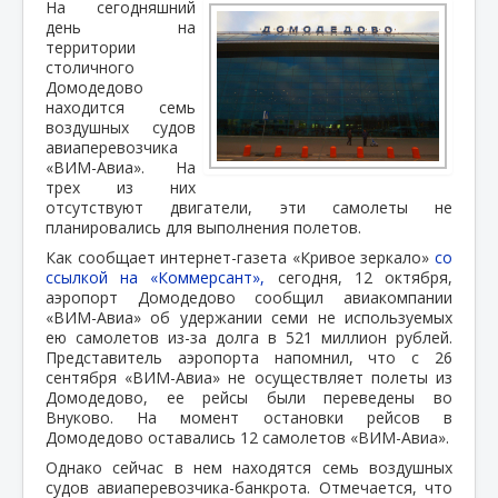
На сегодняшний
день на
территории
столичного
Домодедово
находится семь
воздушных судов
авиаперевозчика
«ВИМ-Авиа». На
трех из них
отсутствуют двигатели, эти самолеты не
планировались для выполнения полетов.
Как сообщает интернет-газета «Кривое зеркало»
со
ссылкой на «Коммерсант»,
сегодня, 12 октября,
аэропорт Домодедово сообщил авиакомпании
«ВИМ-Авиа» об удержании семи не используемых
ею самолетов из-за долга в 521 миллион рублей.
Представитель аэропорта напомнил, что с 26
сентября «ВИМ-Авиа» не осуществляет полеты из
Домодедово, ее рейсы были переведены во
Внуково. На момент остановки рейсов в
Домодедово оставались 12 самолетов «ВИМ-Авиа».
Однако сейчас в нем находятся семь воздушных
судов авиаперевозчика-банкрота. Отмечается, что