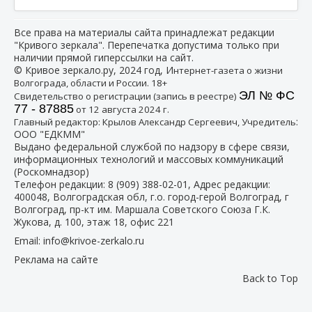
Все права на материалы сайта принадлежат редакции
"Кривого зеркала". Перепечатка допустима только при
наличии прямой гиперссылки на сайт.
© Кривое зеркало.ру, 2024 год, И
нтернет-газета о жизни
Волгограда, области и России. 18+
ЭЛ № ФС
Свидетельство о регистрации (запись в реестре)
77 - 87885
от 12 августа 2024 г.
:
Главный редактор: Крылов Александр Сергеевич, Учредитель
ООО "ЕДКММ"
Выдано федеральной службой по надзору в сфере связи,
информационных технологий и массовых коммуникаций
(Роскомнадзор)
Телефон редакции:
8 (909) 388-02-01
, Адрес редакции:
400048, Волгоградская обл, г.о. город-герой Волгоград, г
Волгоград, пр-кт им. Маршала Советского Союза Г.К.
Жукова, д. 100, этаж 18, офис 221
Email:
info@krivoe-zerkalo.ru
Реклама на сайте
Back to Top