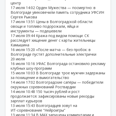
центр
17 июля
14:02
Орден Мужества — посмертно: в
Волгограде увековечили память сотрудника УФСИН
Сергея Рыкова
17 июля
13:51
Цены в Волгоградской области:
овощи и топливо подорожали, яйца и
инструменты — подешевели
17 июля
09:44
Кража под видом помощи: СК
расследует хищение денег с карты жительницы
Камышина
16 июля
15:20
«После матча — без пробок: в
Волгограде пустят дополнительные электрички
20 июля
16 июля
10:16
УФАС Волгограда остановило рекламу
клубных шоу‑программ
15 июля
10:03
В Волгограде трое мужчин задержаны
за похищение и вымогательство
14 июля
17:02
Волгоградские сапёры — победители
окружных соревнований Росгвардии
14 июля
10:48
150 тысяч рублей и рост
продолжается: зафиксированы новые рекорды
зарплат курьеров
13 июля
15:43
Волгоградцев зовут на
ИТ‑соревнование “Нейроигры”
13 июля
11:34
В МАХ запущены комментарии и