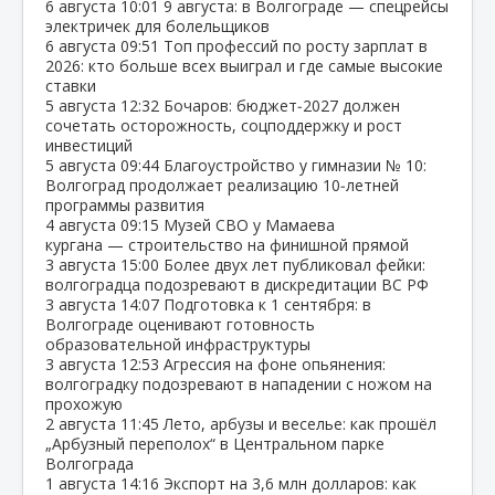
6 августа
10:01
9 августа: в Волгограде — спецрейсы
электричек для болельщиков
6 августа
09:51
Топ профессий по росту зарплат в
2026: кто больше всех выиграл и где самые высокие
ставки
5 августа
12:32
Бочаров: бюджет‑2027 должен
сочетать осторожность, соцподдержку и рост
инвестиций
5 августа
09:44
Благоустройство у гимназии № 10:
Волгоград продолжает реализацию 10‑летней
программы развития
4 августа
09:15
Музей СВО у Мамаева
кургана — строительство на финишной прямой
3 августа
15:00
Более двух лет публиковал фейки:
волгоградца подозревают в дискредитации ВС РФ
3 августа
14:07
Подготовка к 1 сентября: в
Волгограде оценивают готовность
образовательной инфраструктуры
3 августа
12:53
Агрессия на фоне опьянения:
волгоградку подозревают в нападении с ножом на
прохожую
2 августа
11:45
Лето, арбузы и веселье: как прошёл
„Арбузный переполох“ в Центральном парке
Волгограда
1 августа
14:16
Экспорт на 3,6 млн долларов: как