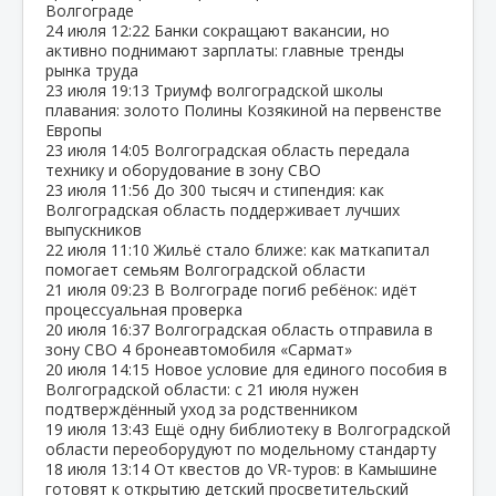
Волгограде
24 июля
12:22
Банки сокращают вакансии, но
активно поднимают зарплаты: главные тренды
рынка труда
23 июля
19:13
Триумф волгоградской школы
плавания: золото Полины Козякиной на первенстве
Европы
23 июля
14:05
Волгоградская область передала
технику и оборудование в зону СВО
23 июля
11:56
До 300 тысяч и стипендия: как
Волгоградская область поддерживает лучших
выпускников
22 июля
11:10
Жильё стало ближе: как маткапитал
помогает семьям Волгоградской области
21 июля
09:23
В Волгограде погиб ребёнок: идёт
процессуальная проверка
20 июля
16:37
Волгоградская область отправила в
зону СВО 4 бронеавтомобиля «Сармат»
20 июля
14:15
Новое условие для единого пособия в
Волгоградской области: с 21 июля нужен
подтверждённый уход за родственником
19 июля
13:43
Ещё одну библиотеку в Волгоградской
области переоборудуют по модельному стандарту
18 июля
13:14
От квестов до VR‑туров: в Камышине
готовят к открытию детский просветительский