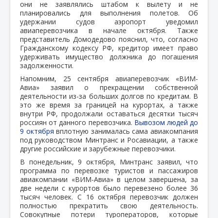
они не заявлялись штабом к вылету и не
планировались для выполнения полетов. Об
удержании судов аэропорт уведомил
авиаперевозчика в начале октября. Также
представитель Домодедово пояснил, что, согласно
Гражданскому кодексу РФ, кредитор имеет право
удерживать имущество должника до погашения
задолженности.
Напомним, 25 сентября авиаперевозчик «ВИМ-
Авиа» заявил о прекращении собственной
деятельности из-за больших долгов по кредитам. В
это же время за границей на курортах, а также
внутри РФ, продолжали оставаться десятки тысяч
россиян от данного перевозчика.
Вывозом людей до
9 октября
вплотную занималась сама авиакомпания
под руководством Минтранс и Росавиации, а также
другие российские и зарубежные перевозчики.
В понедельник, 9 октября, Минтранс заявил, что
программа по перевозке туристов и пассажиров
авиакомпании «ВИМ-Авиа» в целом завершена, за
две недели с курортов было перевезено более 36
тысяч человек. С 16 октября перевозчик должен
полностью прекратить свою деятельность.
Совокупные потери туроператоров, которые