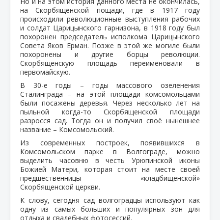
Но и на этом история данного места не окончилась,
на Скорбященской пощади, где в 1917 году
происходили революционные выступления рабочих
и солдат Царицынского гарнизона, в 1918 году был
похоронен председатель исполкома Царицынского
Совета Яков Ерман. Позже в этой же могиле были
похоронены и другие борцы революции.
Скорбященскую площадь переименовали в
первомайскую.
В 30-е годы – годы массового озеленения
Сталинграда – на этой площади комсомольцами
были посажены деревья. Через несколько лет на
пыльной когда-то Скорбященской площади
разросся сад. Тогда он и получил своё нынешнее
название – Комсомольский.
Из современных построек, появившихся в
Комсомольском парке в Волгограде, можно
выделить часовню в честь Урюпинской иконы
Божией Матери, которая стоит на месте своей
предшественницы – «кладбищенской»
Скорбященской церкви.
К слову, сегодня сад волгоградцы используют как
одну из самых больших и популярных зон для
отдыха и свадебных фотосессий.