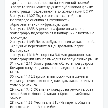
кургана — строительство на финишной прямой
3 августа
15:00
Более двух лет публиковал фейки:
волгоградца подозревают в дискредитации ВС РФ
3 августа
14:07
Подготовка к 1 сентября: в
Волгограде оценивают готовность
образовательной инфраструктуры
3 августа
12:53
Агрессия на фоне опьянения:
волгоградку подозревают в нападении с ножом на
прохожую
2 августа
11:45
Лето, арбузы и веселье: как прошёл
„Арбузный переполох“ в Центральном парке
Волгограда
1 августа
14:16
Экспорт на 3,6 млн долларов: как
волгоградский бизнес выходит на зарубежные рынки
31 июля
12:11
Волгоградская область под ударом:
Бочаров озвучил данные о последствиях атаки
БПЛА
30 июля
11:12
Зарплаты выпускников в химии и
фармацевтике: волгоградские вузы закрепились в
топ‑15 рейтинга
29 июля
17:46
Объявлен конкурс на ремонт моста
через Волго‑Донской канал в Красноармейском
районе
28 июля
11:33
Фестиваль #ТриЧетыре пройдёт в
Волгограде 11–13 сентября