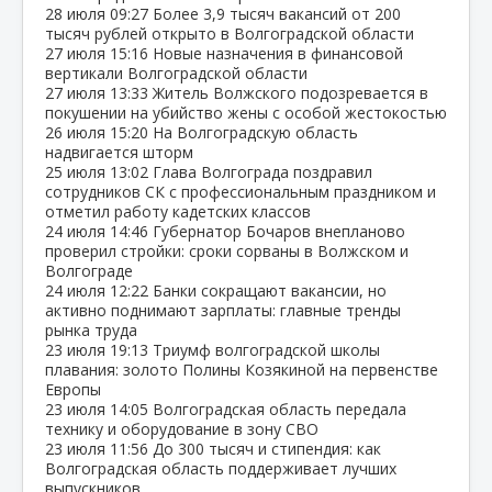
28 июля
09:27
Более 3,9 тысяч вакансий от 200
тысяч рублей открыто в Волгоградской области
27 июля
15:16
Новые назначения в финансовой
вертикали Волгоградской области
27 июля
13:33
Житель Волжского подозревается в
покушении на убийство жены с особой жестокостью
26 июля
15:20
На Волгоградскую область
надвигается шторм
25 июля
13:02
Глава Волгограда поздравил
сотрудников СК с профессиональным праздником и
отметил работу кадетских классов
24 июля
14:46
Губернатор Бочаров внепланово
проверил стройки: сроки сорваны в Волжском и
Волгограде
24 июля
12:22
Банки сокращают вакансии, но
активно поднимают зарплаты: главные тренды
рынка труда
23 июля
19:13
Триумф волгоградской школы
плавания: золото Полины Козякиной на первенстве
Европы
23 июля
14:05
Волгоградская область передала
технику и оборудование в зону СВО
23 июля
11:56
До 300 тысяч и стипендия: как
Волгоградская область поддерживает лучших
выпускников