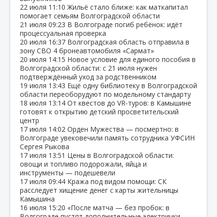
22 июля
11:10
Жильё стало ближе: как маткапитал
помогает семьям Волгоградской области
21 июля
09:23
В Волгограде погиб ребёнок: идёт
процессуальная проверка
20 июля
16:37
Волгоградская область отправила в
зону СВО 4 бронеавтомобиля «Сармат»
20 июля
14:15
Новое условие для единого пособия в
Волгоградской области: с 21 июля нужен
подтверждённый уход за родственником
19 июля
13:43
Ещё одну библиотеку в Волгоградской
области переоборудуют по модельному стандарту
18 июля
13:14
От квестов до VR‑туров: в Камышине
готовят к открытию детский просветительский
центр
17 июля
14:02
Орден Мужества — посмертно: в
Волгограде увековечили память сотрудника УФСИН
Сергея Рыкова
17 июля
13:51
Цены в Волгоградской области:
овощи и топливо подорожали, яйца и
инструменты — подешевели
17 июля
09:44
Кража под видом помощи: СК
расследует хищение денег с карты жительницы
Камышина
16 июля
15:20
«После матча — без пробок: в
Волгограде пустят дополнительные электрички