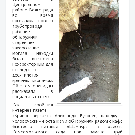
Центральном
районе Волгограда
во время
прокладки нового
трубопровода
рабочие
обнаружили
старейшее
захоронение,
могила находки
была выложена
нехарактерным для
последнего
десятилетия
красных кирпичом.
Об этом очевидцы
рассказали в
социальных сетях.
Как сообщил
интернет-газете
«Кривое зеркало» Александр Букреев, находку с
человеческими останками обнаружили рядом с кафе
быстрого питания «Шампур» в районе
Комсомольского сада при замене труб