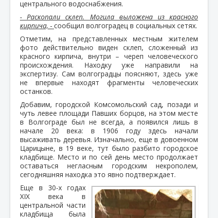
центрального водоснабжения.
- Раскопали склеп. Могила выложена из красного
кирпича, -
сообщил волгоградец в социальных сетях.
Отметим, на представленных местным жителем
фото действительно виден склеп, сложенный из
красного кирпича, внутри – череп человеческого
происхождения. Находку уже направили на
экспертизу. Сам волгоградцы поясняют, здесь уже
не впервые находят фрагменты человеческих
останков.
Добавим, городской Комсомольский сад, позади и
чуть левее площади Павших борцов, на этом месте
в Волгограде был не всегда, а появился лишь в
начале 20 века: в 1906 году здесь начали
высаживать деревья. Изначально, еще в довоенном
Царицыне, в 19 веке, тут было разбито городское
кладбище. Место и по сей день место продолжает
оставаться негласным городским некрополем,
сегодняшняя находка это явно подтверждает.
Еще в 30-х годах
XIX века в
центральной части
кладбища была