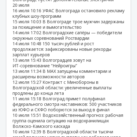
20 июля
16 июля
10:16
УФАС Волгограда остановило рекламу
клубных шоу‑программ
15 июля
10:03
В Волгограде трое мужчин задержаны
за похищение и вымогательство
14 июля
17:02
Волгоградские сапёры — победители
окружных соревнований Росгвардии
14 июля
10:48
150 тысяч рублей и рост
продолжается: зафиксированы новые рекорды
зарплат курьеров
13 июля
15:43
Волгоградцев зовут на
ИТ‑соревнование “Нейроигры”
13 июля
11:34
В МАХ запущены комментарии и
расширены возможности авторов
12 июля
15:27
Контракт с Минобороны в
Волгоградской области: увеличенные выплаты
продлены до конца лета
11 июля
15:18
Волгоград примет полуфинал
федерального смотра наставников: 500 участников
из ЮФО и СКФО поборются за выход в финал
10 июля
15:51
Водохозяйственный прогноз: рабочая
группа оценила ситуацию на водохранилищах
Волжско‑Камского каскада
10 июля
12:39
В Волгоградской области тысячи