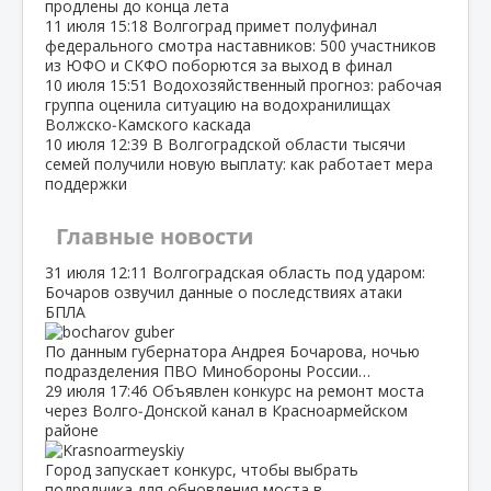
продлены до конца лета
11 июля
15:18
Волгоград примет полуфинал
федерального смотра наставников: 500 участников
из ЮФО и СКФО поборются за выход в финал
10 июля
15:51
Водохозяйственный прогноз: рабочая
группа оценила ситуацию на водохранилищах
Волжско‑Камского каскада
10 июля
12:39
В Волгоградской области тысячи
семей получили новую выплату: как работает мера
поддержки
Главные новости
31 июля
12:11
Волгоградская область под ударом:
Бочаров озвучил данные о последствиях атаки
БПЛА
По данным губернатора Андрея Бочарова, ночью
подразделения ПВО Минобороны России…
29 июля
17:46
Объявлен конкурс на ремонт моста
через Волго‑Донской канал в Красноармейском
районе
Город запускает конкурс, чтобы выбрать
подрядчика для обновления моста в