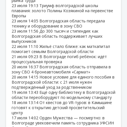
рынка труда
23 июля
19:13
Триумф волгоградской школы
плавания: золото Полины Козякиной на первенстве
Европы
23 июля
14:05
Волгоградская область передала
технику и оборудование в зону СВО
23 июля
11:56
До 300 тысяч и стипендия: как
Волгоградская область поддерживает лучших
выпускников
22 июля
11:10
Жильё стало ближе: как маткапитал
помогает семьям Волгоградской области
21 июля
09:23
В Волгограде погиб ребёнок: идёт
процессуальная проверка
20 июля
16:37
Волгоградская область отправила в
зону СВО 4 бронеавтомобиля «Сармат»
20 июля
14:15
Новое условие для единого пособия в
Волгоградской области: с 21 июля нужен
подтверждённый уход за родственником
19 июля
13:43
Ещё одну библиотеку в Волгоградской
области переоборудуют по модельному стандарту
18 июля
13:14
От квестов до VR‑туров: в Камышине
готовят к открытию детский просветительский
центр
17 июля
14:02
Орден Мужества — посмертно: в
Волгограде увековечили память сотрудника УФСИН