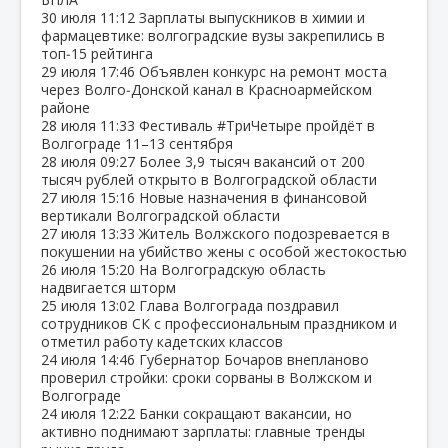
30 июля
11:12
Зарплаты выпускников в химии и
фармацевтике: волгоградские вузы закрепились в
топ‑15 рейтинга
29 июля
17:46
Объявлен конкурс на ремонт моста
через Волго‑Донской канал в Красноармейском
районе
28 июля
11:33
Фестиваль #ТриЧетыре пройдёт в
Волгограде 11–13 сентября
28 июля
09:27
Более 3,9 тысяч вакансий от 200
тысяч рублей открыто в Волгоградской области
27 июля
15:16
Новые назначения в финансовой
вертикали Волгоградской области
27 июля
13:33
Житель Волжского подозревается в
покушении на убийство жены с особой жестокостью
26 июля
15:20
На Волгоградскую область
надвигается шторм
25 июля
13:02
Глава Волгограда поздравил
сотрудников СК с профессиональным праздником и
отметил работу кадетских классов
24 июля
14:46
Губернатор Бочаров внепланово
проверил стройки: сроки сорваны в Волжском и
Волгограде
24 июля
12:22
Банки сокращают вакансии, но
активно поднимают зарплаты: главные тренды