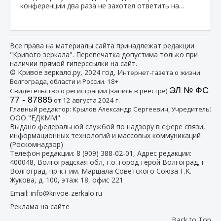
конференции два раза не захотел ответить на…
Все права на материалы сайта принадлежат редакции
"Кривого зеркала". Перепечатка допустима только при
наличии прямой гиперссылки на сайт.
© Кривое зеркало.ру, 2024 год, И
нтернет-газета о жизни
Волгограда, области и России. 18+
ЭЛ № ФС
Свидетельство о регистрации (запись в реестре)
77 - 87885
от 12 августа 2024 г.
:
Главный редактор: Крылов Александр Сергеевич, Учредитель
ООО "ЕДКММ"
Выдано федеральной службой по надзору в сфере связи,
информационных технологий и массовых коммуникаций
(Роскомнадзор)
Телефон редакции:
8 (909) 388-02-01
, Адрес редакции:
400048, Волгоградская обл, г.о. город-герой Волгоград, г
Волгоград, пр-кт им. Маршала Советского Союза Г.К.
Жукова, д. 100, этаж 18, офис 221
Email:
info@krivoe-zerkalo.ru
Реклама на сайте
Back to Top