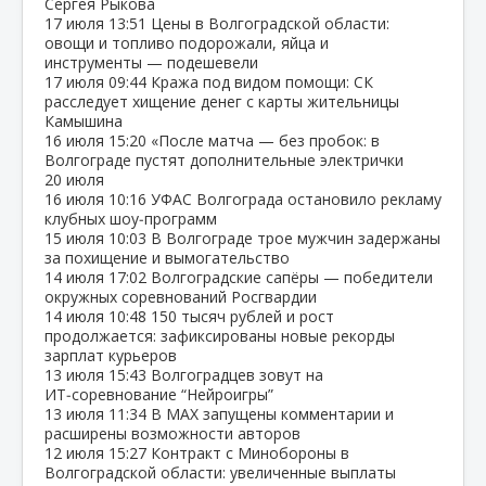
Сергея Рыкова
17 июля
13:51
Цены в Волгоградской области:
овощи и топливо подорожали, яйца и
инструменты — подешевели
17 июля
09:44
Кража под видом помощи: СК
расследует хищение денег с карты жительницы
Камышина
16 июля
15:20
«После матча — без пробок: в
Волгограде пустят дополнительные электрички
20 июля
16 июля
10:16
УФАС Волгограда остановило рекламу
клубных шоу‑программ
15 июля
10:03
В Волгограде трое мужчин задержаны
за похищение и вымогательство
14 июля
17:02
Волгоградские сапёры — победители
окружных соревнований Росгвардии
14 июля
10:48
150 тысяч рублей и рост
продолжается: зафиксированы новые рекорды
зарплат курьеров
13 июля
15:43
Волгоградцев зовут на
ИТ‑соревнование “Нейроигры”
13 июля
11:34
В МАХ запущены комментарии и
расширены возможности авторов
12 июля
15:27
Контракт с Минобороны в
Волгоградской области: увеличенные выплаты