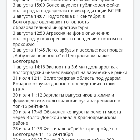
3 августа
15:00
Более двух лет публиковал фейки:
волгоградца подозревают в дискредитации ВС РФ
3 августа
14:07
Подготовка к 1 сентября: в
Волгограде оценивают готовность
образовательной инфраструктуры
3 августа
12:53
Агрессия на фоне опьянения:
волгоградку подозревают в нападении с ножом на
прохожую
2 августа
11:45
Лето, арбузы и веселье: как прошёл
„Арбузный переполох“ в Центральном парке
Волгограда
1 августа
14:16
Экспорт на 3,6 млн долларов: как
волгоградский бизнес выходит на зарубежные рынки
31 июля
12:11
Волгоградская область под ударом:
Бочаров озвучил данные о последствиях атаки
БПЛА
30 июля
11:12
Зарплаты выпускников в химии и
фармацевтике: волгоградские вузы закрепились в
топ‑15 рейтинга
29 июля
17:46
Объявлен конкурс на ремонт моста
через Волго‑Донской канал в Красноармейском
районе
28 июля
11:33
Фестиваль #ТриЧетыре пройдёт в
Волгограде 11–13 сентября
28 июля
09:27
Более 3,9 тысяч вакансий от 200