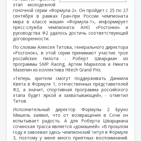
этап молодежной
гоночной серии «Формула-2». Он пройдет с 25 по 27
сентября в рамках Гран-при России чемпионата
мира в классе машин «Формула-1», информирует
пресс-служба чемпионата: АНО «Росгонки» и
руководства Ф2 удалось достичь соответствующей
договоренности.
По словам Алексея Титова, генерального директора
«Росгонок», в этой серии принимают участие трое
российских пилота - Роберт Шварцман из
программы SMP Racing, Артем Маркелов и Никита
Мазепин из коллектива Hitech Grand Prix.
«Теперь зрители смогут поддерживать Даниила
Квята в Формуле 1, отечественных представителей
Ф2, а значит, спортивная программа российского
этапа будет яркой и захватывающей», - отметил
Титов.
Исполнительный директор Формулы 2 Бруно
Мишель заявил, что от возвращения в Сочи он
испытывает радость. А для Роберта Шварцмана
сочинская трасса является «домашней»: «В прошлом
году я завоевал здесь чемпионский титул в Формуле
3, поэтому у меня много приятных воспоминаний.