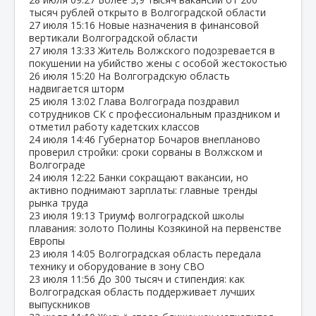
тысяч рублей открыто в Волгоградской области
27 июля
15:16
Новые назначения в финансовой
вертикали Волгоградской области
27 июля
13:33
Житель Волжского подозревается в
покушении на убийство жены с особой жестокостью
26 июля
15:20
На Волгоградскую область
надвигается шторм
25 июля
13:02
Глава Волгограда поздравил
сотрудников СК с профессиональным праздником и
отметил работу кадетских классов
24 июля
14:46
Губернатор Бочаров внепланово
проверил стройки: сроки сорваны в Волжском и
Волгограде
24 июля
12:22
Банки сокращают вакансии, но
активно поднимают зарплаты: главные тренды
рынка труда
23 июля
19:13
Триумф волгоградской школы
плавания: золото Полины Козякиной на первенстве
Европы
23 июля
14:05
Волгоградская область передала
технику и оборудование в зону СВО
23 июля
11:56
До 300 тысяч и стипендия: как
Волгоградская область поддерживает лучших
выпускников