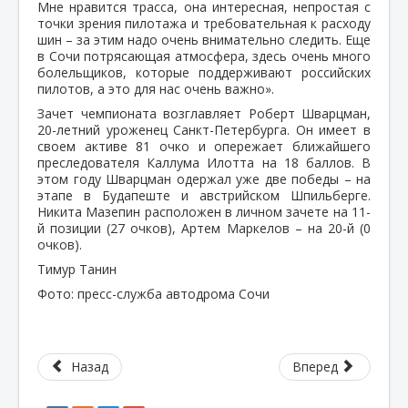
Мне нравится трасса, она интересная, непростая с
точки зрения пилотажа и требовательная к расходу
шин – за этим надо очень внимательно следить. Еще
в Сочи потрясающая атмосфера, здесь очень много
болельщиков, которые поддерживают российских
пилотов, а это для нас очень важно».
Зачет чемпионата возглавляет Роберт Шварцман,
20-летний уроженец Санкт-Петербурга. Он имеет в
своем активе 81 очко и опережает ближайшего
преследователя Каллума Илотта на 18 баллов. В
этом году Шварцман одержал уже две победы – на
этапе в Будапеште и австрийском Шпильберге.
Никита Мазепин расположен в личном зачете на 11-
й позиции (27 очков), Артем Маркелов – на 20-й (0
очков).
Тимур Танин
Фото: пресс-служба автодрома Сочи
Назад
Вперед