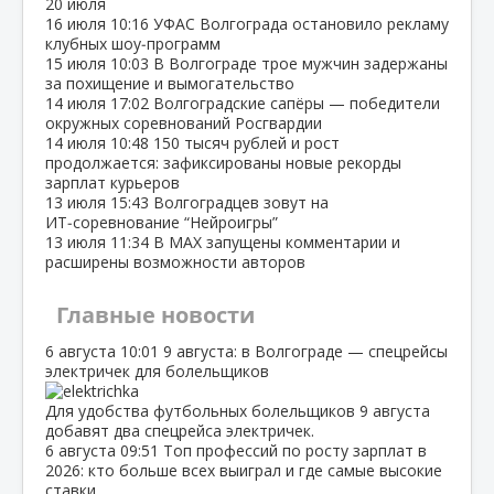
20 июля
16 июля
10:16
УФАС Волгограда остановило рекламу
клубных шоу‑программ
15 июля
10:03
В Волгограде трое мужчин задержаны
за похищение и вымогательство
14 июля
17:02
Волгоградские сапёры — победители
окружных соревнований Росгвардии
14 июля
10:48
150 тысяч рублей и рост
продолжается: зафиксированы новые рекорды
зарплат курьеров
13 июля
15:43
Волгоградцев зовут на
ИТ‑соревнование “Нейроигры”
13 июля
11:34
В МАХ запущены комментарии и
расширены возможности авторов
Главные новости
6 августа
10:01
9 августа: в Волгограде — спецрейсы
электричек для болельщиков
Для удобства футбольных болельщиков 9 августа
добавят два спецрейса электричек.
6 августа
09:51
Топ профессий по росту зарплат в
2026: кто больше всех выиграл и где самые высокие
ставки