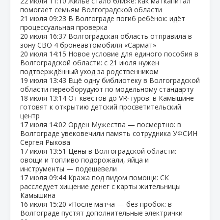
22 июля
11:10
Жильё стало ближе: как маткапитал
помогает семьям Волгоградской области
21 июля
09:23
В Волгограде погиб ребёнок: идёт
процессуальная проверка
20 июля
16:37
Волгоградская область отправила в
зону СВО 4 бронеавтомобиля «Сармат»
20 июля
14:15
Новое условие для единого пособия в
Волгоградской области: с 21 июля нужен
подтверждённый уход за родственником
19 июля
13:43
Ещё одну библиотеку в Волгоградской
области переоборудуют по модельному стандарту
18 июля
13:14
От квестов до VR‑туров: в Камышине
готовят к открытию детский просветительский
центр
17 июля
14:02
Орден Мужества — посмертно: в
Волгограде увековечили память сотрудника УФСИН
Сергея Рыкова
17 июля
13:51
Цены в Волгоградской области:
овощи и топливо подорожали, яйца и
инструменты — подешевели
17 июля
09:44
Кража под видом помощи: СК
расследует хищение денег с карты жительницы
Камышина
16 июля
15:20
«После матча — без пробок: в
Волгограде пустят дополнительные электрички