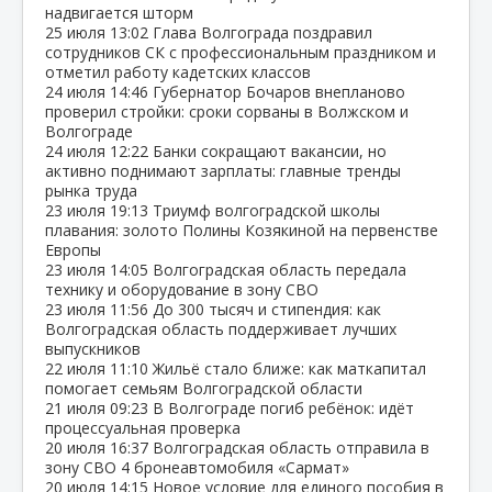
надвигается шторм
25 июля
13:02
Глава Волгограда поздравил
сотрудников СК с профессиональным праздником и
отметил работу кадетских классов
24 июля
14:46
Губернатор Бочаров внепланово
проверил стройки: сроки сорваны в Волжском и
Волгограде
24 июля
12:22
Банки сокращают вакансии, но
активно поднимают зарплаты: главные тренды
рынка труда
23 июля
19:13
Триумф волгоградской школы
плавания: золото Полины Козякиной на первенстве
Европы
23 июля
14:05
Волгоградская область передала
технику и оборудование в зону СВО
23 июля
11:56
До 300 тысяч и стипендия: как
Волгоградская область поддерживает лучших
выпускников
22 июля
11:10
Жильё стало ближе: как маткапитал
помогает семьям Волгоградской области
21 июля
09:23
В Волгограде погиб ребёнок: идёт
процессуальная проверка
20 июля
16:37
Волгоградская область отправила в
зону СВО 4 бронеавтомобиля «Сармат»
20 июля
14:15
Новое условие для единого пособия в