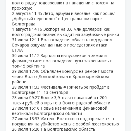
волгоградку подозревают в нападении с ножом на
прохожую
2 августа
11:45
Лето, арбузы и веселье: как прошёл
„Арбузный переполох“ в Центральном парке
Волгограда
1 августа
14:16
Экспорт на 3,6 млн долларов: как
волгоградский бизнес выходит на зарубежные рынки
31 июля
12:11
Волгоградская область под ударом:
Бочаров озвучил данные о последствиях атаки
БПЛА
30 июля
11:12
Зарплаты выпускников в химии и
фармацевтике: волгоградские вузы закрепились в
топ‑15 рейтинга
29 июля
17:46
Объявлен конкурс на ремонт моста
через Волго‑Донской канал в Красноармейском
районе
28 июля
11:33
Фестиваль #ТриЧетыре пройдёт в
Волгограде 11–13 сентября
28 июля
09:27
Более 3,9 тысяч вакансий от 200
тысяч рублей открыто в Волгоградской области
27 июля
15:16
Новые назначения в финансовой
вертикали Волгоградской области
27 июля
13:33
Житель Волжского подозревается в
покушении на убийство жены с особой жестокостью
26 июля
15:20
На Волгоградскую область