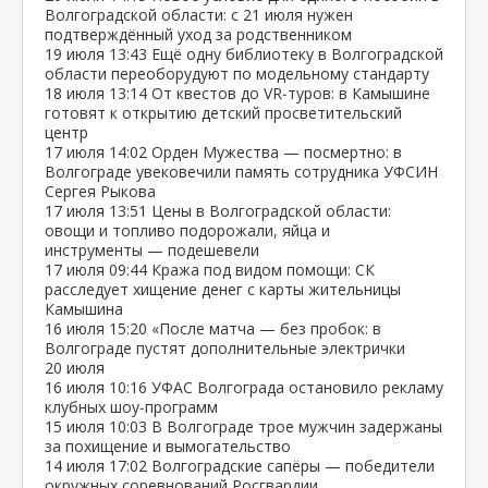
Волгоградской области: с 21 июля нужен
подтверждённый уход за родственником
19 июля
13:43
Ещё одну библиотеку в Волгоградской
области переоборудуют по модельному стандарту
18 июля
13:14
От квестов до VR‑туров: в Камышине
готовят к открытию детский просветительский
центр
17 июля
14:02
Орден Мужества — посмертно: в
Волгограде увековечили память сотрудника УФСИН
Сергея Рыкова
17 июля
13:51
Цены в Волгоградской области:
овощи и топливо подорожали, яйца и
инструменты — подешевели
17 июля
09:44
Кража под видом помощи: СК
расследует хищение денег с карты жительницы
Камышина
16 июля
15:20
«После матча — без пробок: в
Волгограде пустят дополнительные электрички
20 июля
16 июля
10:16
УФАС Волгограда остановило рекламу
клубных шоу‑программ
15 июля
10:03
В Волгограде трое мужчин задержаны
за похищение и вымогательство
14 июля
17:02
Волгоградские сапёры — победители
окружных соревнований Росгвардии