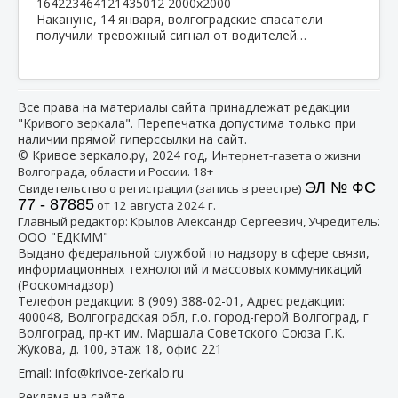
Накануне, 14 января, волгоградские спасатели
получили тревожный сигнал от водителей…
Все права на материалы сайта принадлежат редакции
"Кривого зеркала". Перепечатка допустима только при
наличии прямой гиперссылки на сайт.
© Кривое зеркало.ру, 2024 год, И
нтернет-газета о жизни
Волгограда, области и России. 18+
ЭЛ № ФС
Свидетельство о регистрации (запись в реестре)
77 - 87885
от 12 августа 2024 г.
:
Главный редактор: Крылов Александр Сергеевич, Учредитель
ООО "ЕДКММ"
Выдано федеральной службой по надзору в сфере связи,
информационных технологий и массовых коммуникаций
(Роскомнадзор)
Телефон редакции:
8 (909) 388-02-01
, Адрес редакции:
400048, Волгоградская обл, г.о. город-герой Волгоград, г
Волгоград, пр-кт им. Маршала Советского Союза Г.К.
Жукова, д. 100, этаж 18, офис 221
Email:
info@krivoe-zerkalo.ru
Реклама на сайте