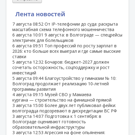
Лента новостей
7 августа
08:52
От IP‑телефонии до суда: раскрыта
масштабная схема телефонного мошенничества
6 августа
10:01
9 августа: в Волгограде — спецрейсы
электричек для болельщиков
6 августа
09:51
Топ профессий по росту зарплат в
2026: кто больше всех выиграл и где самые высокие
ставки
5 августа
12:32
Бочаров: бюджет‑2027 должен
сочетать осторожность, соцподдержку и рост
инвестиций
5 августа
09:44
Благоустройство у гимназии № 10:
Волгоград продолжает реализацию 10‑летней
программы развития
4 августа
09:15
Музей СВО у Мамаева
кургана — строительство на финишной прямой
3 августа
15:00
Более двух лет публиковал фейки:
волгоградца подозревают в дискредитации ВС РФ
3 августа
14:07
Подготовка к 1 сентября: в
Волгограде оценивают готовность
образовательной инфраструктуры
3 августа
12:53
Агрессия на фоне опьянения: