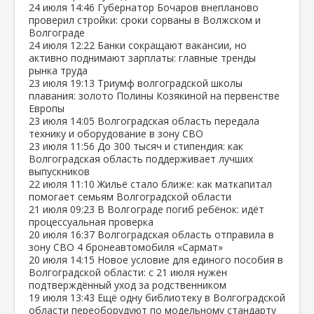
24 июля
14:46
Губернатор Бочаров внепланово
проверил стройки: сроки сорваны в Волжском и
Волгограде
24 июля
12:22
Банки сокращают вакансии, но
активно поднимают зарплаты: главные тренды
рынка труда
23 июля
19:13
Триумф волгоградской школы
плавания: золото Полины Козякиной на первенстве
Европы
23 июля
14:05
Волгоградская область передала
технику и оборудование в зону СВО
23 июля
11:56
До 300 тысяч и стипендия: как
Волгоградская область поддерживает лучших
выпускников
22 июля
11:10
Жильё стало ближе: как маткапитал
помогает семьям Волгоградской области
21 июля
09:23
В Волгограде погиб ребёнок: идёт
процессуальная проверка
20 июля
16:37
Волгоградская область отправила в
зону СВО 4 бронеавтомобиля «Сармат»
20 июля
14:15
Новое условие для единого пособия в
Волгоградской области: с 21 июля нужен
подтверждённый уход за родственником
19 июля
13:43
Ещё одну библиотеку в Волгоградской
области переоборудуют по модельному стандарту