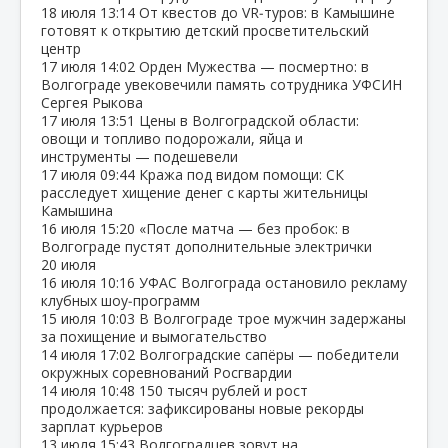
18 июля
13:14
От квестов до VR‑туров: в Камышине
готовят к открытию детский просветительский
центр
17 июля
14:02
Орден Мужества — посмертно: в
Волгограде увековечили память сотрудника УФСИН
Сергея Рыкова
17 июля
13:51
Цены в Волгоградской области:
овощи и топливо подорожали, яйца и
инструменты — подешевели
17 июля
09:44
Кража под видом помощи: СК
расследует хищение денег с карты жительницы
Камышина
16 июля
15:20
«После матча — без пробок: в
Волгограде пустят дополнительные электрички
20 июля
16 июля
10:16
УФАС Волгограда остановило рекламу
клубных шоу‑программ
15 июля
10:03
В Волгограде трое мужчин задержаны
за похищение и вымогательство
14 июля
17:02
Волгоградские сапёры — победители
окружных соревнований Росгвардии
14 июля
10:48
150 тысяч рублей и рост
продолжается: зафиксированы новые рекорды
зарплат курьеров
13 июля
15:43
Волгоградцев зовут на