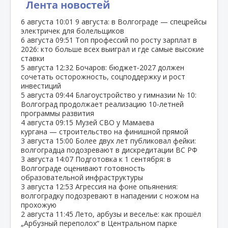
Лента новостей
6 августа
10:01
9 августа: в Волгограде — спецрейсы
электричек для болельщиков
6 августа
09:51
Топ профессий по росту зарплат в
2026: кто больше всех выиграл и где самые высокие
ставки
5 августа
12:32
Бочаров: бюджет‑2027 должен
сочетать осторожность, соцподдержку и рост
инвестиций
5 августа
09:44
Благоустройство у гимназии № 10:
Волгоград продолжает реализацию 10‑летней
программы развития
4 августа
09:15
Музей СВО у Мамаева
кургана — строительство на финишной прямой
3 августа
15:00
Более двух лет публиковал фейки:
волгоградца подозревают в дискредитации ВС РФ
3 августа
14:07
Подготовка к 1 сентября: в
Волгограде оценивают готовность
образовательной инфраструктуры
3 августа
12:53
Агрессия на фоне опьянения:
волгоградку подозревают в нападении с ножом на
прохожую
2 августа
11:45
Лето, арбузы и веселье: как прошёл
„Арбузный переполох“ в Центральном парке