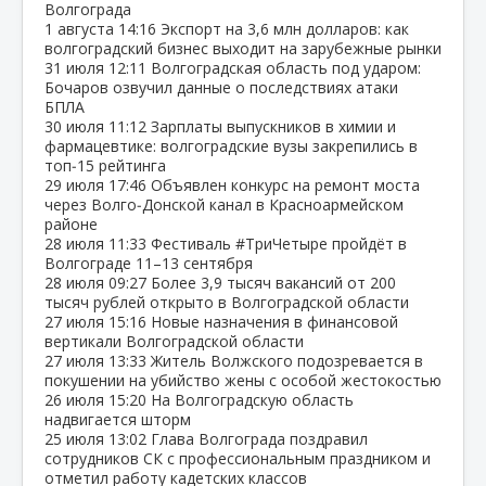
Волгограда
1 августа
14:16
Экспорт на 3,6 млн долларов: как
волгоградский бизнес выходит на зарубежные рынки
31 июля
12:11
Волгоградская область под ударом:
Бочаров озвучил данные о последствиях атаки
БПЛА
30 июля
11:12
Зарплаты выпускников в химии и
фармацевтике: волгоградские вузы закрепились в
топ‑15 рейтинга
29 июля
17:46
Объявлен конкурс на ремонт моста
через Волго‑Донской канал в Красноармейском
районе
28 июля
11:33
Фестиваль #ТриЧетыре пройдёт в
Волгограде 11–13 сентября
28 июля
09:27
Более 3,9 тысяч вакансий от 200
тысяч рублей открыто в Волгоградской области
27 июля
15:16
Новые назначения в финансовой
вертикали Волгоградской области
27 июля
13:33
Житель Волжского подозревается в
покушении на убийство жены с особой жестокостью
26 июля
15:20
На Волгоградскую область
надвигается шторм
25 июля
13:02
Глава Волгограда поздравил
сотрудников СК с профессиональным праздником и
отметил работу кадетских классов