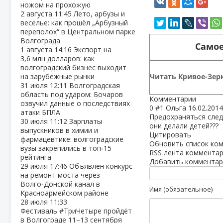
ножом на прохожую
2 августа
11:45
Лето, арбузы и
веселье: как прошёл „Арбузный
переполох“ в Центральном парке
Волгограда
Самое
1 августа
14:16
Экспорт на
3,6 млн долларов: как
волгоградский бизнес выходит
Читать Кривое-Зерк
на зарубежные рынки
31 июля
12:11
Волгоградская
область под ударом: Бочаров
Комментарии
озвучил данные о последствиях
0
#1
Ольга
16.02.2014
атаки БПЛА
Предохраняться следо
30 июля
11:12
Зарплаты
они делали детей???
выпускников в химии и
Цитировать
фармацевтике: волгоградские
Обновить список ко
вузы закрепились в топ‑15
RSS лента комментар
рейтинга
Добавить комментар
29 июля
17:46
Объявлен конкурс
на ремонт моста через
Волго‑Донской канал в
Имя (обязательное)
Красноармейском районе
28 июля
11:33
Фестиваль #ТриЧетыре пройдёт
в Волгограде 11–13 сентября