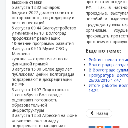
протеста многодетны
высокие ставки
5 августа
12:32
Бочаров:
РФ.
Так, в частн
бюджет‑2027 должен сочетать
проездные, выступа
осторожность, соцподдержку и
пособий и выделен
рост инвестиций
труднодоступных ок
5 августа
09:44
Благоустройство
организме.
Ухудше
у гимназии № 10: Волгоград
прекращать протестн
продолжает реализацию
прежнему игнорируют
10‑летней программы развития
4 августа
09:15
Музей СВО у
Еще по теме:
Мамаева
кургана — строительство на
Рейтинг неплательщ
финишной прямой
Волгоградцы созда
3 августа
15:00
Более двух лет
В Волгограде судим
публиковал фейки: волгоградца
Прокуратура Волг
подозревают в дискредитации
26/03/2016 17:47
ВС РФ
Итоги работы волг
3 августа
14:07
Подготовка к
14:24
1 сентября: в Волгограде
оценивают готовность
образовательной
инфраструктуры
Назад
3 августа
12:53
Агрессия на фоне
опьянения: волгоградку
подозревают в нападении с