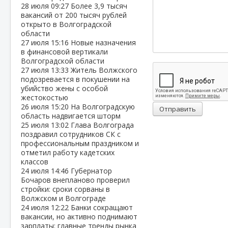
28 июля
09:27
Более 3,9 тысяч
вакансий от 200 тысяч рублей
открыто в Волгоградской
области
27 июля
15:16
Новые назначения
в финансовой вертикали
Волгоградской области
27 июля
13:33
Житель Волжского
подозревается в покушении на
убийство жены с особой
жестокостью
26 июля
15:20
На Волгоградскую
Отправить
область надвигается шторм
25 июля
13:02
Глава Волгограда
поздравил сотрудников СК с
профессиональным праздником и
отметил работу кадетских
классов
24 июля
14:46
Губернатор
Бочаров внепланово проверил
стройки: сроки сорваны в
Волжском и Волгограде
24 июля
12:22
Банки сокращают
вакансии, но активно поднимают
зарплаты: главные тренды рынка