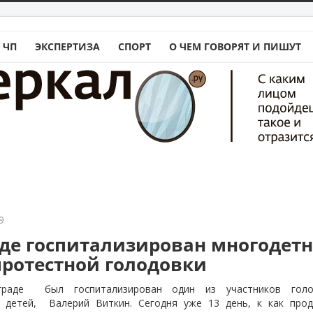
 ЧП
ЭКСПЕРТИЗА
СПОРТ
О ЧЕМ ГОВОРЯТ И ПИШУТ
9
аде госпитализирован многодет
протестной голодовки
ограде
был госпитализирован один из участников голо
 детей,
Валерий Виткин. Сегодня уже 13 день, к как про