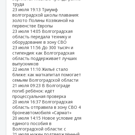
труда
23 июля
19:13
Триумф
волгоградской школы плавания:
золото Полины Козякиной на
первенстве Европы
23 июля
14:05
Волгоградская
область передала технику и
оборудование в зону СВО
23 июля
11:56
До 300 тысяч и
стипендия: как Волгоградская
область поддерживает лучших
выпускников
22 июля
11:10
Жильё стало
ближе: как маткапитал помогает
семьям Волгоградской области
21 июля
09:23
В Волгограде
погиб ребёнок: идёт
процессуальная проверка
20 июля
16:37
Волгоградская
область отправила в зону СВО 4
бронеавтомобиля «Сармат»
20 июля
14:15
Новое условие для
единого пособия в
Волгоградской области: с
21 июля нужен подтверждённый