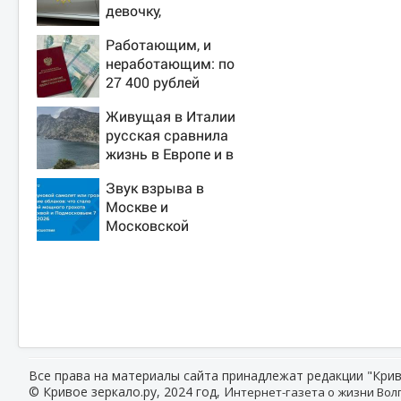
девочку,
ворвавшись в
Работающим, и
квартиру
неработающим: по
27 400 рублей
вручат пенсионерам
Живущая в Италии
в сентябре -
русская сравнила
PrimaMedia.ru
жизнь в Европе и в
Крыму
Звук взрыва в
Москве и
Московской
области 7 августа
2026 года: Причины,
источник, откуда
был громкий хлопок
Все права на материалы сайта принадлежат редакции "Крив
© Кривое зеркало.ру, 2024 год, И
нтернет-газета о жизни Волг