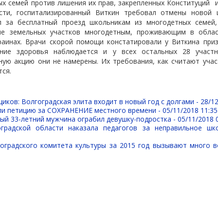
х семей против лишения их прав, закрепленных Конституций
ости, госпитализированный Виткин требовал отмены новой 
л за бесплатный проезд школьникам из многодетных семей,
ие земельных участков многодетным, проживающим в облас
раинах. Врачи скорой помощи констатировали у Виткина приз
ние здоровья наблюдается и у всех остальных 28 участн
ую акцию они не намерены. Их требования, как считают учас
ся.
иков: Волгоградская элита входит в новый год с долгами -
28/12
ли петицию за СОХРАНЕНИЕ местного времени -
05/11/2018 11:35
ый 33-летний мужчина ограбил девушку-подростка -
05/11/2018 
оградской области наказала педагогов за неправильное шк
оградского комитета культуры за 2015 год вызывают много 