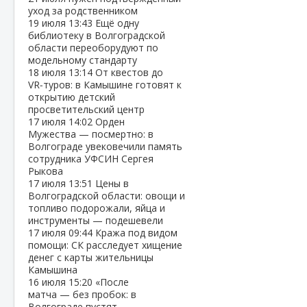
уход за родственником
19 июля
13:43
Ещё одну
библиотеку в Волгоградской
области переоборудуют по
модельному стандарту
18 июля
13:14
От квестов до
VR‑туров: в Камышине готовят к
открытию детский
просветительский центр
17 июля
14:02
Орден
Мужества — посмертно: в
Волгограде увековечили память
сотрудника УФСИН Сергея
Рыкова
17 июля
13:51
Цены в
Волгоградской области: овощи и
топливо подорожали, яйца и
инструменты — подешевели
17 июля
09:44
Кража под видом
помощи: СК расследует хищение
денег с карты жительницы
Камышина
16 июля
15:20
«После
матча — без пробок: в
Волгограде пустят