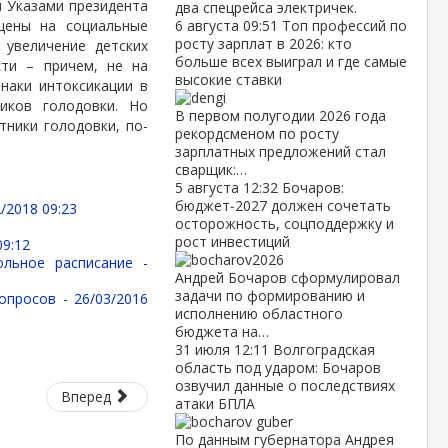
и Указами президента
два спецрейса электричек.
цены на социальные
6 августа
09:51
Топ профессий по
росту зарплат в 2026: кто
 увеличение детских
больше всех выиграл и где самые
ти – причем, не на
высокие ставки
наки интоксикации в
иков голодовки. Но
В первом полугодии 2026 года
тники голодовки, по-
рекордсменом по росту
зарплатных предложений стал
сварщик:…
5 августа
12:32
Бочаров:
бюджет‑2027 должен сочетать
/2018 09:23
осторожность, соцподдержку и
рост инвестиций
09:12
ольное расписание -
Андрей Бочаров сформулировал
задачи по формированию и
вопросов -
26/03/2016
исполнению областного
бюджета на…
31 июля
12:11
Волгоградская
область под ударом: Бочаров
озвучил данные о последствиях
Вперед
атаки БПЛА
По данным губернатора Андрея