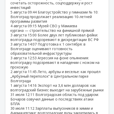
сочетать осторожность, соцподдержку и рост
инвестиций
5 августа
09:44
Благоустройство у гимназии № 10:
Волгоград продолжает реализацию 10‑летней
программы развития
4 августа
09:15
Музей СВО у Мамаева
кургана — строительство на финишной прямой
3 августа
15:00
Более двух лет публиковал фейки:
волгоградца подозревают в дискредитации ВС РФ
3 августа
14:07
Подготовка к 1 сентября: в
Волгограде оценивают готовность
образовательной инфраструктуры
3 августа
12:53
Агрессия на фоне опьянения:
волгоградку подозревают в нападении с ножом на
прохожую
2 августа
11:45
Лето, арбузы и веселье: как прошёл
„Арбузный переполох“ в Центральном парке
Волгограда
1 августа
14:16
Экспорт на 3,6 млн долларов: как
волгоградский бизнес выходит на зарубежные рынки
31 июля
12:11
Волгоградская область под ударом:
Бочаров озвучил данные о последствиях атаки
БПЛА
30 июля
11:12
Зарплаты выпускников в химии и
фармацевтике: волгоградские вузы закрепились в