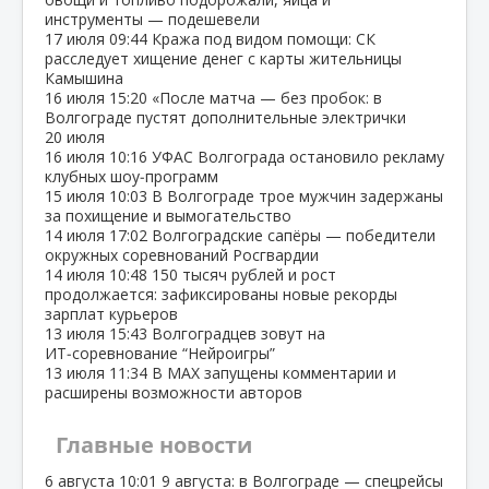
инструменты — подешевели
17 июля
09:44
Кража под видом помощи: СК
расследует хищение денег с карты жительницы
Камышина
16 июля
15:20
«После матча — без пробок: в
Волгограде пустят дополнительные электрички
20 июля
16 июля
10:16
УФАС Волгограда остановило рекламу
клубных шоу‑программ
15 июля
10:03
В Волгограде трое мужчин задержаны
за похищение и вымогательство
14 июля
17:02
Волгоградские сапёры — победители
окружных соревнований Росгвардии
14 июля
10:48
150 тысяч рублей и рост
продолжается: зафиксированы новые рекорды
зарплат курьеров
13 июля
15:43
Волгоградцев зовут на
ИТ‑соревнование “Нейроигры”
13 июля
11:34
В МАХ запущены комментарии и
расширены возможности авторов
Главные новости
6 августа
10:01
9 августа: в Волгограде — спецрейсы