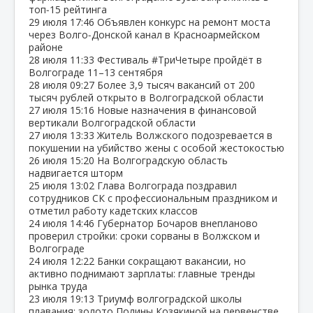
топ‑15 рейтинга
29 июля
17:46
Объявлен конкурс на ремонт моста
через Волго‑Донской канал в Красноармейском
районе
28 июля
11:33
Фестиваль #ТриЧетыре пройдёт в
Волгограде 11–13 сентября
28 июля
09:27
Более 3,9 тысяч вакансий от 200
тысяч рублей открыто в Волгоградской области
27 июля
15:16
Новые назначения в финансовой
вертикали Волгоградской области
27 июля
13:33
Житель Волжского подозревается в
покушении на убийство жены с особой жестокостью
26 июля
15:20
На Волгоградскую область
надвигается шторм
25 июля
13:02
Глава Волгограда поздравил
сотрудников СК с профессиональным праздником и
отметил работу кадетских классов
24 июля
14:46
Губернатор Бочаров внепланово
проверил стройки: сроки сорваны в Волжском и
Волгограде
24 июля
12:22
Банки сокращают вакансии, но
активно поднимают зарплаты: главные тренды
рынка труда
23 июля
19:13
Триумф волгоградской школы
плавания: золото Полины Козякиной на первенстве