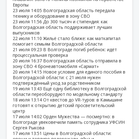
Европы
23 июля
14:05
Волгоградская область передала
технику и оборудование в зону СВО
23 июля
11:56
До 300 тысяч и стипендия: как
Волгоградская область поддерживает лучших
выпускников
22 июля
11:10
Жильё стало ближе: как маткапитал
помогает семьям Волгоградской области
21 июля
09:23
В Волгограде погиб ребёнок: идёт
процессуальная проверка
20 июля
16:37
Волгоградская область отправила в
зону СВО 4 бронеавтомобиля «Сармат»
20 июля
14:15
Новое условие для единого пособия в
Волгоградской области: с 21 июля нужен
подтверждённый уход за родственником
19 июля
13:43
Ещё одну библиотеку в Волгоградской
области переоборудуют по модельному стандарту
18 июля
13:14
От квестов до VR‑туров: в Камышине
готовят к открытию детский просветительский
центр
17 июля
14:02
Орден Мужества — посмертно: в
Волгограде увековечили память сотрудника УФСИН
Сергея Рыкова
17 июля
13:51
Цены в Волгоградской области:
овощи и топливо подорожали, яйца и