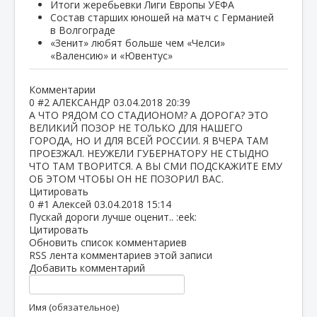
Итоги жеребьевки Лиги Европы УЕФА
Состав старших юношей на матч с Германией
в Волгограде
«Зенит» любят больше чем «Челси»
«Валенсию» и «Ювентус»
Комментарии
0
#2
АЛЕКСАНДР
03.04.2018 20:39
А ЧТО РЯДОМ СО СТАДИОНОМ? А ДОРОГА? ЭТО
ВЕЛИКИЙ ПОЗОР НЕ ТОЛЬКО ДЛЯ НАШЕГО
ГОРОДА, НО И ДЛЯ ВСЕЙ РОССИИ. Я ВЧЕРА ТАМ
ПРОЕЗЖАЛ. НЕУЖЕЛИ ГУБЕРНАТОРУ НЕ СТЫДНО
ЧТО ТАМ ТВОРИТСЯ. А ВЫ СМИ ПОДСКАЖИТЕ ЕМУ
ОБ ЭТОМ ЧТОБЫ ОН НЕ ПОЗОРИЛ ВАС.
Цитировать
0
#1
Алексей
03.04.2018 15:14
Пускай дороги лучше оценит.. :eek:
Цитировать
Обновить список комментариев
RSS лента комментариев этой записи
Добавить комментарий
Имя (обязательное)