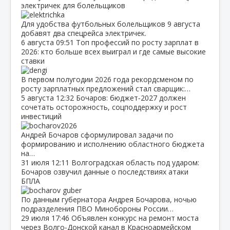
электричек для болельщиков
Для удобства футбольных болельщиков 9 августа
добавят два спецрейса электричек.
6 августа
09:51
Топ профессий по росту зарплат в
2026: кто больше всех выиграл и где самые высокие
ставки
В первом полугодии 2026 года рекордсменом по
росту зарплатных предложений стал сварщик:…
5 августа
12:32
Бочаров: бюджет‑2027 должен
сочетать осторожность, соцподдержку и рост
инвестиций
Андрей Бочаров сформулировал задачи по
формированию и исполнению областного бюджета
на…
31 июля
12:11
Волгоградская область под ударом:
Бочаров озвучил данные о последствиях атаки
БПЛА
По данным губернатора Андрея Бочарова, ночью
подразделения ПВО Минобороны России…
29 июля
17:46
Объявлен конкурс на ремонт моста
через Волго‑Донской канал в Красноармейском