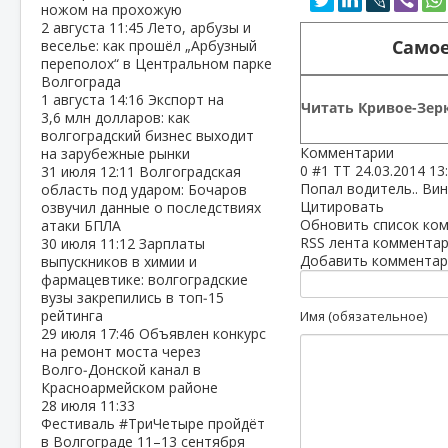
ножом на прохожую
2 августа
11:45
Лето, арбузы и
Самое
веселье: как прошёл „Арбузный
переполох“ в Центральном парке
Волгограда
1 августа
14:16
Экспорт на
Читать Кривое-Зерк
3,6 млн долларов: как
волгоградский бизнес выходит
Комментарии
на зарубежные рынки
0
#1
ТТ
24.03.2014 13
31 июля
12:11
Волгоградская
Попал водитель.. Вин
область под ударом: Бочаров
Цитировать
озвучил данные о последствиях
Обновить список ко
атаки БПЛА
RSS лента комментар
30 июля
11:12
Зарплаты
Добавить комментар
выпускников в химии и
фармацевтике: волгоградские
вузы закрепились в топ‑15
рейтинга
Имя (обязательное)
29 июля
17:46
Объявлен конкурс
на ремонт моста через
Волго‑Донской канал в
Красноармейском районе
28 июля
11:33
Фестиваль #ТриЧетыре пройдёт
в Волгограде 11–13 сентября