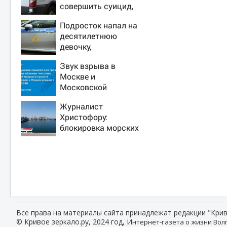
совершить суицид,
предупредив
Подросток напал на
оперативные
десятилетнюю
службы
девочку,
ворвавшись в
Звук взрыва в
квартиру
Москве и
Московской
области 7 августа
Журналист
2026 года: Причины,
Христофору:
источник, откуда
блокировка морских
был громкий хлопок
портов —
катастрофа для
Украины
Все права на материалы сайта принадлежат редакции "Крив
© Кривое зеркало.ру, 2024 год, И
нтернет-газета о жизни Волг