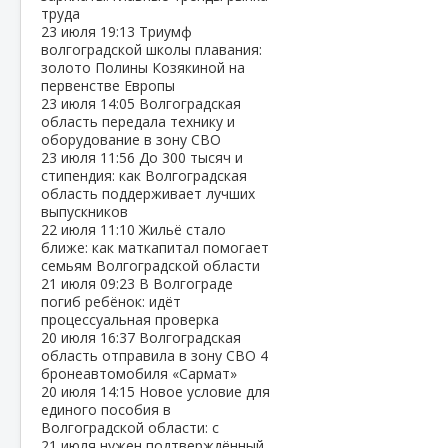
труда
23 июля
19:13
Триумф
волгоградской школы плавания:
золото Полины Козякиной на
первенстве Европы
23 июля
14:05
Волгоградская
область передала технику и
оборудование в зону СВО
23 июля
11:56
До 300 тысяч и
стипендия: как Волгоградская
область поддерживает лучших
выпускников
22 июля
11:10
Жильё стало
ближе: как маткапитал помогает
семьям Волгоградской области
21 июля
09:23
В Волгограде
погиб ребёнок: идёт
процессуальная проверка
20 июля
16:37
Волгоградская
область отправила в зону СВО 4
бронеавтомобиля «Сармат»
20 июля
14:15
Новое условие для
единого пособия в
Волгоградской области: с
21 июля нужен подтверждённый