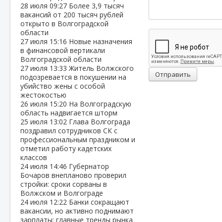
28 июля
09:27
Более 3,9 тысяч
вакансий от 200 тысяч рублей
открыто в Волгоградской
области
27 июля
15:16
Новые назначения
в финансовой вертикали
Волгоградской области
27 июля
13:33
Житель Волжского
Отправить
подозревается в покушении на
убийство жены с особой
жестокостью
26 июля
15:20
На Волгоградскую
область надвигается шторм
25 июля
13:02
Глава Волгограда
поздравил сотрудников СК с
профессиональным праздником и
отметил работу кадетских
классов
24 июля
14:46
Губернатор
Бочаров внепланово проверил
стройки: сроки сорваны в
Волжском и Волгограде
24 июля
12:22
Банки сокращают
вакансии, но активно поднимают
зарплаты: главные тренды рынка