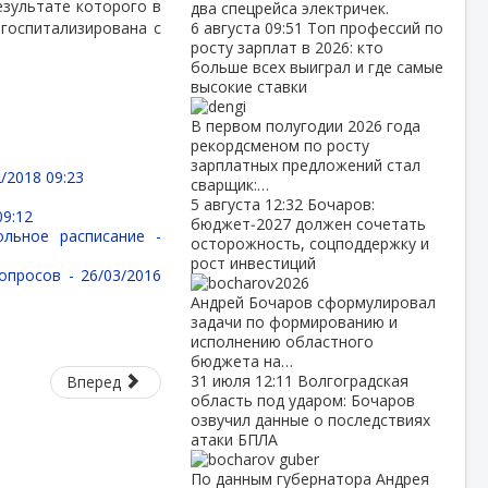
езультате которого в
два спецрейса электричек.
госпитализирована с
6 августа
09:51
Топ профессий по
росту зарплат в 2026: кто
больше всех выиграл и где самые
высокие ставки
В первом полугодии 2026 года
рекордсменом по росту
зарплатных предложений стал
/2018 09:23
сварщик:…
5 августа
12:32
Бочаров:
09:12
бюджет‑2027 должен сочетать
ольное расписание -
осторожность, соцподдержку и
рост инвестиций
вопросов -
26/03/2016
Андрей Бочаров сформулировал
задачи по формированию и
исполнению областного
бюджета на…
31 июля
12:11
Волгоградская
Вперед
область под ударом: Бочаров
озвучил данные о последствиях
атаки БПЛА
По данным губернатора Андрея