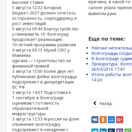
мужчина, в какой-то
высокие ставки
5 августа
12:32
Бочаров:
салоне упала приез
бюджет‑2027 должен сочетать
вывихом руки.
осторожность, соцподдержку и
рост инвестиций
5 августа
09:44
Благоустройство
у гимназии № 10: Волгоград
Еще по теме:
продолжает реализацию
10‑летней программы развития
Рейтинг неплательщ
4 августа
09:15
Музей СВО у
Волгоградцы созда
Мамаева
В Волгограде судим
кургана — строительство на
Прокуратура Волг
финишной прямой
26/03/2016 17:47
3 августа
15:00
Более двух лет
Итоги работы волг
публиковал фейки: волгоградца
14:24
подозревают в дискредитации
ВС РФ
3 августа
14:07
Подготовка к
1 сентября: в Волгограде
оценивают готовность
Назад
образовательной
инфраструктуры
3 августа
12:53
Агрессия на фоне
опьянения: волгоградку
подозревают в нападении с