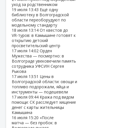
уход за родственником
19 июля
13:43
Ещё одну
библиотеку в Волгоградской
области переоборудуют по
модельному стандарту
18 июля
13:14
От квестов до
VR‑туров: в Камышине готовят к
открытию детский
просветительский центр
17 июля
14:02
Орден
Мужества — посмертно: в
Волгограде увековечили память
сотрудника УФСИН Сергея
Рыкова
17 июля
13:51
Цены в
Волгоградской области: овощи и
топливо подорожали, яйца и
инструменты — подешевели
17 июля
09:44
Кража под видом
помощи: СК расследует хищение
денег с карты жительницы
Камышина
16 июля
15:20
«После
матча — без пробок: в
Волгограде пустят