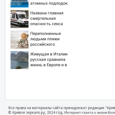
атомных подлодок
«окружает» Россию
Названа главная
и Китай: это
смертельная
инструмент первого
опасность секса
массированного
удара
Переполненные
людьми пляжи
российского
курортного города
Живущая в Италии
сняли на видео
русская сравнила
жизнь в Европе и в
Крыму
Все права на материалы сайта принадлежат редакции "Крив
© Кривое зеркало.ру, 2024 год, И
нтернет-газета о жизни Волг