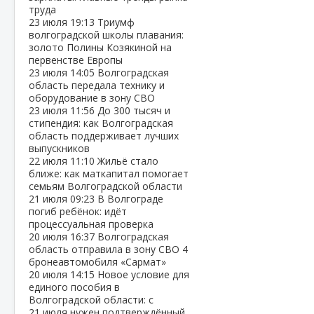
труда
23 июля
19:13
Триумф
волгоградской школы плавания:
золото Полины Козякиной на
первенстве Европы
23 июля
14:05
Волгоградская
область передала технику и
оборудование в зону СВО
23 июля
11:56
До 300 тысяч и
стипендия: как Волгоградская
область поддерживает лучших
выпускников
22 июля
11:10
Жильё стало
ближе: как маткапитал помогает
семьям Волгоградской области
21 июля
09:23
В Волгограде
погиб ребёнок: идёт
процессуальная проверка
20 июля
16:37
Волгоградская
область отправила в зону СВО 4
бронеавтомобиля «Сармат»
20 июля
14:15
Новое условие для
единого пособия в
Волгоградской области: с
21 июля нужен подтверждённый