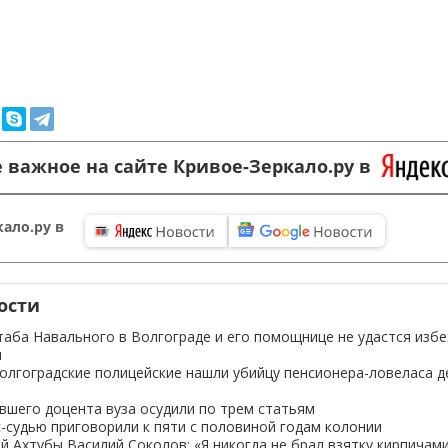
 важное на сайте Кривое-Зеркало.ру в
ало.ру в
ости
аба Навального в Волгограде и его помощнице не удастся изб
и
олгоградские полицейские нашли убийцу пенсионера-ловеласа 
вшего доцента вуза осудили по трем статьям
с-судью приговорили к пяти с половиной годам колонии
й Ахтубы Василий Соколов: «Я никогда не брал взятку кирпичами