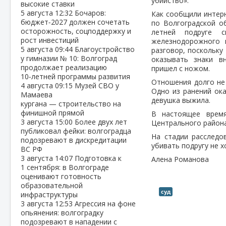
убийство».
высокие ставки
5 августа
12:32
Бочаров:
Как сообщили интерн
бюджет‑2027 должен сочетать
по Волгоградской о
осторожность, соцподдержку и
летней подруге с
рост инвестиций
железнодорожного в
5 августа
09:44
Благоустройство
разговор, поскольку
у гимназии № 10: Волгоград
оказывать знаки в
продолжает реализацию
пришел с ножом.
10‑летней программы развития
Отношения долго не 
4 августа
09:15
Музей СВО у
Одно из ранений ок
Мамаева
девушка выжила.
кургана — строительство на
финишной прямой
В настоящее время
3 августа
15:00
Более двух лет
Центрального района
публиковал фейки: волгоградца
На стадии расследо
подозревают в дискредитации
убивать подругу не х
ВС РФ
3 августа
14:07
Подготовка к
Алена Романова
1 сентября: в Волгограде
оценивают готовность
образовательной
суд
инфраструктуры
3 августа
12:53
Агрессия на фоне
опьянения: волгоградку
подозревают в нападении с