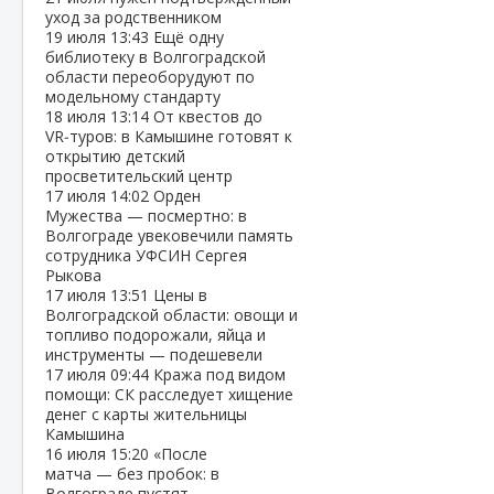
уход за родственником
19 июля
13:43
Ещё одну
библиотеку в Волгоградской
области переоборудуют по
модельному стандарту
18 июля
13:14
От квестов до
VR‑туров: в Камышине готовят к
открытию детский
просветительский центр
17 июля
14:02
Орден
Мужества — посмертно: в
Волгограде увековечили память
сотрудника УФСИН Сергея
Рыкова
17 июля
13:51
Цены в
Волгоградской области: овощи и
топливо подорожали, яйца и
инструменты — подешевели
17 июля
09:44
Кража под видом
помощи: СК расследует хищение
денег с карты жительницы
Камышина
16 июля
15:20
«После
матча — без пробок: в
Волгограде пустят