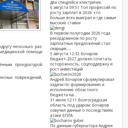
два спецрейса электричек.
6 августа
09:51
Топ профессий по
росту зарплат в 2026: кто
больше всех выиграл и где самые
высокие ставки
В первом полугодии 2026 года
рекордсменом по росту
зарплатных предложений стал
другу несколько раз.
сварщик:…
 медицинской помощи
5 августа
12:32
Бочаров:
бюджет‑2027 должен сочетать
осторожность, соцподдержку и
ённым прокуратурой
рост инвестиций
лесных повреждений,
Андрей Бочаров сформулировал
задачи по формированию и
исполнению областного
бюджета на…
31 июля
12:11
Волгоградская
область под ударом: Бочаров
озвучил данные о последствиях
атаки БПЛА
По данным губернатора Андрея