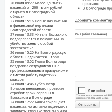
28 июля
09:27
Более 3,9 тысяч
признаю»
вакансий от 200 тысяч рублей
В Волгограде пр
открыто в Волгоградской
области
Добавить комментар
27 июля
15:16
Новые назначения
в финансовой вертикали
Волгоградской области
Имя (обязательное)
27 июля
13:33
Житель Волжского
подозревается в покушении на
убийство жены с особой
жестокостью
26 июля
15:20
На Волгоградскую
область надвигается шторм
25 июля
13:02
Глава Волгограда
поздравил сотрудников СК с
профессиональным праздником и
отметил работу кадетских
классов
24 июля
14:46
Губернатор
Бочаров внепланово проверил
стройки: сроки сорваны в
Волжском и Волгограде
24 июля
12:22
Банки сокращают
Отправить
вакансии, но активно поднимают
зарплаты: главные тренды рынка