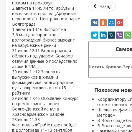
ножом на прохожую
Назад
2 августа
11:45
Лето, арбузы и
веселье: как прошёл „Арбузный
переполох“ в Центральном парке
Волгограда
1 августа
14:16
Экспорт на
3,6 млн долларов: как
волгоградский бизнес выходит
на зарубежные рынки
Самое
31 июля
12:11
Волгоградская
область под ударом: Бочаров
озвучил данные о последствиях
атаки БПЛА
Читать Кривое-Зерк
30 июля
11:12
Зарплаты
выпускников в химии и
фармацевтике: волгоградские
вузы закрепились в топ‑15
Похожие нов
рейтинга
29 июля
17:46
Объявлен конкурс
Координатору шт
на ремонт моста через
ответственност
Волго‑Донской канал в
Шерше ля фам: в
Красноармейском районе
методом
28 июля
11:33
В Волгограде бы
Фестиваль #ТриЧетыре пройдёт
В Волгограде эк
в Волгограде 11–13 сентября
Замглавы Средне