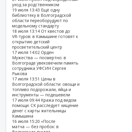
уход за родственником
19 июля
13:43
Ещё одну
библиотеку в Волгоградской
области переоборудуют по
модельному стандарту
18 июля
13:14
От квестов до
VR‑туров: в Камышине готовят к
открытию детский
просветительский центр
17 июля
14:02
Орден
Мужества — посмертно: в
Волгограде увековечили память
сотрудника УФСИН Сергея
Рыкова
17 июля
13:51
Цены в
Волгоградской области: овощи и
топливо подорожали, яйца и
инструменты — подешевели
17 июля
09:44
Кража под видом
помощи: СК расследует хищение
денег с карты жительницы
Камышина
16 июля
15:20
«После
матча — без пробок: в
Волгограде пустят