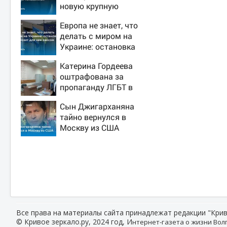
новую крупную
войну в Европе
Европа не знает, что
неизбежной
делать с миром на
Украине: остановка
боев грозит для нее
Катерина Гордеева
хаосом
оштрафована за
пропаганду ЛГБТ в
интернете - Новости
Сын Джигарханяна
на Вести.ru
тайно вернулся в
Москву из США
Все права на материалы сайта принадлежат редакции "Крив
© Кривое зеркало.ру, 2024 год, И
нтернет-газета о жизни Волг