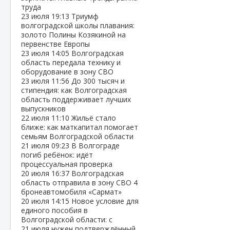
труда
23 июля
19:13
Триумф
волгоградской школы плавания:
золото Полины Козякиной на
первенстве Европы
23 июля
14:05
Волгоградская
область передала технику и
оборудование в зону СВО
23 июля
11:56
До 300 тысяч и
стипендия: как Волгоградская
область поддерживает лучших
выпускников
22 июля
11:10
Жильё стало
ближе: как маткапитал помогает
семьям Волгоградской области
21 июля
09:23
В Волгограде
погиб ребёнок: идёт
процессуальная проверка
20 июля
16:37
Волгоградская
область отправила в зону СВО 4
бронеавтомобиля «Сармат»
20 июля
14:15
Новое условие для
единого пособия в
Волгоградской области: с
21 июля нужен подтверждённый