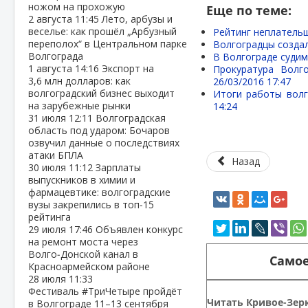
ножом на прохожую
Еще по теме:
2 августа
11:45
Лето, арбузы и
веселье: как прошёл „Арбузный
Рейтинг неплательщ
переполох“ в Центральном парке
Волгоградцы созда
Волгограда
В Волгограде судим
1 августа
14:16
Экспорт на
Прокуратура Волг
3,6 млн долларов: как
26/03/2016 17:47
волгоградский бизнес выходит
Итоги работы волг
на зарубежные рынки
14:24
31 июля
12:11
Волгоградская
область под ударом: Бочаров
озвучил данные о последствиях
атаки БПЛА
Назад
30 июля
11:12
Зарплаты
выпускников в химии и
фармацевтике: волгоградские
вузы закрепились в топ‑15
рейтинга
29 июля
17:46
Объявлен конкурс
на ремонт моста через
Волго‑Донской канал в
Самое
Красноармейском районе
28 июля
11:33
Фестиваль #ТриЧетыре пройдёт
Читать Кривое-Зерк
в Волгограде 11–13 сентября