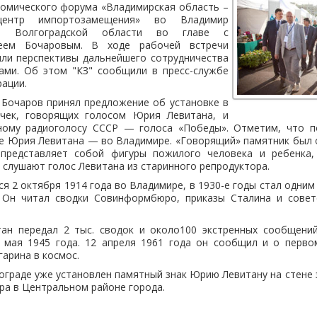
ономического форума «Владимирская область –
центр импортозамещения» во Владимир
ия Волгоградской области во главе с
реем Бочаровым. В ходе рабочей встречи
или перспективы дальнейшего сотрудничества
ами. Об этом "КЗ" сообщили в пресс-службе
ации.
 Бочаров принял предложение об установке в
очек, говорящих голосом Юрия Левитана, и
ному радиоголосу СССР — голоса «Победы». Отметим, что 
е Юрия Левитана — во Владимире. «Говорящий» памятник был 
 представляет собой фигуры пожилого человека и ребенка,
слушают голос Левитана из старинного репродуктора.
я 2 октября 1914 года во Владимире, в 1930-е годы стал одним
 Он читал сводки Совинформбюро, приказы Сталина и совет
ан передал 2 тыс. сводок и около100 экстренных сообщени
 мая 1945 года. 12 апреля 1961 года он сообщил и о перво
арина в космос.
ограде уже установлен памятный знак Юрию Левитану на стене
ра в Центральном районе города.