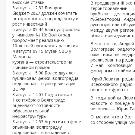
высокие ставки
В преддверии III эк
5 августа
12:32
Бочаров:
территориальный 
бюджет‑2027 должен сочетать
прибыла делегац
осторожность, соцподдержку и
губернатором Анд
рост инвестиций
руководители обсуд
5 августа
09:44
Благоустройство
между двумя регион
у гимназии № 10: Волгоград
областной администр
продолжает реализацию
В частности, Андрей
10‑летней программы развития
Волгограде радиот
4 августа
09:15
Музей СВО у
памятника легендар
Мамаева
реализован на родин
кургана — строительство на
7 мая. Композиция
финишной прямой
фонарным столбом и 
3 августа
15:00
Более двух лет
публиковал фейки: волгоградца
Юрий Левитан родилс
подозревают в дискредитации
Всесоюзного радио.
ВС РФ
новости с фронта.
3 августа
14:07
Подготовка к
В годы войны Левит
1 сентября: в Волгограде
новость о победе 9
оценивают готовность
человека — Юрия Гаг
образовательной
инфраструктуры
Отметим, что в Волг
3 августа
12:53
Агрессия на фоне
со стороны улица Ми
опьянения: волгоградку
подозревают в нападении с