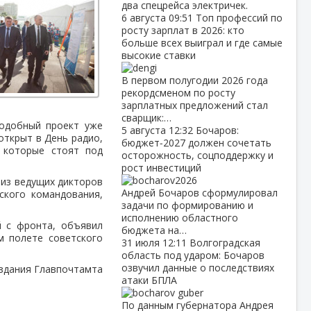
два спецрейса электричек.
6 августа
09:51
Топ профессий по
росту зарплат в 2026: кто
больше всех выиграл и где самые
высокие ставки
В первом полугодии 2026 года
рекордсменом по росту
зарплатных предложений стал
сварщик:…
подобный проект уже
5 августа
12:32
Бочаров:
открыт в День радио,
бюджет‑2027 должен сочетать
 которые стоят под
осторожность, соцподдержку и
рост инвестиций
 из ведущих дикторов
Андрей Бочаров сформулировал
ского командования,
задачи по формированию и
исполнению областного
й с фронта, объявил
бюджета на…
м полете советского
31 июля
12:11
Волгоградская
область под ударом: Бочаров
озвучил данные о последствиях
 здания Главпочтамта
атаки БПЛА
По данным губернатора Андрея