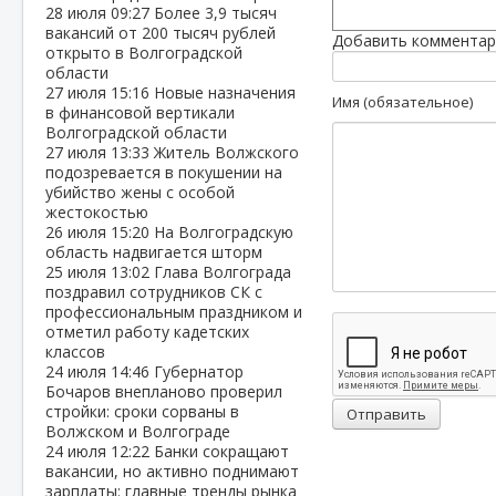
28 июля
09:27
Более 3,9 тысяч
вакансий от 200 тысяч рублей
Добавить комментар
открыто в Волгоградской
области
27 июля
15:16
Новые назначения
Имя (обязательное)
в финансовой вертикали
Волгоградской области
27 июля
13:33
Житель Волжского
подозревается в покушении на
убийство жены с особой
жестокостью
26 июля
15:20
На Волгоградскую
область надвигается шторм
25 июля
13:02
Глава Волгограда
поздравил сотрудников СК с
профессиональным праздником и
отметил работу кадетских
классов
24 июля
14:46
Губернатор
Бочаров внепланово проверил
стройки: сроки сорваны в
Отправить
Волжском и Волгограде
24 июля
12:22
Банки сокращают
вакансии, но активно поднимают
зарплаты: главные тренды рынка