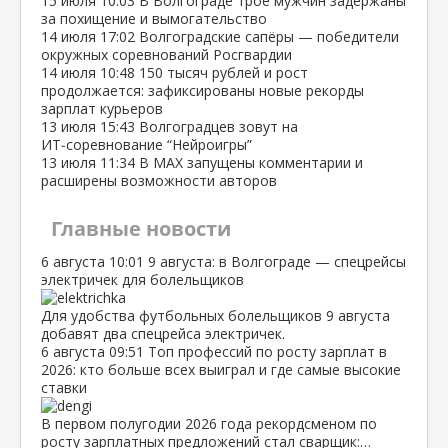
15 июля
10:03
В Волгограде трое мужчин задержаны
за похищение и вымогательство
14 июля
17:02
Волгоградские сапёры — победители
окружных соревнований Росгвардии
14 июля
10:48
150 тысяч рублей и рост
продолжается: зафиксированы новые рекорды
зарплат курьеров
13 июля
15:43
Волгоградцев зовут на
ИТ‑соревнование “Нейроигры”
13 июля
11:34
В МАХ запущены комментарии и
расширены возможности авторов
Главные новости
6 августа
10:01
9 августа: в Волгограде — спецрейсы
электричек для болельщиков
Для удобства футбольных болельщиков 9 августа
добавят два спецрейса электричек.
6 августа
09:51
Топ профессий по росту зарплат в
2026: кто больше всех выиграл и где самые высокие
ставки
В первом полугодии 2026 года рекордсменом по
росту зарплатных предложений стал сварщик:…