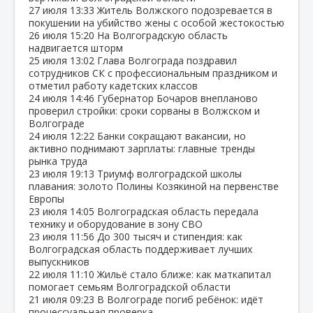
27 июля
13:33
Житель Волжского подозревается в
покушении на убийство жены с особой жестокостью
26 июля
15:20
На Волгоградскую область
надвигается шторм
25 июля
13:02
Глава Волгограда поздравил
сотрудников СК с профессиональным праздником и
отметил работу кадетских классов
24 июля
14:46
Губернатор Бочаров внепланово
проверил стройки: сроки сорваны в Волжском и
Волгограде
24 июля
12:22
Банки сокращают вакансии, но
активно поднимают зарплаты: главные тренды
рынка труда
23 июля
19:13
Триумф волгоградской школы
плавания: золото Полины Козякиной на первенстве
Европы
23 июля
14:05
Волгоградская область передала
технику и оборудование в зону СВО
23 июля
11:56
До 300 тысяч и стипендия: как
Волгоградская область поддерживает лучших
выпускников
22 июля
11:10
Жильё стало ближе: как маткапитал
помогает семьям Волгоградской области
21 июля
09:23
В Волгограде погиб ребёнок: идёт
процессуальная проверка