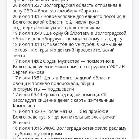
20 июля
16:37
Волгоградская область отправила в
зону СВО 4 бронеавтомобиля «Сармат»
20 июля
14:15
Новое условие для единого пособия в
Волгоградской области: с 21 июля нужен
подтверждённый уход за родственником
19 июля
13:43
Ещё одну библиотеку в Волгоградской
области переоборудуют по модельному стандарту
18 июля
13:14
От квестов до VR‑туров: в Камышине
готовят к открытию детский просветительский
центр
17 июля
14:02
Орден Мужества — посмертно: в
Волгограде увековечили память сотрудника УФСИН
Сергея Рыкова
17 июля
13:51
Цены в Волгоградской области:
овощи и топливо подорожали, яйца и
инструменты — подешевели
17 июля
09:44
Кража под видом помощи: СК
расследует хищение денег с карты жительницы
Камышина
16 июля
15:20
«После матча — без пробок: в
Волгограде пустят дополнительные электрички
20 июля
16 июля
10:16
УФАС Волгограда остановило рекламу
клубных шоу‑программ