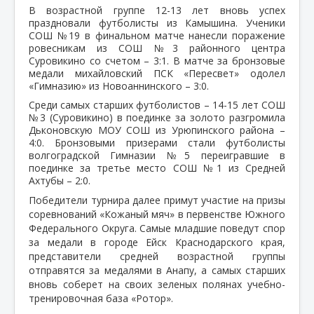
В возрастной группе 12-13 лет вновь успех
праздновали футболисты из Камышина. Ученики
СОШ №19 в финальном матче нанесли поражение
ровесникам из СОШ №3 районного центра
Суровикино со счетом – 3:1. В матче за бронзовые
медали михайловский ПСК «Пересвет» одолел
«Гимназию» из Новоаннинского – 3:0.
Среди самых старших футболистов – 14-15 лет СОШ
№3 (Суровикино) в поединке за золото разгромила
Дьконовскую МОУ СОШ из Урюпинского района –
4:0. Бронзовыми призерами стали футболисты
волгоградской Гимназии №5 переигравшие в
поединке за третье место СОШ №1 из Средней
Ахтубы – 2:0.
Победители турнира далее примут участие на призы
соревнований «Кожаный мяч» в первенстве Южного
Федерального Округа. Самые младшие поведут спор
за медали в городе Ейск Краснодарского края,
представители средней возрастной группы
отправятся за медалями в Анапу, а самых старших
вновь соберет на своих зеленых полянах учебно-
тренировочная база «Ротор».