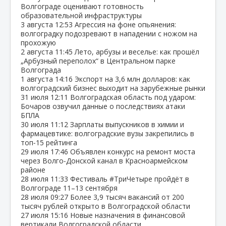
Волгограде оценивают готовность
образовательной инфраструктуры
3 августа
12:53
Агрессия на фоне опьянения:
волгоградку подозревают в нападении с ножом на
прохожую
2 августа
11:45
Лето, арбузы и веселье: как прошёл
„Арбузный переполох“ в Центральном парке
Волгограда
1 августа
14:16
Экспорт на 3,6 млн долларов: как
волгоградский бизнес выходит на зарубежные рынки
31 июля
12:11
Волгоградская область под ударом:
Бочаров озвучил данные о последствиях атаки
БПЛА
30 июля
11:12
Зарплаты выпускников в химии и
фармацевтике: волгоградские вузы закрепились в
топ‑15 рейтинга
29 июля
17:46
Объявлен конкурс на ремонт моста
через Волго‑Донской канал в Красноармейском
районе
28 июля
11:33
Фестиваль #ТриЧетыре пройдёт в
Волгограде 11–13 сентября
28 июля
09:27
Более 3,9 тысяч вакансий от 200
тысяч рублей открыто в Волгоградской области
27 июля
15:16
Новые назначения в финансовой
вертикали Волгоградской области