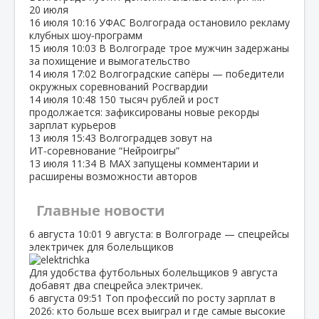
20 июля
16 июля
10:16
УФАС Волгограда остановило рекламу
клубных шоу‑программ
15 июля
10:03
В Волгограде трое мужчин задержаны
за похищение и вымогательство
14 июля
17:02
Волгоградские сапёры — победители
окружных соревнований Росгвардии
14 июля
10:48
150 тысяч рублей и рост
продолжается: зафиксированы новые рекорды
зарплат курьеров
13 июля
15:43
Волгоградцев зовут на
ИТ‑соревнование “Нейроигры”
13 июля
11:34
В МАХ запущены комментарии и
расширены возможности авторов
Главные новости
6 августа
10:01
9 августа: в Волгограде — спецрейсы
электричек для болельщиков
Для удобства футбольных болельщиков 9 августа
добавят два спецрейса электричек.
6 августа
09:51
Топ профессий по росту зарплат в
2026: кто больше всех выиграл и где самые высокие