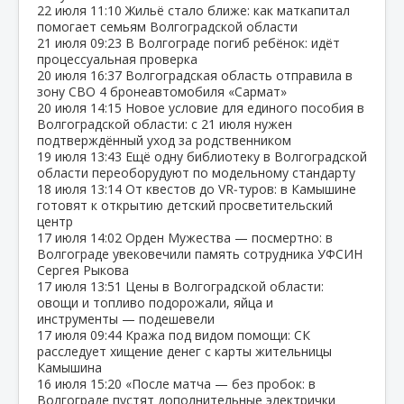
22 июля
11:10
Жильё стало ближе: как маткапитал
помогает семьям Волгоградской области
21 июля
09:23
В Волгограде погиб ребёнок: идёт
процессуальная проверка
20 июля
16:37
Волгоградская область отправила в
зону СВО 4 бронеавтомобиля «Сармат»
20 июля
14:15
Новое условие для единого пособия в
Волгоградской области: с 21 июля нужен
подтверждённый уход за родственником
19 июля
13:43
Ещё одну библиотеку в Волгоградской
области переоборудуют по модельному стандарту
18 июля
13:14
От квестов до VR‑туров: в Камышине
готовят к открытию детский просветительский
центр
17 июля
14:02
Орден Мужества — посмертно: в
Волгограде увековечили память сотрудника УФСИН
Сергея Рыкова
17 июля
13:51
Цены в Волгоградской области:
овощи и топливо подорожали, яйца и
инструменты — подешевели
17 июля
09:44
Кража под видом помощи: СК
расследует хищение денег с карты жительницы
Камышина
16 июля
15:20
«После матча — без пробок: в
Волгограде пустят дополнительные электрички