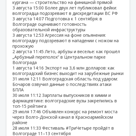
кургана — строительство на финишной прямой
3 августа
15:00
Более двух лет публиковал фейки:
волгоградца подозревают в дискредитации ВС РФ
3 августа
14:07
Подготовка к 1 сентября: в
Волгограде оценивают готовность
образовательной инфраструктуры
3 августа
12:53
Агрессия на фоне опьянения:
волгоградку подозревают в нападении с ножом на
прохожую
2 августа
11:45
Лето, арбузы и веселье: как прошёл
„Арбузный переполох“ в Центральном парке
Волгограда
1 августа
14:16
Экспорт на 3,6 млн долларов: как
волгоградский бизнес выходит на зарубежные рынки
31 июля
12:11
Волгоградская область под ударом:
Бочаров озвучил данные о последствиях атаки
БПЛА
30 июля
11:12
Зарплаты выпускников в химии и
фармацевтике: волгоградские вузы закрепились в
топ‑15 рейтинга
29 июля
17:46
Объявлен конкурс на ремонт моста
через Волго‑Донской канал в Красноармейском
районе
28 июля
11:33
Фестиваль #ТриЧетыре пройдёт в
Волгограде 11–13 сентября