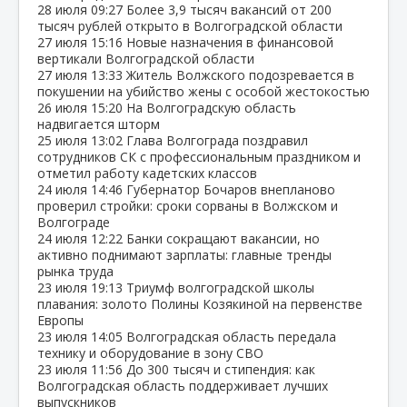
28 июля
09:27
Более 3,9 тысяч вакансий от 200
тысяч рублей открыто в Волгоградской области
27 июля
15:16
Новые назначения в финансовой
вертикали Волгоградской области
27 июля
13:33
Житель Волжского подозревается в
покушении на убийство жены с особой жестокостью
26 июля
15:20
На Волгоградскую область
надвигается шторм
25 июля
13:02
Глава Волгограда поздравил
сотрудников СК с профессиональным праздником и
отметил работу кадетских классов
24 июля
14:46
Губернатор Бочаров внепланово
проверил стройки: сроки сорваны в Волжском и
Волгограде
24 июля
12:22
Банки сокращают вакансии, но
активно поднимают зарплаты: главные тренды
рынка труда
23 июля
19:13
Триумф волгоградской школы
плавания: золото Полины Козякиной на первенстве
Европы
23 июля
14:05
Волгоградская область передала
технику и оборудование в зону СВО
23 июля
11:56
До 300 тысяч и стипендия: как
Волгоградская область поддерживает лучших
выпускников