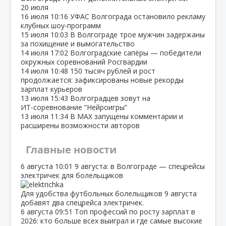
20 июля
16 июля
10:16
УФАС Волгограда остановило рекламу
клубных шоу‑программ
15 июля
10:03
В Волгограде трое мужчин задержаны
за похищение и вымогательство
14 июля
17:02
Волгоградские сапёры — победители
окружных соревнований Росгвардии
14 июля
10:48
150 тысяч рублей и рост
продолжается: зафиксированы новые рекорды
зарплат курьеров
13 июля
15:43
Волгоградцев зовут на
ИТ‑соревнование “Нейроигры”
13 июля
11:34
В МАХ запущены комментарии и
расширены возможности авторов
Главные новости
6 августа
10:01
9 августа: в Волгограде — спецрейсы
электричек для болельщиков
Для удобства футбольных болельщиков 9 августа
добавят два спецрейса электричек.
6 августа
09:51
Топ профессий по росту зарплат в
2026: кто больше всех выиграл и где самые высокие