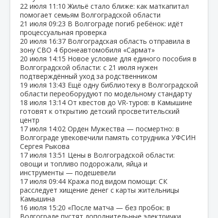
22 июля
11:10
Жильё стало ближе: как маткапитал
помогает семьям Волгоградской области
21 июля
09:23
В Волгограде погиб ребёнок: идёт
процессуальная проверка
20 июля
16:37
Волгоградская область отправила в
зону СВО 4 бронеавтомобиля «Сармат»
20 июля
14:15
Новое условие для единого пособия в
Волгоградской области: с 21 июля нужен
подтверждённый уход за родственником
19 июля
13:43
Ещё одну библиотеку в Волгоградской
области переоборудуют по модельному стандарту
18 июля
13:14
От квестов до VR‑туров: в Камышине
готовят к открытию детский просветительский
центр
17 июля
14:02
Орден Мужества — посмертно: в
Волгограде увековечили память сотрудника УФСИН
Сергея Рыкова
17 июля
13:51
Цены в Волгоградской области:
овощи и топливо подорожали, яйца и
инструменты — подешевели
17 июля
09:44
Кража под видом помощи: СК
расследует хищение денег с карты жительницы
Камышина
16 июля
15:20
«После матча — без пробок: в
Волгограде пустят дополнительные электрички