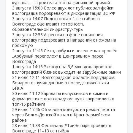
кургана — строительство на финишной прямой
3 августа
15:00
Более двух лет публиковал фейки:
волгоградца подозревают в дискредитации ВС РФ
3 августа
14:07
Подготовка к 1 сентября: в
Волгограде оценивают готовность
образовательной инфраструктуры
3 августа
12:53
Агрессия на фоне опьянения:
волгоградку подозревают в нападении с ножом на
прохожую
2 августа
11:45
Лето, арбузы и веселье: как прошёл
„Арбузный переполох“ в Центральном парке
Волгограда
1 августа
14:16
Экспорт на 3,6 млн долларов: как
волгоградский бизнес выходит на зарубежные рынки
31 июля
12:11
Волгоградская область под ударом:
Бочаров озвучил данные о последствиях атаки
БПЛА
30 июля
11:12
Зарплаты выпускников в химии и
фармацевтике: волгоградские вузы закрепились в
топ‑15 рейтинга
29 июля
17:46
Объявлен конкурс на ремонт моста
через Волго‑Донской канал в Красноармейском
районе
28 июля
11:33
Фестиваль #ТриЧетыре пройдёт в
Волгограде 11–13 сентября