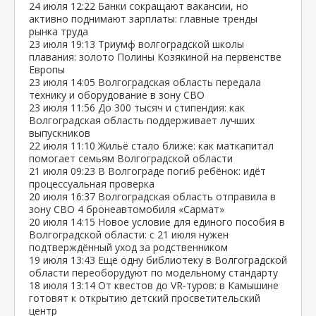
24 июля
12:22
Банки сокращают вакансии, но
активно поднимают зарплаты: главные тренды
рынка труда
23 июля
19:13
Триумф волгоградской школы
плавания: золото Полины Козякиной на первенстве
Европы
23 июля
14:05
Волгоградская область передала
технику и оборудование в зону СВО
23 июля
11:56
До 300 тысяч и стипендия: как
Волгоградская область поддерживает лучших
выпускников
22 июля
11:10
Жильё стало ближе: как маткапитал
помогает семьям Волгоградской области
21 июля
09:23
В Волгограде погиб ребёнок: идёт
процессуальная проверка
20 июля
16:37
Волгоградская область отправила в
зону СВО 4 бронеавтомобиля «Сармат»
20 июля
14:15
Новое условие для единого пособия в
Волгоградской области: с 21 июля нужен
подтверждённый уход за родственником
19 июля
13:43
Ещё одну библиотеку в Волгоградской
области переоборудуют по модельному стандарту
18 июля
13:14
От квестов до VR‑туров: в Камышине
готовят к открытию детский просветительский
центр