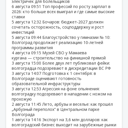
электричек для болельщиков
6 августа
09:51
Топ профессий по росту зарплат в
2026: кто больше всех выиграл и где самые высокие
ставки
5 августа
12:32
Бочаров: бюджет‑2027 должен
сочетать осторожность, соцподдержку и рост
инвестиций
5 августа
09:44
Благоустройство у гимназии № 10:
Волгоград продолжает реализацию 10‑летней
программы развития
4 августа
09:15
Музей СВО у Мамаева
кургана — строительство на финишной прямой
3 августа
15:00
Более двух лет публиковал фейки:
волгоградца подозревают в дискредитации ВС РФ
3 августа
14:07
Подготовка к 1 сентября: в
Волгограде оценивают готовность
образовательной инфраструктуры
3 августа
12:53
Агрессия на фоне опьянения:
волгоградку подозревают в нападении с ножом на
прохожую
2 августа
11:45
Лето, арбузы и веселье: как прошёл
„Арбузный переполох“ в Центральном парке
Волгограда
1 августа
14:16
Экспорт на 3,6 млн долларов: как
волгоградский бизнес выходит на зарубежные рынки