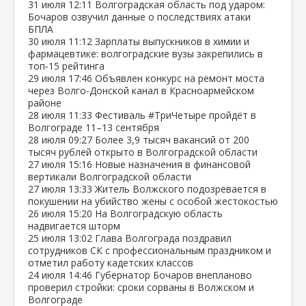
31 июля
12:11
Волгоградская область под ударом:
Бочаров озвучил данные о последствиях атаки
БПЛА
30 июля
11:12
Зарплаты выпускников в химии и
фармацевтике: волгоградские вузы закрепились в
топ‑15 рейтинга
29 июля
17:46
Объявлен конкурс на ремонт моста
через Волго‑Донской канал в Красноармейском
районе
28 июля
11:33
Фестиваль #ТриЧетыре пройдёт в
Волгограде 11–13 сентября
28 июля
09:27
Более 3,9 тысяч вакансий от 200
тысяч рублей открыто в Волгоградской области
27 июля
15:16
Новые назначения в финансовой
вертикали Волгоградской области
27 июля
13:33
Житель Волжского подозревается в
покушении на убийство жены с особой жестокостью
26 июля
15:20
На Волгоградскую область
надвигается шторм
25 июля
13:02
Глава Волгограда поздравил
сотрудников СК с профессиональным праздником и
отметил работу кадетских классов
24 июля
14:46
Губернатор Бочаров внепланово
проверил стройки: сроки сорваны в Волжском и
Волгограде