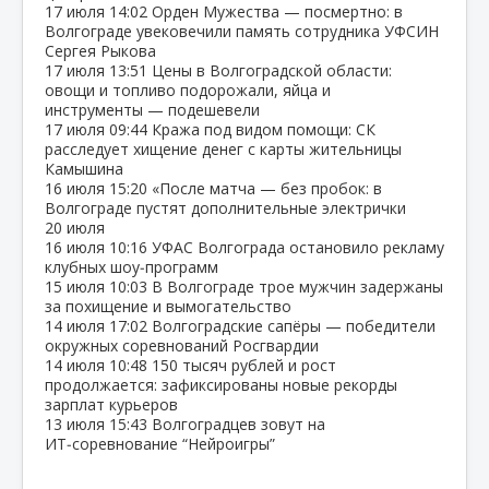
17 июля
14:02
Орден Мужества — посмертно: в
Волгограде увековечили память сотрудника УФСИН
Сергея Рыкова
17 июля
13:51
Цены в Волгоградской области:
овощи и топливо подорожали, яйца и
инструменты — подешевели
17 июля
09:44
Кража под видом помощи: СК
расследует хищение денег с карты жительницы
Камышина
16 июля
15:20
«После матча — без пробок: в
Волгограде пустят дополнительные электрички
20 июля
16 июля
10:16
УФАС Волгограда остановило рекламу
клубных шоу‑программ
15 июля
10:03
В Волгограде трое мужчин задержаны
за похищение и вымогательство
14 июля
17:02
Волгоградские сапёры — победители
окружных соревнований Росгвардии
14 июля
10:48
150 тысяч рублей и рост
продолжается: зафиксированы новые рекорды
зарплат курьеров
13 июля
15:43
Волгоградцев зовут на
ИТ‑соревнование “Нейроигры”