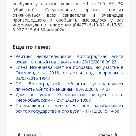
возбудил уголовное дело по ч.1 ст.105 УК РФ
(убийство).
Следственные органы просят
откликнуться всех свидетелей и очевидцев
произошедшего и сообщить имеющуюся у вас
информацию по телефонам (84477) 6-10-32, 6-17-52,
8-927-515-64-30 или «02».
Еще по теме:
Рейтинг неплательщиков: Волгоградская элита
входит в новый год с долгами -
28/12/2018 09:23
Елена Исинбаева идет на поправку, но участие в
Олимпиаде – 2016 остается под вопросом -
03/03/2016 19:43
СК Волгоградской области устанавливает
личность убитой женщины -
03/02/2016 14:27
Дом по улице Космонавтов рискует стать
«чернобыльским» -
21/12/2015 18:07
Полмиллиона в месяц. На чем зарабатывает
ректор государственного вуза? -
11/12/2015 14:56
Назад
Вперед