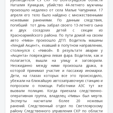
Наталия Куницкая, убийство 44-летнего мужчины
произошло недалеко от села Малые Чапурники. 17
апреля его тело было найдено с множественными
ножевыми ранениями. По данным следствия,
погибший
тот день забрал своего 13-летнего сына
и двух соседских детей с секции из
Красноармейского района. По пути домой на своем
авто «Нива» произошло ДТП. Водитель машины
«Хендай Акцент», ехавший в попутном направлении,
столкнулся с «Нивой». В результате аварии у
«Акцента» повреждена левая фара. Водители, как и
полагается, вышли на улицу и заговорили.
Неожиданно между ними произошла драка, в
которой принимал участие и пассажир иномарки.
Дети, на глазах которых все это происходило,
убежали на ближайшую автозаправочную станцию и
попросили о помощи. Работники АЗС тут же
вызвали полицию. Когда приехала следственно-
оперативная группа, владелец «Нивы» был мертв.
Эксперты насчитали более 20 ножевых
ранений.
Следственный отдел по Светлоярскому
району Следственного управления СКР по области