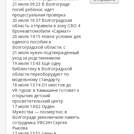
21 июля
09:23
В Волгограде
погиб ребёнок: идёт
процессуальная проверка
20 июля
16:37
Волгоградская
область отправила в зону СВО 4
бронеавтомобиля «Сармат»
20 июля
14:15
Новое условие для
единого пособия в
Волгоградской области: с
21 июля нужен подтверждённый
уход за родственником
19 июля
13:43
Ещё одну
библиотеку в Волгоградской
области переоборудуют по
модельному стандарту
18 июля
13:14
От квестов до
VR‑туров: в Камышине готовят к
открытию детский
просветительский центр
17 июля
14:02
Орден
Мужества — посмертно: в
Волгограде увековечили память
сотрудника УФСИН Сергея
Рыкова
17 июля
13:51
Цены в