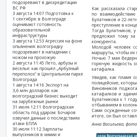
подозревают в дискредитации
ВС РФ
Как рассказала ста
3 августа
14:07
Подготовка к
по взаимодействию
1 сентября: в Волгограде
Булатников и 22-лет
оценивают готовность
преступление в конц
образовательной
Тогда Булатников, у
инфраструктуры
предложил тому за 
3 августа
12:53
Агрессия на фоне
конкурента.
опьянения: волгоградку
Молодой человек со
подозревают в нападении с
маршруты, чтобы их 
ножом на прохожую
Ночью 7 мая Ведерн
2 августа
11:45
Лето, арбузы и
горючую жидкость з
веселье: как прошёл „Арбузный
катафалка.
переполох“ в Центральном парке
Увидев, как пламя 
Волгограда
полицейские, которы
1 августа
14:16
Экспорт на
Виновников поджога
3,6 млн долларов: как
катафалков и здани
волгоградский бизнес выходит
Булатникова к 1 год
на зарубежные рынки
отбыванием в колони
31 июля
12:11
Волгоградская
Сами осужденные соч
область под ударом: Бочаров
итоге, он был оставл
озвучил данные о последствиях
атаки БПЛА
Анна Васильева, фото:
30 июля
11:12
Зарплаты
выпускников в химии и
села Волгоградская о