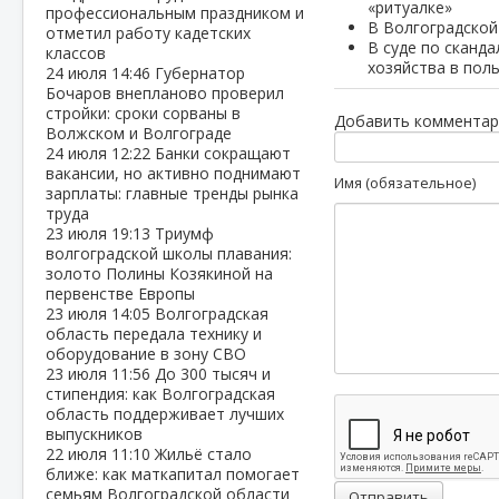
«ритуалке»
профессиональным праздником и
В Волгоградской
отметил работу кадетских
В суде по сканд
классов
хозяйства в пол
24 июля
14:46
Губернатор
Бочаров внепланово проверил
стройки: сроки сорваны в
Добавить комментар
Волжском и Волгограде
24 июля
12:22
Банки сокращают
вакансии, но активно поднимают
Имя (обязательное)
зарплаты: главные тренды рынка
труда
23 июля
19:13
Триумф
волгоградской школы плавания:
золото Полины Козякиной на
первенстве Европы
23 июля
14:05
Волгоградская
область передала технику и
оборудование в зону СВО
23 июля
11:56
До 300 тысяч и
стипендия: как Волгоградская
область поддерживает лучших
выпускников
22 июля
11:10
Жильё стало
ближе: как маткапитал помогает
семьям Волгоградской области
Отправить