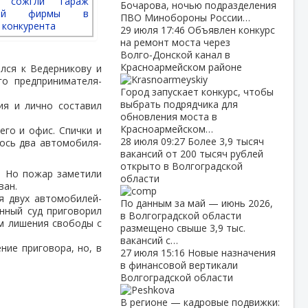
Бочарова, ночью подразделения
ПВО Минобороны России…
29 июля
17:46
Объявлен конкурс
на ремонт моста через
Волго‑Донской канал в
Красноармейском районе
ился к Ведерникову и
го предпринимателя-
Город запускает конкурс, чтобы
выбрать подрядчика для
ия и лично составил
обновления моста в
Красноармейском…
го и офис. Спички и
28 июля
09:27
Более 3,9 тысяч
ось два автомобиля-
вакансий от 200 тысяч рублей
открыто в Волгоградской
. Но пожар заметили
области
ван.
я двух автомобилей-
По данным за май — июнь 2026,
нный суд приговорил
в Волгоградской области
ам лишения свободы с
размещено свыше 3,9 тыс.
вакансий с…
ние приговора, но, в
27 июля
15:16
Новые назначения
в финансовой вертикали
Волгоградской области
В регионе — кадровые подвижки: