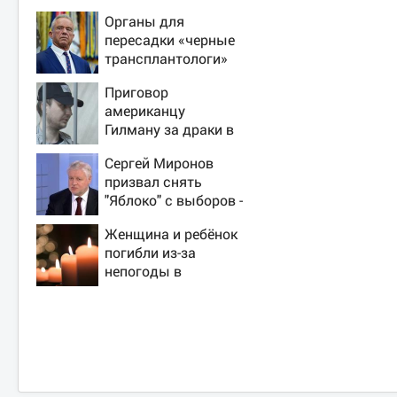
Органы для
пересадки «черные
трансплантологи»
извлекали у еще
Приговор
живых пациентов
американцу
Гилману за драки в
воронежском СИЗО
Сергей Миронов
потребовали
призвал снять
ужесточить -
"Яблоко" с выборов -
Новости на Вести.ru
Новости на Вести.ru
Женщина и ребёнок
погибли из-за
непогоды в
Смоленске