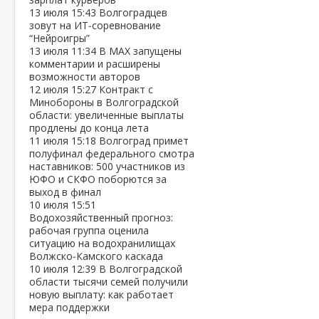
13 июля
15:43
Волгоградцев
зовут на ИТ‑соревнование
“Нейроигры”
13 июля
11:34
В МАХ запущены
комментарии и расширены
возможности авторов
12 июля
15:27
Контракт с
Минобороны в Волгоградской
области: увеличенные выплаты
продлены до конца лета
11 июля
15:18
Волгоград примет
полуфинал федерального смотра
наставников: 500 участников из
ЮФО и СКФО поборются за
выход в финал
10 июля
15:51
Водохозяйственный прогноз:
рабочая группа оценила
ситуацию на водохранилищах
Волжско‑Камского каскада
10 июля
12:39
В Волгоградской
области тысячи семей получили
новую выплату: как работает
мера поддержки