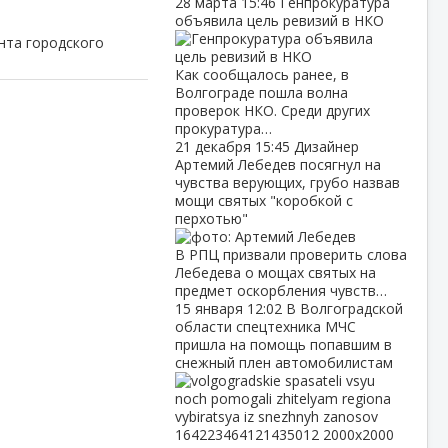
28 марта
15:46
Генпрокуратура
объявила цель ревизий в НКО
нта городского
Как сообщалось ранее, в
Волгограде пошла волна
проверок НКО. Среди других
прокуратура…
21 декабря
15:45
Дизайнер
Артемий Лебедев посягнул на
чувства верующих, грубо назвав
мощи святых "коробкой с
перхотью"
В РПЦ призвали проверить слова
Лебедева о мощах святых на
предмет оскорбления чувств…
15 января
12:02
В Волгоградской
области спецтехника МЧС
пришла на помощь попавшим в
снежный плен автомобилистам