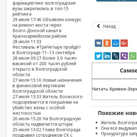
фармацевтике: волгоградские
вузы закрепились в топ‑15
рейтинга
29 июля
17:46
Объявлен конкурс
на ремонт моста через
Назад
Волго‑Донской канал в
Красноармейском районе
28 июля
11:33
Фестиваль #ТриЧетыре пройдёт
в Волгограде 11–13 сентября
28 июля
09:27
Более 3,9 тысяч
вакансий от 200 тысяч рублей
открыто в Волгоградской
Самое
области
27 июля
15:16
Новые назначения
в финансовой вертикали
Читать Кривое-Зерк
Волгоградской области
27 июля
13:33
Житель Волжского
подозревается в покушении на
убийство жены с особой
Похожие нов
жестокостью
26 июля
15:20
На Волгоградскую
Житель Волгогра
область надвигается шторм
Она все выдумал
25 июля
13:02
Глава Волгограда
Прокуратура зап
поздравил сотрудников СК с