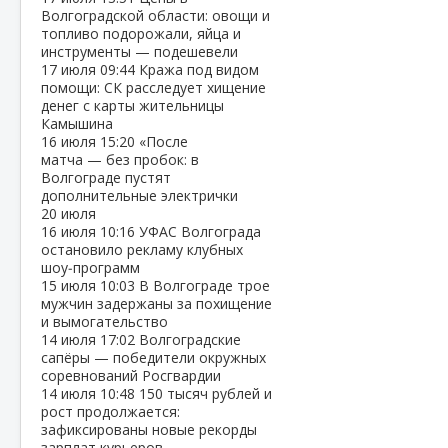
Волгоградской области: овощи и
топливо подорожали, яйца и
инструменты — подешевели
17 июля
09:44
Кража под видом
помощи: СК расследует хищение
денег с карты жительницы
Камышина
16 июля
15:20
«После
матча — без пробок: в
Волгограде пустят
дополнительные электрички
20 июля
16 июля
10:16
УФАС Волгограда
остановило рекламу клубных
шоу‑программ
15 июля
10:03
В Волгограде трое
мужчин задержаны за похищение
и вымогательство
14 июля
17:02
Волгоградские
сапёры — победители окружных
соревнований Росгвардии
14 июля
10:48
150 тысяч рублей и
рост продолжается:
зафиксированы новые рекорды
зарплат курьеров