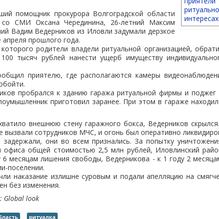
рший помощник прокурора Волгоградской области
 со СМИ Оксана Черединина, 26-летний Максим
ний Вадим Ведерников из Иловли задумали дерзкое
е апреля прошлого года.
 которого родители владели ритуальной организацией, обрат
100 тысяч рублей нанести ущерб имуществу индивидуально
общил приятелю, где располагаются камеры видеонаблюден
обойти.
иков пробрался к зданию гаража ритуальной фирмы и поджег е
лоумышленник приготовил заранее. При этом в гараже находил
охватило внешнюю стену гаражного бокса, Ведерников скрылся
е вызвали сотрудников МЧС, и огонь был оперативно ликвидиро
 задержали, они во всем признались. За попытку уничтожени
я офиса общей стоимостью 2,5 млн рублей, Иловлинский райо
у 6 месяцам лишения свободы, Ведерникова - к 1 году 2 месяц
и-поселении.
ли наказание излишне суровым и подали апелляцию на смягче
ен без изменения.
 Global look
бласть
ритуалка