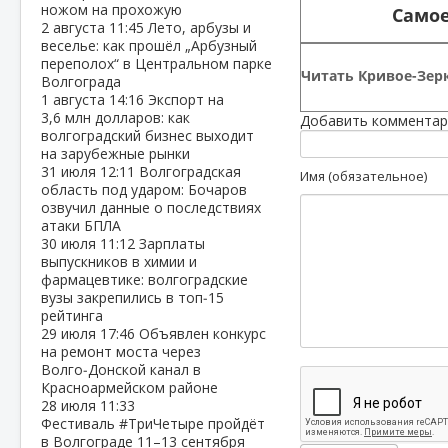
ножом на прохожую
Самое
2 августа
11:45
Лето, арбузы и
веселье: как прошёл „Арбузный
переполох“ в Центральном парке
Читать Кривое-Зерк
Волгограда
1 августа
14:16
Экспорт на
3,6 млн долларов: как
Добавить комментар
волгоградский бизнес выходит
на зарубежные рынки
31 июля
12:11
Волгоградская
Имя (обязательное)
область под ударом: Бочаров
озвучил данные о последствиях
атаки БПЛА
30 июля
11:12
Зарплаты
выпускников в химии и
фармацевтике: волгоградские
вузы закрепились в топ‑15
рейтинга
29 июля
17:46
Объявлен конкурс
на ремонт моста через
Волго‑Донской канал в
Красноармейском районе
28 июля
11:33
Фестиваль #ТриЧетыре пройдёт
в Волгограде 11–13 сентября