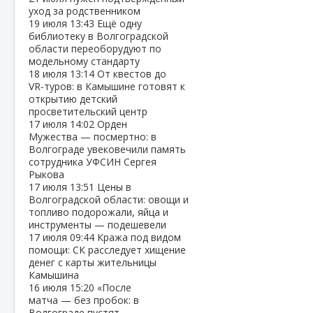
уход за родственником
19 июля
13:43
Ещё одну
библиотеку в Волгоградской
области переоборудуют по
модельному стандарту
18 июля
13:14
От квестов до
VR‑туров: в Камышине готовят к
открытию детский
просветительский центр
17 июля
14:02
Орден
Мужества — посмертно: в
Волгограде увековечили память
сотрудника УФСИН Сергея
Рыкова
17 июля
13:51
Цены в
Волгоградской области: овощи и
топливо подорожали, яйца и
инструменты — подешевели
17 июля
09:44
Кража под видом
помощи: СК расследует хищение
денег с карты жительницы
Камышина
16 июля
15:20
«После
матча — без пробок: в
Волгограде пустят