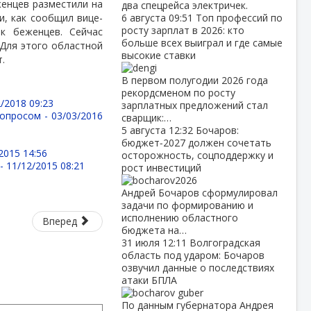
еженцев разместили на
два спецрейса электричек.
и, как сообщил вице-
6 августа
09:51
Топ профессий по
росту зарплат в 2026: кто
к беженцев. Сейчас
больше всех выиграл и где самые
Для этого областной
высокие ставки
.
В первом полугодии 2026 года
рекордсменом по росту
/2018 09:23
зарплатных предложений стал
вопросом -
03/03/2016
сварщик:…
5 августа
12:32
Бочаров:
бюджет‑2027 должен сочетать
2015 14:56
осторожность, соцподдержку и
 -
11/12/2015 08:21
рост инвестиций
Андрей Бочаров сформулировал
задачи по формированию и
исполнению областного
Вперед
бюджета на…
31 июля
12:11
Волгоградская
область под ударом: Бочаров
озвучил данные о последствиях
атаки БПЛА
По данным губернатора Андрея