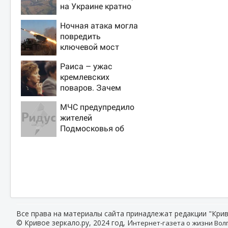
на Украине кратно
увеличилась
Ночная атака могла
точность попаданий
повредить
по объектам ВСУ
ключевой мост
через Днестр в
Раиса – ужас
Одесской области
кремлевских
поваров. Зачем
жена Горбачева
МЧС предупредило
требовала пять
жителей
видов каши каждое
Подмосковья об
утро?
угрозе атаки дронов
Все права на материалы сайта принадлежат редакции "Крив
© Кривое зеркало.ру, 2024 год, И
нтернет-газета о жизни Волг