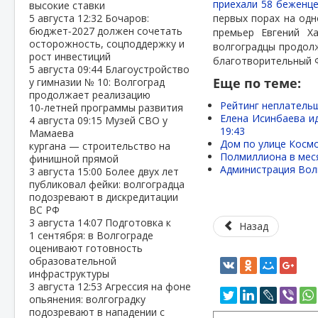
приехали 58 беженц
высокие ставки
5 августа
12:32
Бочаров:
первых порах на одн
бюджет‑2027 должен сочетать
премьер Евгений Ха
осторожность, соцподдержку и
волгоградцы продол
рост инвестиций
благотворительный Ф
5 августа
09:44
Благоустройство
Еще по теме:
у гимназии № 10: Волгоград
продолжает реализацию
Рейтинг неплательщ
10‑летней программы развития
Елена Исинбаева ид
4 августа
09:15
Музей СВО у
19:43
Мамаева
Дом по улице Космо
кургана — строительство на
Полмиллиона в меся
финишной прямой
Администрация Вол
3 августа
15:00
Более двух лет
публиковал фейки: волгоградца
подозревают в дискредитации
ВС РФ
3 августа
14:07
Подготовка к
Назад
1 сентября: в Волгограде
оценивают готовность
образовательной
инфраструктуры
3 августа
12:53
Агрессия на фоне
опьянения: волгоградку
подозревают в нападении с