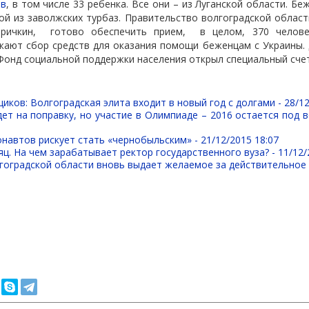
ев
, в том числе 33 ребенка. Все они – из Луганской области. Б
ой из заволжских турбаз. Правительство волгоградской област
ричкин,
готово обеспечить прием,
в целом, 370 челове
жают сбор средств для оказания помощи беженцам с Украины. 
онд социальной поддержки населения открыл специальный счет
иков: Волгоградская элита входит в новый год с долгами -
28/12
ет на поправку, но участие в Олимпиаде – 2016 остается под 
навтов рискует стать «чернобыльским» -
21/12/2015 18:07
ц. На чем зарабатывает ректор государственного вуза? -
11/12/
гоградской области вновь выдает желаемое за действительное