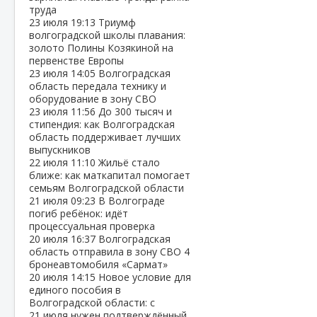
труда
23 июля
19:13
Триумф
волгоградской школы плавания:
золото Полины Козякиной на
первенстве Европы
23 июля
14:05
Волгоградская
область передала технику и
оборудование в зону СВО
23 июля
11:56
До 300 тысяч и
стипендия: как Волгоградская
область поддерживает лучших
выпускников
22 июля
11:10
Жильё стало
ближе: как маткапитал помогает
семьям Волгоградской области
21 июля
09:23
В Волгограде
погиб ребёнок: идёт
процессуальная проверка
20 июля
16:37
Волгоградская
область отправила в зону СВО 4
бронеавтомобиля «Сармат»
20 июля
14:15
Новое условие для
единого пособия в
Волгоградской области: с
21 июля нужен подтверждённый