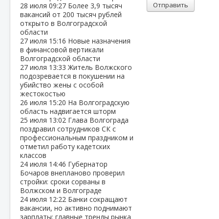
Отправить
28 июля
09:27
Более 3,9 тысяч
вакансий от 200 тысяч рублей
открыто в Волгоградской
области
27 июля
15:16
Новые назначения
в финансовой вертикали
Волгоградской области
27 июля
13:33
Житель Волжского
подозревается в покушении на
убийство жены с особой
жестокостью
26 июля
15:20
На Волгоградскую
область надвигается шторм
25 июля
13:02
Глава Волгограда
поздравил сотрудников СК с
профессиональным праздником и
отметил работу кадетских
классов
24 июля
14:46
Губернатор
Бочаров внепланово проверил
стройки: сроки сорваны в
Волжском и Волгограде
24 июля
12:22
Банки сокращают
вакансии, но активно поднимают
зарплаты: главные тренды рынка