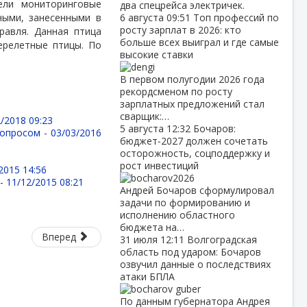
ели мониторинговые
два спецрейса электричек.
ными, занесенными в
6 августа
09:51
Топ профессий по
росту зарплат в 2026: кто
равля. Данная птица
больше всех выиграл и где самые
ерелетные птицы. По
высокие ставки
В первом полугодии 2026 года
рекордсменом по росту
зарплатных предложений стал
сварщик:…
/2018 09:23
5 августа
12:32
Бочаров:
вопросом -
03/03/2016
бюджет‑2027 должен сочетать
осторожность, соцподдержку и
рост инвестиций
2015 14:56
 -
11/12/2015 08:21
Андрей Бочаров сформулировал
задачи по формированию и
исполнению областного
бюджета на…
Вперед
31 июля
12:11
Волгоградская
область под ударом: Бочаров
озвучил данные о последствиях
атаки БПЛА
По данным губернатора Андрея