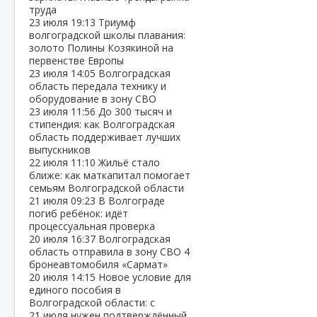
труда
23 июля
19:13
Триумф
волгоградской школы плавания:
золото Полины Козякиной на
первенстве Европы
23 июля
14:05
Волгоградская
область передала технику и
оборудование в зону СВО
23 июля
11:56
До 300 тысяч и
стипендия: как Волгоградская
область поддерживает лучших
выпускников
22 июля
11:10
Жильё стало
ближе: как маткапитал помогает
семьям Волгоградской области
21 июля
09:23
В Волгограде
погиб ребёнок: идёт
процессуальная проверка
20 июля
16:37
Волгоградская
область отправила в зону СВО 4
бронеавтомобиля «Сармат»
20 июля
14:15
Новое условие для
единого пособия в
Волгоградской области: с
21 июля нужен подтверждённый