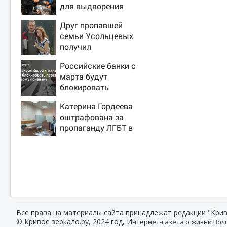
для выдворения
мигрантов
Друг пропавшей
семьи Усольцевых
получил
аудиосообщение от
Российские банки с
них
марта будут
блокировать
переводы по
Катерина Гордеева
новому признаку
оштрафована за
пропаганду ЛГБТ в
интернете - Новости
на Вести.ru
Все права на материалы сайта принадлежат редакции "Крив
© Кривое зеркало.ру, 2024 год, И
нтернет-газета о жизни Волг