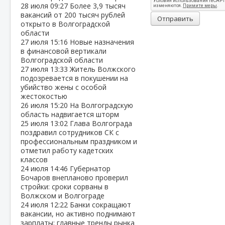
28 июля
09:27
Более 3,9 тысяч
вакансий от 200 тысяч рублей
Отправить
открыто в Волгоградской
области
27 июля
15:16
Новые назначения
в финансовой вертикали
Волгоградской области
27 июля
13:33
Житель Волжского
подозревается в покушении на
убийство жены с особой
жестокостью
26 июля
15:20
На Волгоградскую
область надвигается шторм
25 июля
13:02
Глава Волгограда
поздравил сотрудников СК с
профессиональным праздником и
отметил работу кадетских
классов
24 июля
14:46
Губернатор
Бочаров внепланово проверил
стройки: сроки сорваны в
Волжском и Волгограде
24 июля
12:22
Банки сокращают
вакансии, но активно поднимают
зарплаты: главные тренды рынка