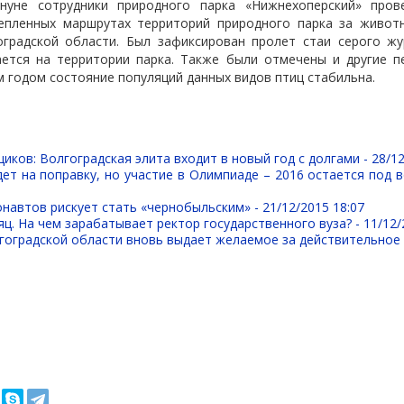
нуне сотрудники природного парка «Нижнехоперский» пров
епленных маршрутах территорий природного парка за живот
оградской области. Был зафиксирован пролет стаи серого жу
ается на территории парка. Также были отмечены и другие п
 годом состояние популяций данных видов птиц стабильна.
иков: Волгоградская элита входит в новый год с долгами -
28/12
ет на поправку, но участие в Олимпиаде – 2016 остается под 
навтов рискует стать «чернобыльским» -
21/12/2015 18:07
ц. На чем зарабатывает ректор государственного вуза? -
11/12/
гоградской области вновь выдает желаемое за действительное