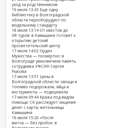
уход за родственником
19 июля
13:43
Ещё одну
библиотеку в Волгоградской
области переоборудуют по
модельному стандарту
18 июля
13:14
От квестов до
VR‑туров: в Камышине готовят к
открытию детский
просветительский центр
17 июля
14:02
Орден
Мужества — посмертно: в
Волгограде увековечили память
сотрудника УФСИН Сергея
Рыкова
17 июля
13:51
Цены в
Волгоградской области: овощи и
топливо подорожали, яйца и
инструменты — подешевели
17 июля
09:44
Кража под видом
помощи: СК расследует хищение
денег с карты жительницы
Камышина
16 июля
15:20
«После
матча — без пробок: в
Волгограде пустят