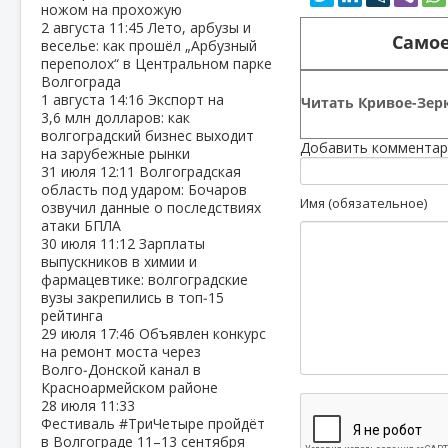
ножом на прохожую
2 августа
11:45
Лето, арбузы и
Самое
веселье: как прошёл „Арбузный
переполох“ в Центральном парке
Волгограда
1 августа
14:16
Экспорт на
Читать Кривое-Зерк
3,6 млн долларов: как
волгоградский бизнес выходит
Добавить комментар
на зарубежные рынки
31 июля
12:11
Волгоградская
область под ударом: Бочаров
Имя (обязательное)
озвучил данные о последствиях
атаки БПЛА
30 июля
11:12
Зарплаты
выпускников в химии и
фармацевтике: волгоградские
вузы закрепились в топ‑15
рейтинга
29 июля
17:46
Объявлен конкурс
на ремонт моста через
Волго‑Донской канал в
Красноармейском районе
28 июля
11:33
Фестиваль #ТриЧетыре пройдёт
в Волгограде 11–13 сентября