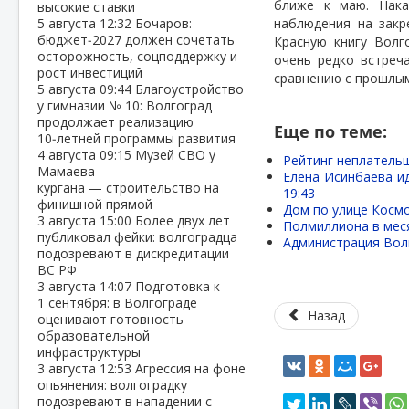
ближе к маю. Нака
высокие ставки
5 августа
12:32
Бочаров:
наблюдения на закр
бюджет‑2027 должен сочетать
Красную книгу Волг
осторожность, соцподдержку и
очень редко встреч
рост инвестиций
сравнению с прошлым
5 августа
09:44
Благоустройство
у гимназии № 10: Волгоград
продолжает реализацию
Еще по теме:
10‑летней программы развития
4 августа
09:15
Музей СВО у
Рейтинг неплательщ
Мамаева
Елена Исинбаева ид
кургана — строительство на
19:43
финишной прямой
Дом по улице Космо
3 августа
15:00
Более двух лет
Полмиллиона в меся
публиковал фейки: волгоградца
Администрация Вол
подозревают в дискредитации
ВС РФ
3 августа
14:07
Подготовка к
1 сентября: в Волгограде
Назад
оценивают готовность
образовательной
инфраструктуры
3 августа
12:53
Агрессия на фоне
опьянения: волгоградку
подозревают в нападении с