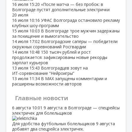
16 июля
15:20
«После матча — без пробок: в
Волгограде пустят дополнительные электрички
20 июля
16 июля
10:16
УФАС Волгограда остановило рекламу
клубных шоу‑программ
15 июля
10:03
В Волгограде трое мужчин задержаны
за похищение и вымогательство
14 июля
17:02
Волгоградские сапёры — победители
окружных соревнований Росгвардии
14 июля
10:48
150 тысяч рублей и рост
продолжается: зафиксированы новые рекорды
зарплат курьеров
13 июля
15:43
Волгоградцев зовут на
ИТ‑соревнование “Нейроигры”
13 июля
11:34
В МАХ запущены комментарии и
расширены возможности авторов
Главные новости
6 августа
10:01
9 августа: в Волгограде — спецрейсы
электричек для болельщиков
Для удобства футбольных болельщиков 9 августа
добавят два спецрейса электричек.