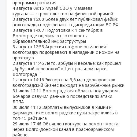
программы развития
4 августа
09:15
Музей СВО у Мамаева
кургана — строительство на финишной прямой
3 августа
15:00
Более двух лет публиковал фейки:
волгоградца подозревают в дискредитации ВС РФ
3 августа
14:07
Подготовка к 1 сентября: в
Волгограде оценивают готовность
образовательной инфраструктуры
3 августа
12:53
Агрессия на фоне опьянения:
волгоградку подозревают в нападении с ножом на
прохожую
2 августа
11:45
Лето, арбузы и веселье: как прошёл
„Арбузный переполох“ в Центральном парке
Волгограда
1 августа
14:16
Экспорт на 3,6 млн долларов: как
волгоградский бизнес выходит на зарубежные рынки
31 июля
12:11
Волгоградская область под ударом:
Бочаров озвучил данные о последствиях атаки
БПЛА
30 июля
11:12
Зарплаты выпускников в химии и
фармацевтике: волгоградские вузы закрепились в
топ‑15 рейтинга
29 июля
17:46
Объявлен конкурс на ремонт моста
через Волго‑Донской канал в Красноармейском
районе