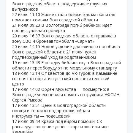
Волгоградская область поддерживает лучших
выпускников
22 июля
11:10
Жильё стало ближе: как маткапитал
помогает семьям Волгоградской области
21 июля
09:23
В Волгограде погиб ребёнок: идёт
процессуальная проверка
20 июля
16:37
Волгоградская область отправила в
зону СВО 4 бронеавтомобиля «Сармат»
20 июля
14:15
Новое условие для единого пособия в
Волгоградской области: с 21 июля нужен
подтверждённый уход за родственником
19 июля
13:43
Ещё одну библиотеку в Волгоградской
области переоборудуют по модельному стандарту
18 июля
13:14
От квестов до VR‑туров: в Камышине
готовят к открытию детский просветительский
центр
17 июля
14:02
Орден Мужества — посмертно: в
Волгограде увековечили память сотрудника УФСИН
Сергея Рыкова
17 июля
13:51
Цены в Волгоградской области:
овощи и топливо подорожали, яйца и
инструменты — подешевели
17 июля
09:44
Кража под видом помощи: СК
расследует хищение денег с карты жительницы
Камышина