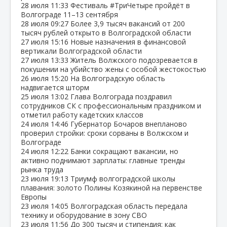
28 июля
11:33
Фестиваль #ТриЧетыре пройдёт в
Волгограде 11–13 сентября
28 июля
09:27
Более 3,9 тысяч вакансий от 200
тысяч рублей открыто в Волгоградской области
27 июля
15:16
Новые назначения в финансовой
вертикали Волгоградской области
27 июля
13:33
Житель Волжского подозревается в
покушении на убийство жены с особой жестокостью
26 июля
15:20
На Волгоградскую область
надвигается шторм
25 июля
13:02
Глава Волгограда поздравил
сотрудников СК с профессиональным праздником и
отметил работу кадетских классов
24 июля
14:46
Губернатор Бочаров внепланово
проверил стройки: сроки сорваны в Волжском и
Волгограде
24 июля
12:22
Банки сокращают вакансии, но
активно поднимают зарплаты: главные тренды
рынка труда
23 июля
19:13
Триумф волгоградской школы
плавания: золото Полины Козякиной на первенстве
Европы
23 июля
14:05
Волгоградская область передала
технику и оборудование в зону СВО
23 июля
11:56
До 300 тысяч и стипендия: как