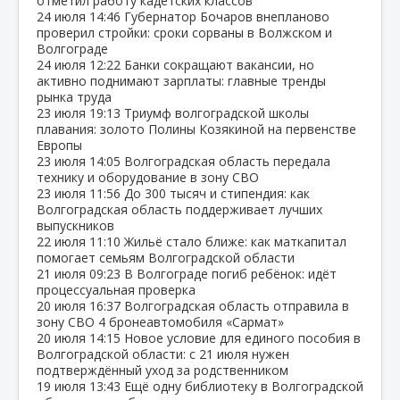
отметил работу кадетских классов
24 июля
14:46
Губернатор Бочаров внепланово
проверил стройки: сроки сорваны в Волжском и
Волгограде
24 июля
12:22
Банки сокращают вакансии, но
активно поднимают зарплаты: главные тренды
рынка труда
23 июля
19:13
Триумф волгоградской школы
плавания: золото Полины Козякиной на первенстве
Европы
23 июля
14:05
Волгоградская область передала
технику и оборудование в зону СВО
23 июля
11:56
До 300 тысяч и стипендия: как
Волгоградская область поддерживает лучших
выпускников
22 июля
11:10
Жильё стало ближе: как маткапитал
помогает семьям Волгоградской области
21 июля
09:23
В Волгограде погиб ребёнок: идёт
процессуальная проверка
20 июля
16:37
Волгоградская область отправила в
зону СВО 4 бронеавтомобиля «Сармат»
20 июля
14:15
Новое условие для единого пособия в
Волгоградской области: с 21 июля нужен
подтверждённый уход за родственником
19 июля
13:43
Ещё одну библиотеку в Волгоградской