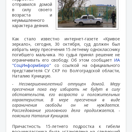
отправился домой
в силу своего
возраста и
неумышленного
характера деяния.
Как стало известно интернет-газете «Кривое
зеркало», сегодня, 30 октября, суд должен был
избрать меру пресечения 15-летнему однокласснику
погибшего мальчика. Но судья принял решение не
ограничивать его свободу. Об этом сообщает
ИА
"СоцИнформБюро"
со ссылкой на официального
представителя СУ СКР по Волгоградской области,
Наталию Куницкую.
- Несовершеннолетний отпущен домой. Меру
пресечения пока ему избирать не будут в силу
обстоятельств, его возраста и положительных
характеристик. В мере пресечения в виде
ограничения свободы он не нуждается.
Расследование уголовного дела продолжается, -
пояснила Наталия Куницкая.
Причастность 15-летнего подростка к гибели
восьмиклассника была установлена на следующий