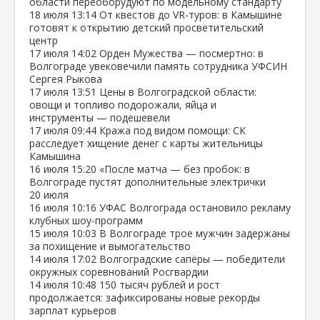
области переоборудуют по модельному стандарту
18 июля
13:14
От квестов до VR‑туров: в Камышине
готовят к открытию детский просветительский
центр
17 июля
14:02
Орден Мужества — посмертно: в
Волгограде увековечили память сотрудника УФСИН
Сергея Рыкова
17 июля
13:51
Цены в Волгоградской области:
овощи и топливо подорожали, яйца и
инструменты — подешевели
17 июля
09:44
Кража под видом помощи: СК
расследует хищение денег с карты жительницы
Камышина
16 июля
15:20
«После матча — без пробок: в
Волгограде пустят дополнительные электрички
20 июля
16 июля
10:16
УФАС Волгограда остановило рекламу
клубных шоу‑программ
15 июля
10:03
В Волгограде трое мужчин задержаны
за похищение и вымогательство
14 июля
17:02
Волгоградские сапёры — победители
окружных соревнований Росгвардии
14 июля
10:48
150 тысяч рублей и рост
продолжается: зафиксированы новые рекорды
зарплат курьеров