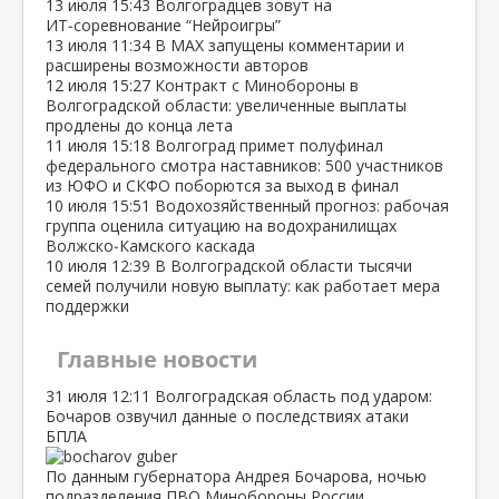
13 июля
15:43
Волгоградцев зовут на
ИТ‑соревнование “Нейроигры”
13 июля
11:34
В МАХ запущены комментарии и
расширены возможности авторов
12 июля
15:27
Контракт с Минобороны в
Волгоградской области: увеличенные выплаты
продлены до конца лета
11 июля
15:18
Волгоград примет полуфинал
федерального смотра наставников: 500 участников
из ЮФО и СКФО поборются за выход в финал
10 июля
15:51
Водохозяйственный прогноз: рабочая
группа оценила ситуацию на водохранилищах
Волжско‑Камского каскада
10 июля
12:39
В Волгоградской области тысячи
семей получили новую выплату: как работает мера
поддержки
Главные новости
31 июля
12:11
Волгоградская область под ударом:
Бочаров озвучил данные о последствиях атаки
БПЛА
По данным губернатора Андрея Бочарова, ночью
подразделения ПВО Минобороны России…