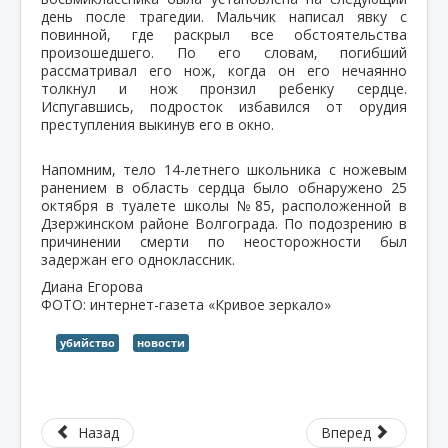
день после трагедии. Мальчик написал явку с
повинной, где раскрыл все обстоятельства
произошедшего. По его словам, погибший
рассматривал его нож, когда он его нечаянно
толкнул и нож пронзил ребенку сердце.
Испугавшись, подросток избавился от орудия
преступления выкинув его в окно.
Напомним, тело 14-летнего школьника с ножевым
ранением в область сердца было обнаружено 25
октября в туалете школы №85, расположенной в
Дзержинском районе Волгограда. По подозрению в
причинении смерти по неосторожности был
задержан его одноклассник.
Диана Егорова
ФОТО: интернет-газета «Кривое зеркало»
убийство
новости
Назад
Вперед