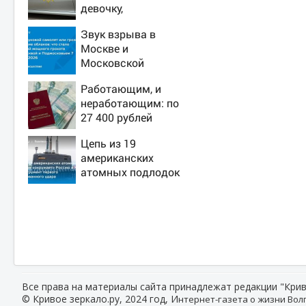
девочку,
ворвавшись в
Звук взрыва в
квартиру
Москве и
Московской
области 7 августа
Работающим, и
2026 года: Причины,
неработающим: по
источник, откуда
27 400 рублей
был громкий хлопок
вручат пенсионерам
Цепь из 19
в сентябре -
американских
PrimaMedia.ru
атомных подлодок
«окружает» Россию
и Китай: это
инструмент первого
массированного
удара
Все права на материалы сайта принадлежат редакции "Крив
© Кривое зеркало.ру, 2024 год, И
нтернет-газета о жизни Волг