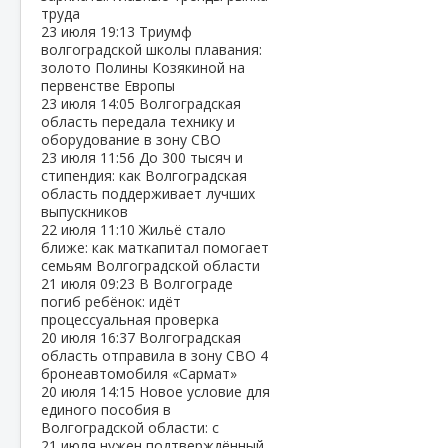
труда
23 июля
19:13
Триумф
волгоградской школы плавания:
золото Полины Козякиной на
первенстве Европы
23 июля
14:05
Волгоградская
область передала технику и
оборудование в зону СВО
23 июля
11:56
До 300 тысяч и
стипендия: как Волгоградская
область поддерживает лучших
выпускников
22 июля
11:10
Жильё стало
ближе: как маткапитал помогает
семьям Волгоградской области
21 июля
09:23
В Волгограде
погиб ребёнок: идёт
процессуальная проверка
20 июля
16:37
Волгоградская
область отправила в зону СВО 4
бронеавтомобиля «Сармат»
20 июля
14:15
Новое условие для
единого пособия в
Волгоградской области: с
21 июля нужен подтверждённый