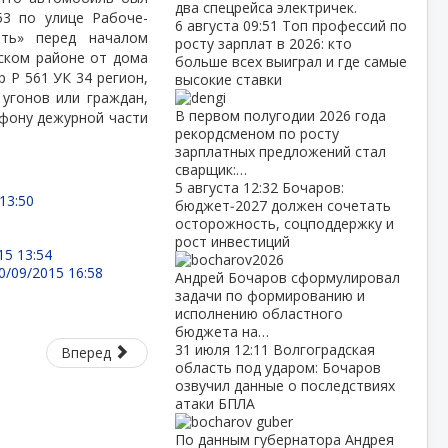
два спецрейса электричек.
3 по улице Рабоче-
6 августа
09:51
Топ профессий по
ить» перед началом
росту зарплат в 2026: кто
ьском районе от дома
больше всех выиграл и где самые
 Р 561 УК 34 регион,
высокие ставки
 угонов или граждан,
В первом полугодии 2026 года
фону дежурной части
рекордсменом по росту
зарплатных предложений стал
сварщик:…
5 августа
12:32
Бочаров:
13:50
бюджет‑2027 должен сочетать
осторожность, соцподдержку и
рост инвестиций
15 13:54
0/09/2015 16:58
Андрей Бочаров сформулировал
задачи по формированию и
исполнению областного
бюджета на…
31 июля
12:11
Волгоградская
Вперед
область под ударом: Бочаров
озвучил данные о последствиях
атаки БПЛА
По данным губернатора Андрея