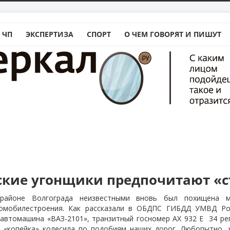
 ЧП
ЭКСПЕРТИЗА
СПОРТ
О ЧЕМ ГОВОРЯТ И ПИШУТ
ские угонщики предпочитают «
районе Волгограда неизвестными вновь был похищена м
томобилестроения. Как рассказали в ОБДПС ГИБДД УМВД Рос
 автомашина «ВАЗ-2101», транзитный госномер АХ 932 Е
34 ре
а «копейка» колесила по подобиям наших дорог. Любопытно,