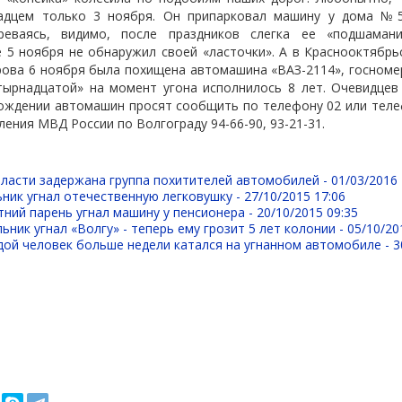
радцем только 3 ноября. Он припарковал машину у дома №5
ереваясь, видимо, после праздников слегка ее «подшаман
е 5 ноября не обнаружил своей «ласточки». А в Краснооктябр
ова 6 ноября была похищена автомашина «ВАЗ-2114», госномер
тырнадцатой» на момент угона исполнилось 8 лет. Очевидцев
ождении автомашин просят сообщить по телефону 02 или теле
ния МВД России по Волгограду 94-66-90, 93-21-31.
бласти задержана группа похитителей автомобилей -
01/03/2016 
ник угнал отечественную легковушку -
27/10/2015 17:06
тний парень угнал машину у пенсионера -
20/10/2015 09:35
ьник угнал «Волгу» - теперь ему грозит 5 лет колонии -
05/10/20
дой человек больше недели катался на угнанном автомобиле -
3