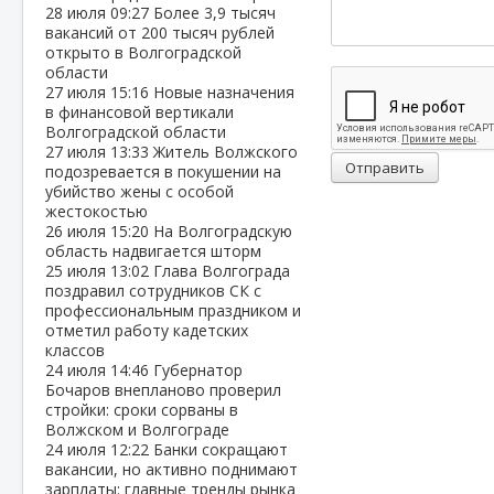
28 июля
09:27
Более 3,9 тысяч
вакансий от 200 тысяч рублей
открыто в Волгоградской
области
27 июля
15:16
Новые назначения
в финансовой вертикали
Волгоградской области
27 июля
13:33
Житель Волжского
Отправить
подозревается в покушении на
убийство жены с особой
жестокостью
26 июля
15:20
На Волгоградскую
область надвигается шторм
25 июля
13:02
Глава Волгограда
поздравил сотрудников СК с
профессиональным праздником и
отметил работу кадетских
классов
24 июля
14:46
Губернатор
Бочаров внепланово проверил
стройки: сроки сорваны в
Волжском и Волгограде
24 июля
12:22
Банки сокращают
вакансии, но активно поднимают
зарплаты: главные тренды рынка