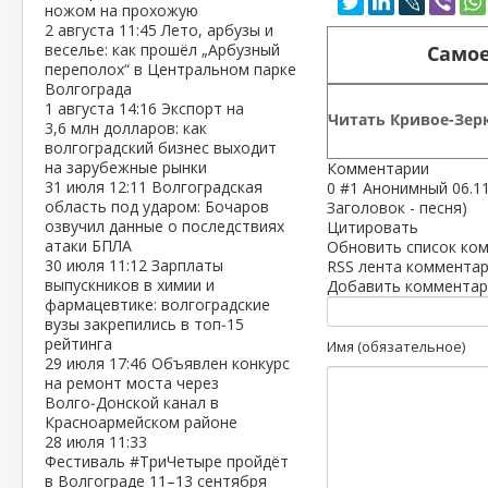
ножом на прохожую
2 августа
11:45
Лето, арбузы и
веселье: как прошёл „Арбузный
Самое
переполох“ в Центральном парке
Волгограда
1 августа
14:16
Экспорт на
Читать Кривое-Зерк
3,6 млн долларов: как
волгоградский бизнес выходит
на зарубежные рынки
Комментарии
31 июля
12:11
Волгоградская
0
#1
Анонимный
06.1
область под ударом: Бочаров
Заголовок - песня)
озвучил данные о последствиях
Цитировать
атаки БПЛА
Обновить список ко
30 июля
11:12
Зарплаты
RSS лента комментар
выпускников в химии и
Добавить комментар
фармацевтике: волгоградские
вузы закрепились в топ‑15
рейтинга
Имя (обязательное)
29 июля
17:46
Объявлен конкурс
на ремонт моста через
Волго‑Донской канал в
Красноармейском районе
28 июля
11:33
Фестиваль #ТриЧетыре пройдёт
в Волгограде 11–13 сентября