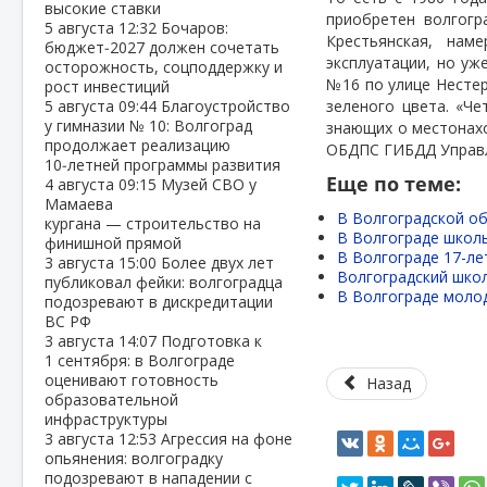
высокие ставки
приобретен волгог
5 августа
12:32
Бочаров:
Крестьянская, нам
бюджет‑2027 должен сочетать
эксплуатации, но уж
осторожность, соцподдержку и
№16 по улице Нестер
рост инвестиций
5 августа
09:44
Благоустройство
зеленого цвета. «Че
у гимназии № 10: Волгоград
знающих о местонах
продолжает реализацию
ОБДПС ГИБДД Управле
10‑летней программы развития
Еще по теме:
4 августа
09:15
Музей СВО у
Мамаева
В Волгоградской о
кургана — строительство на
В Волгограде школь
финишной прямой
В Волгограде 17-ле
3 августа
15:00
Более двух лет
Волгоградский школ
публиковал фейки: волгоградца
В Волгограде моло
подозревают в дискредитации
ВС РФ
3 августа
14:07
Подготовка к
1 сентября: в Волгограде
оценивают готовность
Назад
образовательной
инфраструктуры
3 августа
12:53
Агрессия на фоне
опьянения: волгоградку
подозревают в нападении с