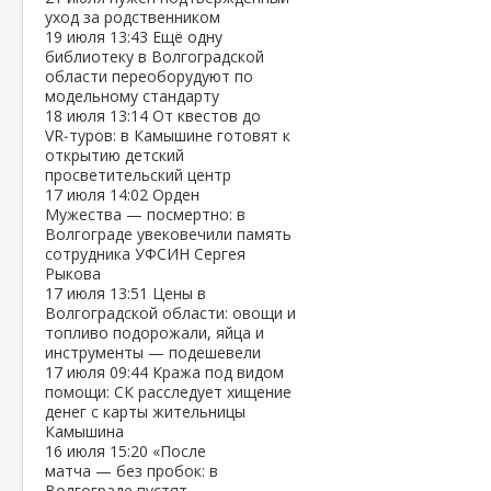
уход за родственником
19 июля
13:43
Ещё одну
библиотеку в Волгоградской
области переоборудуют по
модельному стандарту
18 июля
13:14
От квестов до
VR‑туров: в Камышине готовят к
открытию детский
просветительский центр
17 июля
14:02
Орден
Мужества — посмертно: в
Волгограде увековечили память
сотрудника УФСИН Сергея
Рыкова
17 июля
13:51
Цены в
Волгоградской области: овощи и
топливо подорожали, яйца и
инструменты — подешевели
17 июля
09:44
Кража под видом
помощи: СК расследует хищение
денег с карты жительницы
Камышина
16 июля
15:20
«После
матча — без пробок: в
Волгограде пустят