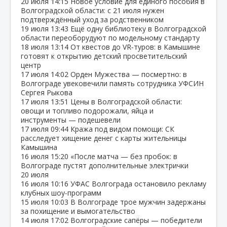
20 июля
14:15
Новое условие для единого пособия в
Волгоградской области: с 21 июля нужен
подтверждённый уход за родственником
19 июля
13:43
Ещё одну библиотеку в Волгоградской
области переоборудуют по модельному стандарту
18 июля
13:14
От квестов до VR‑туров: в Камышине
готовят к открытию детский просветительский
центр
17 июля
14:02
Орден Мужества — посмертно: в
Волгограде увековечили память сотрудника УФСИН
Сергея Рыкова
17 июля
13:51
Цены в Волгоградской области:
овощи и топливо подорожали, яйца и
инструменты — подешевели
17 июля
09:44
Кража под видом помощи: СК
расследует хищение денег с карты жительницы
Камышина
16 июля
15:20
«После матча — без пробок: в
Волгограде пустят дополнительные электрички
20 июля
16 июля
10:16
УФАС Волгограда остановило рекламу
клубных шоу‑программ
15 июля
10:03
В Волгограде трое мужчин задержаны
за похищение и вымогательство
14 июля
17:02
Волгоградские сапёры — победители