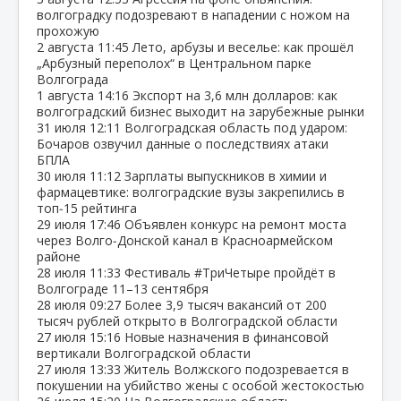
волгоградку подозревают в нападении с ножом на
прохожую
2 августа
11:45
Лето, арбузы и веселье: как прошёл
„Арбузный переполох“ в Центральном парке
Волгограда
1 августа
14:16
Экспорт на 3,6 млн долларов: как
волгоградский бизнес выходит на зарубежные рынки
31 июля
12:11
Волгоградская область под ударом:
Бочаров озвучил данные о последствиях атаки
БПЛА
30 июля
11:12
Зарплаты выпускников в химии и
фармацевтике: волгоградские вузы закрепились в
топ‑15 рейтинга
29 июля
17:46
Объявлен конкурс на ремонт моста
через Волго‑Донской канал в Красноармейском
районе
28 июля
11:33
Фестиваль #ТриЧетыре пройдёт в
Волгограде 11–13 сентября
28 июля
09:27
Более 3,9 тысяч вакансий от 200
тысяч рублей открыто в Волгоградской области
27 июля
15:16
Новые назначения в финансовой
вертикали Волгоградской области
27 июля
13:33
Житель Волжского подозревается в
покушении на убийство жены с особой жестокостью