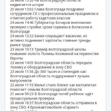
26 июля
15:20
На Волгоградскую область
надвигается шторм
25 июля
13:02
Глава Волгограда поздравил
сотрудников СК с профессиональным праздником и
отметил работу кадетских классов
24 июля
14:46
Губернатор Бочаров внепланово
проверил стройки: сроки сорваны в Волжском и
Волгограде
24 июля
12:22
Банки сокращают вакансии, но
активно поднимают зарплаты: главные тренды
рынка труда
23 июля
19:13
Триумф волгоградской школы
плавания: золото Полины Козякиной на первенстве
Европы
23 июля
14:05
Волгоградская область передала
технику и оборудование в зону СВО
23 июля
11:56
До 300 тысяч и стипендия: как
Волгоградская область поддерживает лучших
выпускников
22 июля
11:10
Жильё стало ближе: как маткапитал
помогает семьям Волгоградской области
21 июля
09:23
В Волгограде погиб ребёнок: идёт
процессуальная проверка
20 июля
16:37
Волгоградская область отправила в
зону СВО 4 бронеавтомобиля «Сармат»