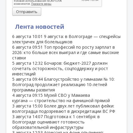
Отправить
Лента новостей
6 августа
10:01
9 августа: в Волгограде — спецрейсы
электричек для болельщиков
6 августа
09:51
Топ профессий по росту зарплат в
2026: кто больше всех выиграл и где самые высокие
ставки
5 августа
12:32
Бочаров: бюджет‑2027 должен
сочетать осторожность, соцподдержку и рост
инвестиций
5 августа
09:44
Благоустройство у гимназии № 10:
Волгоград продолжает реализацию 10‑летней
программы развития
4 августа
09:15
Музей СВО у Мамаева
кургана — строительство на финишной прямой
3 августа
15:00
Более двух лет публиковал фейки:
волгоградца подозревают в дискредитации ВС РФ
3 августа
14:07
Подготовка к 1 сентября: в
Волгограде оценивают готовность
образовательной инфраструктуры
3 августа
12:53
Агрессия на фоне опьянения: