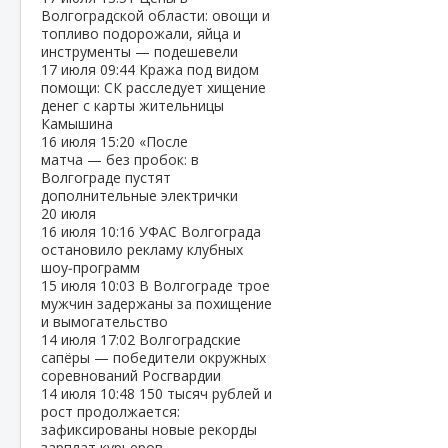
Волгоградской области: овощи и
топливо подорожали, яйца и
инструменты — подешевели
17 июля
09:44
Кража под видом
помощи: СК расследует хищение
денег с карты жительницы
Камышина
16 июля
15:20
«После
матча — без пробок: в
Волгограде пустят
дополнительные электрички
20 июля
16 июля
10:16
УФАС Волгограда
остановило рекламу клубных
шоу‑программ
15 июля
10:03
В Волгограде трое
мужчин задержаны за похищение
и вымогательство
14 июля
17:02
Волгоградские
сапёры — победители окружных
соревнований Росгвардии
14 июля
10:48
150 тысяч рублей и
рост продолжается:
зафиксированы новые рекорды
зарплат курьеров