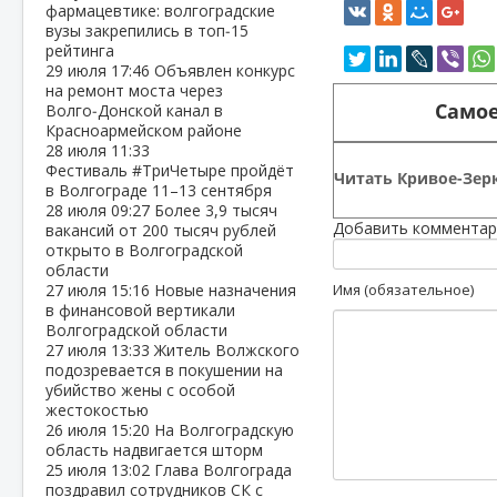
фармацевтике: волгоградские
вузы закрепились в топ‑15
рейтинга
29 июля
17:46
Объявлен конкурс
на ремонт моста через
Самое
Волго‑Донской канал в
Красноармейском районе
28 июля
11:33
Фестиваль #ТриЧетыре пройдёт
Читать Кривое-Зерк
в Волгограде 11–13 сентября
28 июля
09:27
Более 3,9 тысяч
Добавить комментар
вакансий от 200 тысяч рублей
открыто в Волгоградской
области
27 июля
15:16
Новые назначения
Имя (обязательное)
в финансовой вертикали
Волгоградской области
27 июля
13:33
Житель Волжского
подозревается в покушении на
убийство жены с особой
жестокостью
26 июля
15:20
На Волгоградскую
область надвигается шторм
25 июля
13:02
Глава Волгограда
поздравил сотрудников СК с