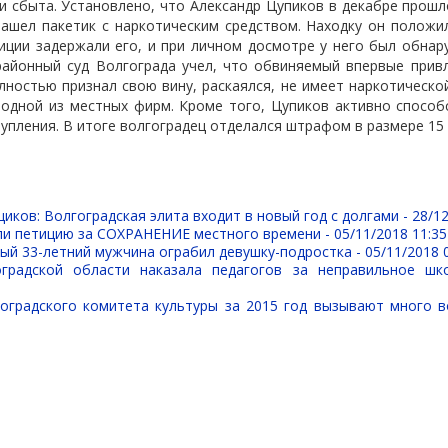
и сбыта. Установлено, что Александр Цупиков в декабре прошл
ашел пакетик с наркотическим средством. Находку он положи
иции задержали его, и при личном досмотре у него был обнар
районный суд Волгограда учел, что обвиняемый впервые привл
лностью признал свою вину, раскаялся, не имеет наркотическо
 одной из местных фирм. Кроме того, Цупиков активно способ
упления. В итоге волгоградец отделался штрафом в размере 15 
иков: Волгоградская элита входит в новый год с долгами -
28/12
ли петицию за СОХРАНЕНИЕ местного времени -
05/11/2018 11:35
ый 33-летний мужчина ограбил девушку-подростка -
05/11/2018 
оградской области наказала педагогов за неправильное шк
оградского комитета культуры за 2015 год вызывают много 