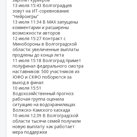
13 июля
15:43
Волгоградцев
зовут на ИТ‑соревнование
“Нейроигры”
13 июля
11:34
В МАХ запущены
комментарии и расширены
возможности авторов
12 июля
15:27
Контракт с
Минобороны в Волгоградской
области: увеличенные выплаты
продлены до конца лета
11 июля
15:18
Волгоград примет
полуфинал федерального смотра
наставников: 500 участников из
ЮФО и СКФО поборются за
выход в финал
10 июля
15:51
Водохозяйственный прогноз:
рабочая группа оценила
ситуацию на водохранилищах
Волжско‑Камского каскада
10 июля
12:39
В Волгоградской
области тысячи семей получили
новую выплату: как работает
мера поддержки