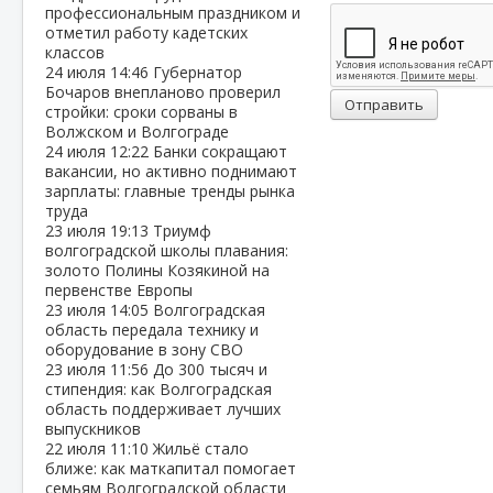
профессиональным праздником и
отметил работу кадетских
классов
24 июля
14:46
Губернатор
Бочаров внепланово проверил
Отправить
стройки: сроки сорваны в
Волжском и Волгограде
24 июля
12:22
Банки сокращают
вакансии, но активно поднимают
зарплаты: главные тренды рынка
труда
23 июля
19:13
Триумф
волгоградской школы плавания:
золото Полины Козякиной на
первенстве Европы
23 июля
14:05
Волгоградская
область передала технику и
оборудование в зону СВО
23 июля
11:56
До 300 тысяч и
стипендия: как Волгоградская
область поддерживает лучших
выпускников
22 июля
11:10
Жильё стало
ближе: как маткапитал помогает
семьям Волгоградской области