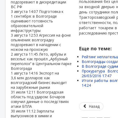
пользования без цел
подозревают в дискредитации
ВС РФ
за входной дверью н
3 августа
14:07
Подготовка к
день сотрудники пол
1 сентября: в Волгограде
Тракторозаводский 
оценивают готовность
ответственности, по
образовательной
работает токарем в
инфраструктуры
расследованию прест
3 августа
12:53
Агрессия на фоне
опьянения: волгоградку
подозревают в нападении с
Еще по теме:
ножом на прохожую
2 августа
11:45
Лето, арбузы и
Рейтинг неплательщ
веселье: как прошёл „Арбузный
Волгоградцы созда
переполох“ в Центральном парке
В Волгограде судим
Волгограда
Прокуратура Волг
1 августа
14:16
Экспорт на
26/03/2016 17:47
3,6 млн долларов: как
Итоги работы волг
волгоградский бизнес выходит
14:24
на зарубежные рынки
31 июля
12:11
Волгоградская
область под ударом: Бочаров
озвучил данные о последствиях
атаки БПЛА
Назад
30 июля
11:12
Зарплаты
выпускников в химии и