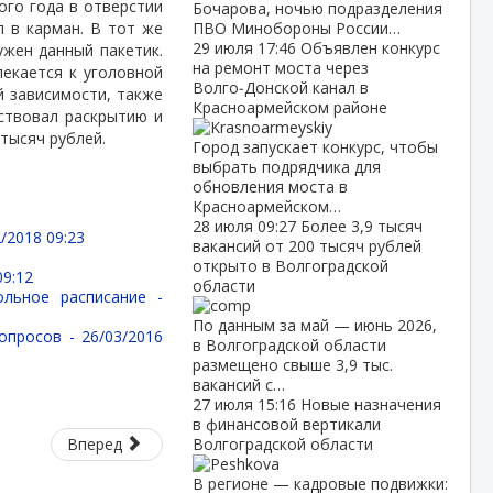
ого года в отверстии
Бочарова, ночью подразделения
л в карман. В тот же
ПВО Минобороны России…
29 июля
17:46
Объявлен конкурс
ужен данный пакетик.
на ремонт моста через
екается к уголовной
Волго‑Донской канал в
й зависимости, также
Красноармейском районе
ствовал раскрытию и
тысяч рублей.
Город запускает конкурс, чтобы
выбрать подрядчика для
обновления моста в
Красноармейском…
28 июля
09:27
Более 3,9 тысяч
/2018 09:23
вакансий от 200 тысяч рублей
открыто в Волгоградской
09:12
области
ольное расписание -
По данным за май — июнь 2026,
вопросов -
26/03/2016
в Волгоградской области
размещено свыше 3,9 тыс.
вакансий с…
27 июля
15:16
Новые назначения
в финансовой вертикали
Вперед
Волгоградской области
В регионе — кадровые подвижки: