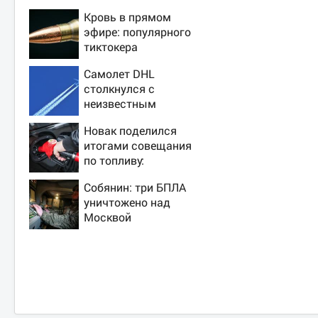
Кровь в прямом
эфире: популярного
тиктокера
застрелили у
Самолет DHL
ресторана
столкнулся с
неизвестным
объектом над
Новак поделился
Лейпцигом -
итогами совещания
Новости на Вести.ru
по топливу:
последние новости
Собянин: три БПЛА
о ситуации с
уничтожено над
бензином
Москвой