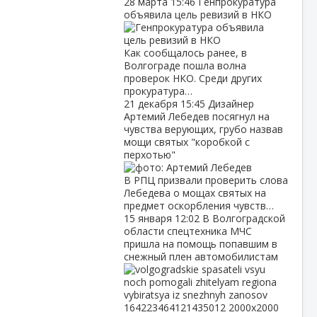
28 марта
15:46
Генпрокуратура
объявила цель ревизий в НКО
Как сообщалось ранее, в
Волгограде пошла волна
проверок НКО. Среди других
прокуратура…
21 декабря
15:45
Дизайнер
Артемий Лебедев посягнул на
чувства верующих, грубо назвав
мощи святых "коробкой с
перхотью"
В РПЦ призвали проверить слова
Лебедева о мощах святых на
предмет оскорбления чувств…
15 января
12:02
В Волгоградской
области спецтехника МЧС
пришла на помощь попавшим в
снежный плен автомобилистам