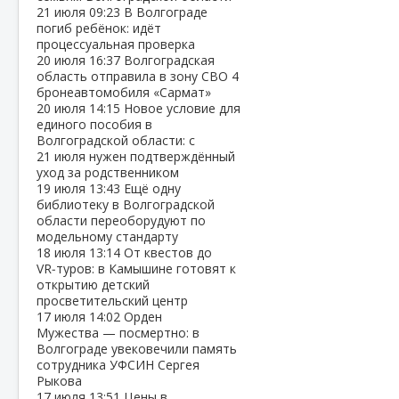
21 июля
09:23
В Волгограде
погиб ребёнок: идёт
процессуальная проверка
20 июля
16:37
Волгоградская
область отправила в зону СВО 4
бронеавтомобиля «Сармат»
20 июля
14:15
Новое условие для
единого пособия в
Волгоградской области: с
21 июля нужен подтверждённый
уход за родственником
19 июля
13:43
Ещё одну
библиотеку в Волгоградской
области переоборудуют по
модельному стандарту
18 июля
13:14
От квестов до
VR‑туров: в Камышине готовят к
открытию детский
просветительский центр
17 июля
14:02
Орден
Мужества — посмертно: в
Волгограде увековечили память
сотрудника УФСИН Сергея
Рыкова
17 июля
13:51
Цены в