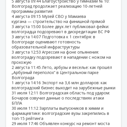
5 августа
09:44
Благоустройство у гимназии № 10:
Волгоград продолжает реализацию 10‑летней
программы развития
4 августа
09:15
Музей СВО у Мамаева
кургана — строительство на финишной прямой
3 августа
15:00
Более двух лет публиковал фейки:
волгоградца подозревают в дискредитации ВС РФ
3 августа
14:07
Подготовка к 1 сентября: в
Волгограде оценивают готовность
образовательной инфраструктуры
3 августа
12:53
Агрессия на фоне опьянения:
волгоградку подозревают в нападении с ножом на
прохожую
2 августа
11:45
Лето, арбузы и веселье: как прошёл
„Арбузный переполох“ в Центральном парке
Волгограда
1 августа
14:16
Экспорт на 3,6 млн долларов: как
волгоградский бизнес выходит на зарубежные рынки
31 июля
12:11
Волгоградская область под ударом:
Бочаров озвучил данные о последствиях атаки
БПЛА
30 июля
11:12
Зарплаты выпускников в химии и
фармацевтике: волгоградские вузы закрепились в
топ‑15 рейтинга
29 июля
17:46
Объявлен конкурс на ремонт моста