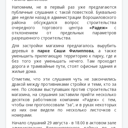
Напомним, не в первый раз уже предлагаются
публичные слушания с такой повесткой. Буквально
две недели назад в администрации Ворошиловского
района обсуждался вопрос строительства
очередного торгового центра
«Радеж»
с
отклонением от предельных параметров
разрешенного строительства.
Для застройки магазина предлагалось вырубить
деревья в
парке Саши Филиппова
, а также
уменьшить прилегающую территорию к парку, где и
без того уже уменьшать нечего. Там проходит
дорога и трамвайные пути, стоят офисные здания и
жилые дома.
Отметим, что эти слушания чуть не закончились
дракой между противниками стройки и теми, кто за
нее. По словам выступавших против строительства
магазина, на слушания заставили прийти несколько
десятков работников компании «Радеж» с тем,
чтобы они проголосовали "за", и в руках некоторых
из них они видели по несколько листочков с
номерами.
Начало слушаний 29 августа - в 18.00 в актовом зале
администрации Ворошиловского района по ул.