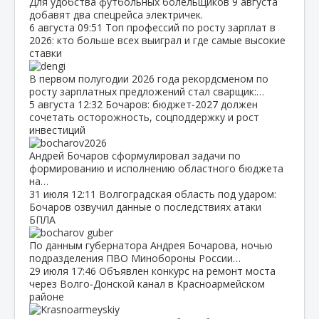
Для удобства футбольных болельщиков 9 августа
добавят два спецрейса электричек.
6 августа
09:51
Топ профессий по росту зарплат в
2026: кто больше всех выиграл и где самые высокие
ставки
В первом полугодии 2026 года рекордсменом по
росту зарплатных предложений стал сварщик:…
5 августа
12:32
Бочаров: бюджет‑2027 должен
сочетать осторожность, соцподдержку и рост
инвестиций
Андрей Бочаров сформулировал задачи по
формированию и исполнению областного бюджета
на…
31 июля
12:11
Волгоградская область под ударом:
Бочаров озвучил данные о последствиях атаки
БПЛА
По данным губернатора Андрея Бочарова, ночью
подразделения ПВО Минобороны России…
29 июля
17:46
Объявлен конкурс на ремонт моста
через Волго‑Донской канал в Красноармейском
районе