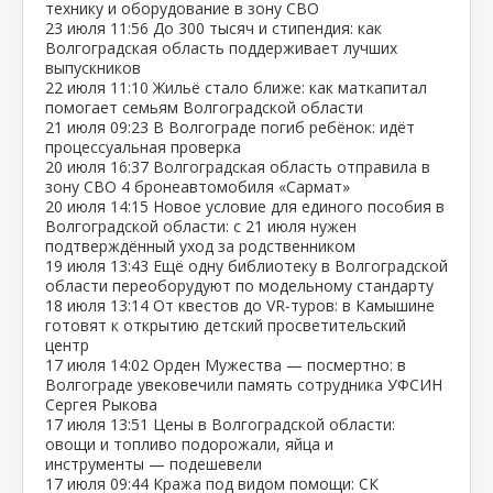
технику и оборудование в зону СВО
23 июля
11:56
До 300 тысяч и стипендия: как
Волгоградская область поддерживает лучших
выпускников
22 июля
11:10
Жильё стало ближе: как маткапитал
помогает семьям Волгоградской области
21 июля
09:23
В Волгограде погиб ребёнок: идёт
процессуальная проверка
20 июля
16:37
Волгоградская область отправила в
зону СВО 4 бронеавтомобиля «Сармат»
20 июля
14:15
Новое условие для единого пособия в
Волгоградской области: с 21 июля нужен
подтверждённый уход за родственником
19 июля
13:43
Ещё одну библиотеку в Волгоградской
области переоборудуют по модельному стандарту
18 июля
13:14
От квестов до VR‑туров: в Камышине
готовят к открытию детский просветительский
центр
17 июля
14:02
Орден Мужества — посмертно: в
Волгограде увековечили память сотрудника УФСИН
Сергея Рыкова
17 июля
13:51
Цены в Волгоградской области:
овощи и топливо подорожали, яйца и
инструменты — подешевели
17 июля
09:44
Кража под видом помощи: СК