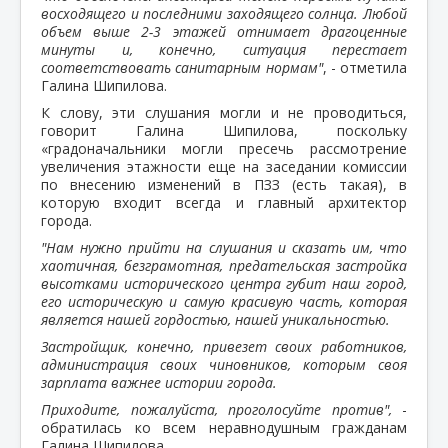
восходящего и последними заходящего солнца. Любой
объем выше 2-3 этажей отнимает драгоценные
минуты и, конечно, ситуация перестает
соответствовать санитарным нормам"
, - отметила
Галина Шипилова.
К слову, эти слушания могли и не проводиться,
говорит Галина Шипилова, поскольку
«градоначальники могли пресечь рассмотрение
увеличения этажности еще на заседании комиссии
по внесению изменений в ПЗЗ (есть такая), в
которую входит всегда и главный архитектор
города.
"Нам нужно прийти на слушания и сказать им, что
хаотичная, безграмотная, предательская застройка
высотками исторического центра губит наш город,
его историческую и самую красивую часть, которая
является нашей гордостью, нашей уникальностью.
Застройщик, конечно, привезет своих работников,
администрация своих чиновников, которым своя
зарплата важнее истории города.
Приходите, пожалуйста, проголосуйте против",
-
обратилась ко всем неравнодушным гражданам
Галина Шипилова.