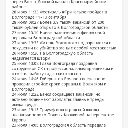
через Волго‑Донской канал в Красноармейском
районе
28 июля
11:33
Фестиваль #ТриЧетыре пройдёт в
Волгограде 11–13 сентября
28 июля
09:27
Более 3,9 тысяч вакансий от 200
тысяч рублей открыто в Волгоградской области
27 июля
15:16
Новые назначения в финансовой
вертикали Волгоградской области
27 июля
13:33
Житель Волжского подозревается в
покушении на убийство жены с особой жестокостью
26 июля
15:20
На Волгоградскую область
надвигается шторм
25 июля
13:02
Глава Волгограда поздравил
сотрудников СК с профессиональным праздником и
отметил работу кадетских классов
24 июля
14:46
Губернатор Бочаров внепланово
проверил стройки: сроки сорваны в Волжском и
Волгограде
24 июля
12:22
Банки сокращают вакансии, но
активно поднимают зарплаты: главные тренды
рынка труда
23 июля
19:13
Триумф волгоградской школы
плавания: золото Полины Козякиной на первенстве
Европы
23 июля
14:05
Волгоградская область передала