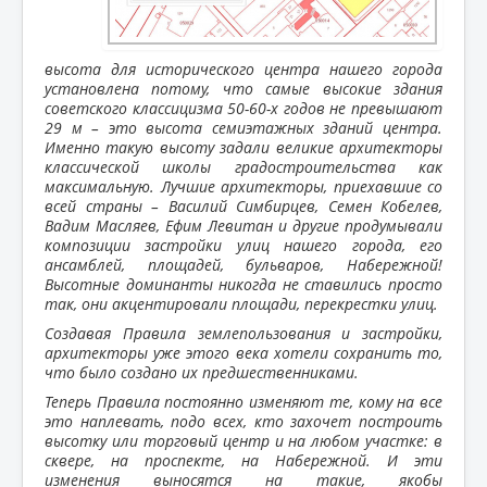
высота для исторического центра нашего города
установлена потому, что самые высокие здания
советского классицизма 50-60-х годов не превышают
29 м – это высота семиэтажных зданий центра.
Именно такую высоту задали великие архитекторы
классической школы градостроительства как
максимальную. Лучшие архитекторы, приехавшие со
всей страны – Василий Симбирцев, Семен Кобелев,
Вадим Масляев, Ефим Левитан и другие продумывали
композиции застройки улиц нашего города, его
ансамблей, площадей, бульваров, Набережной!
Высотные доминанты никогда не ставились просто
так, они акцентировали площади, перекрестки улиц.
Создавая Правила землепользования и застройки,
архитекторы уже этого века хотели сохранить то,
что было создано их предшественниками.
Теперь Правила постоянно изменяют те, кому на все
это наплевать, подо всех, кто захочет построить
высотку или торговый центр и на любом участке: в
сквере, на проспекте, на Набережной. И эти
изменения выносятся на такие, якобы