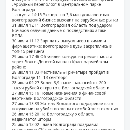
„Арбузный переполох“ в Центральном парке
Волгограда
1 августа
14:16
Экспорт на 3,6 млн долларов: как
волгоградский бизнес выходит на зарубежные рынки
31 июля
12:11
Волгоградская область под ударом:
Бочаров озвучил данные о последствиях атаки
БПЛА
30 июля
11:12
Зарплаты выпускников в химии и
фармацевтике: волгоградские вузы закрепились в
топ‑15 рейтинга
29 июля
17:46
Объявлен конкурс на ремонт моста
через Волго‑Донской канал в Красноармейском
районе
28 июля
11:33
Фестиваль #ТриЧетыре пройдёт в
Волгограде 11–13 сентября
28 июля
09:27
Более 3,9 тысяч вакансий от 200
тысяч рублей открыто в Волгоградской области
27 июля
15:16
Новые назначения в финансовой
вертикали Волгоградской области
27 июля
13:33
Житель Волжского подозревается в
покушении на убийство жены с особой жестокостью
26 июля
15:20
На Волгоградскую область
надвигается шторм
25 июля
13:02
Глава Волгограда поздравил
сотрудников СК с профессиональным праздником и