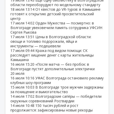
19 июля
13:43
Ещё одну библиотеку в Волгоградской
области переоборудуют по модельному стандарту
18 июля
13:14
От квестов до VR‑туров: в Камышине
готовят к открытию детский просветительский
центр
17 июля
14:02
Орден Мужества — посмертно: в
Волгограде увековечили память сотрудника УФСИН
Сергея Рыкова
17 июля
13:51
Цены в Волгоградской области:
овощи и топливо подорожали, яйца и
инструменты — подешевели
17 июля
09:44
Кража под видом помощи: СК
расследует хищение денег с карты жительницы
Камышина
16 июля
15:20
«После матча — без пробок: в
Волгограде пустят дополнительные электрички
20 июля
16 июля
10:16
УФАС Волгограда остановило рекламу
клубных шоу‑программ
15 июля
10:03
В Волгограде трое мужчин задержаны
за похищение и вымогательство
14 июля
17:02
Волгоградские сапёры — победители
окружных соревнований Росгвардии
14 июля
10:48
150 тысяч рублей и рост
продолжается: зафиксированы новые рекорды