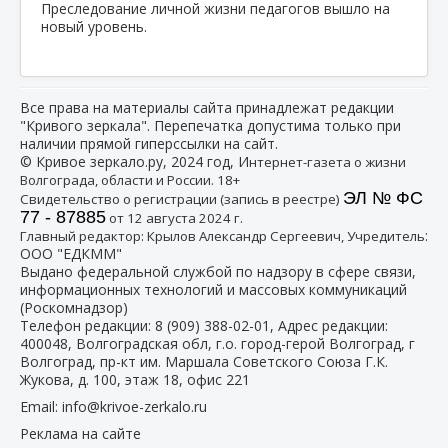
Преследование личной жизни педагогов вышло на
новый уровень.
Все права на материалы сайта принадлежат редакции
"Кривого зеркала". Перепечатка допустима только при
наличии прямой гиперссылки на сайт.
© Кривое зеркало.ру, 2024 год, И
нтернет-газета о жизни
Волгограда, области и России. 18+
ЭЛ № ФС
Свидетельство о регистрации (запись в реестре)
77 - 87885
от 12 августа 2024 г.
:
Главный редактор: Крылов Александр Сергеевич, Учредитель
ООО "ЕДКММ"
Выдано федеральной службой по надзору в сфере связи,
информационных технологий и массовых коммуникаций
(Роскомнадзор)
Телефон редакции:
8 (909) 388-02-01
, Адрес редакции:
400048, Волгоградская обл, г.о. город-герой Волгоград, г
Волгоград, пр-кт им. Маршала Советского Союза Г.К.
Жукова, д. 100, этаж 18, офис 221
Email:
info@krivoe-zerkalo.ru
Реклама на сайте