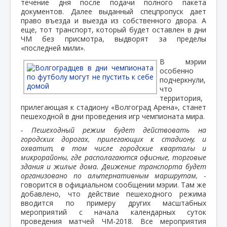
течение дня после подачи полного пакета
документов. Далее выданный спецпропуск дает
право въезда и выезда из собственного двора. А
еще, тот транспорт, который будет оставлен в дни
ЧМ без присмотра, выдворят за пределы
«последней мили».
В мэрии
особенно
подчеркнули,
что
территория,
прилегающая к стадиону «Волгоград Арена», станет
пешеходной в дни проведения игр чемпионата мира.
- Пешеходный режим будет действовать на
городских дорогах, прилегающих к стадиону, и
охватит, в том числе городские кварталы и
микрорайоны, где располагаются офисные, торговые
здания и жилые дома. Движение транспорта будет
организовано по альтернативным маршрутам,
-
говорится в официальном сообщении мэрии. Там же
добавлено, что действие пешеходного режима
вводится по примеру других масштабных
мероприятий с начала календарных суток
проведения матчей ЧМ-2018. Все мероприятия