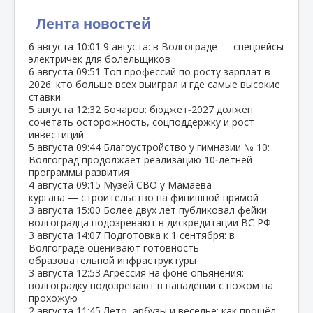
Лента новостей
6 августа
10:01
9 августа: в Волгограде — спецрейсы
электричек для болельщиков
6 августа
09:51
Топ профессий по росту зарплат в
2026: кто больше всех выиграл и где самые высокие
ставки
5 августа
12:32
Бочаров: бюджет‑2027 должен
сочетать осторожность, соцподдержку и рост
инвестиций
5 августа
09:44
Благоустройство у гимназии № 10:
Волгоград продолжает реализацию 10‑летней
программы развития
4 августа
09:15
Музей СВО у Мамаева
кургана — строительство на финишной прямой
3 августа
15:00
Более двух лет публиковал фейки:
волгоградца подозревают в дискредитации ВС РФ
3 августа
14:07
Подготовка к 1 сентября: в
Волгограде оценивают готовность
образовательной инфраструктуры
3 августа
12:53
Агрессия на фоне опьянения:
волгоградку подозревают в нападении с ножом на
прохожую
2 августа
11:45
Лето, арбузы и веселье: как прошёл