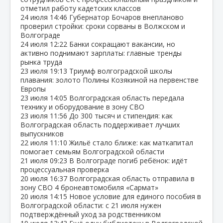
отметил работу кадетских классов
24 июля
14:46
Губернатор Бочаров внепланово
проверил стройки: сроки сорваны в Волжском и
Волгограде
24 июля
12:22
Банки сокращают вакансии, но
активно поднимают зарплаты: главные тренды
рынка труда
23 июля
19:13
Триумф волгоградской школы
плавания: золото Полины Козякиной на первенстве
Европы
23 июля
14:05
Волгоградская область передала
технику и оборудование в зону СВО
23 июля
11:56
До 300 тысяч и стипендия: как
Волгоградская область поддерживает лучших
выпускников
22 июля
11:10
Жильё стало ближе: как маткапитал
помогает семьям Волгоградской области
21 июля
09:23
В Волгограде погиб ребёнок: идёт
процессуальная проверка
20 июля
16:37
Волгоградская область отправила в
зону СВО 4 бронеавтомобиля «Сармат»
20 июля
14:15
Новое условие для единого пособия в
Волгоградской области: с 21 июля нужен
подтверждённый уход за родственником