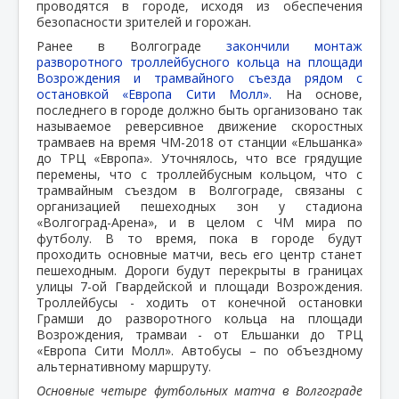
проводятся в городе, исходя из обеспечения
безопасности зрителей и горожан.
Ранее в Волгограде
закончили монтаж
разворотного троллейбусного кольца на площади
Возрождения и трамвайного съезда рядом с
остановкой «Европа Сити Молл».
На основе,
последнего в городе должно быть организовано так
называемое реверсивное движение скоростных
трамваев на время ЧМ-2018 от станции «Ельшанка»
до ТРЦ «Европа». Уточнялось, что все грядущие
перемены, что с троллейбусным кольцом, что с
трамвайным съездом в Волгограде, связаны с
организацией пешеходных зон у стадиона
«Волгоград-Арена», и в целом с ЧМ мира по
футболу. В то время, пока в городе будут
проходить основные матчи, весь его центр станет
пешеходным. Дороги будут перекрыты в границах
улицы 7-ой Гвардейской и площади Возрождения.
Троллейбусы - ходить от конечной остановки
Грамши до разворотного кольца на площади
Возрождения, трамваи - от Ельшанки до ТРЦ
«Европа Сити Молл». Автобусы – по объездному
альтернативному маршруту.
Основные четыре футбольных матча в Волгограде