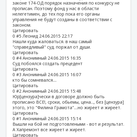
законе 174-ОД порядок назначения по конкурсу не
прописан. Поэтому фонд у нас в области
нелегетимен, до тех пор пока его органы
управления не будут созданы в соответствии с
законом.
Цитировать
0
#5
Леонид
24.06.2015 22:17
Нашли куда жаловаться. в наш самый
"справедливый" суд. поржал от души.
Цитировать
0
#4
Анонимный
24.06.2015 16:35
Суд побоялся создать прецедент
Цитировать
0
#3
Анонимный
24.06.2015 16:07
кто бы сомневался....
Цитировать
0
#2
Анонимный
24.06.2015 15:48
Юр[цензура]чески в договоре должно быть
прописано ВСЕ!, сроки, обьемы, цена..., без [цензура]
этого, это "Филина Грамота"....но жиреет и жиреет.
Цитировать
0
#1
Анонимный
24.06.2015 15:14
Вышли на бой не подготовлеными - вот и результат.
А Хапремонт все жиреет и жиреет.
Цитировать