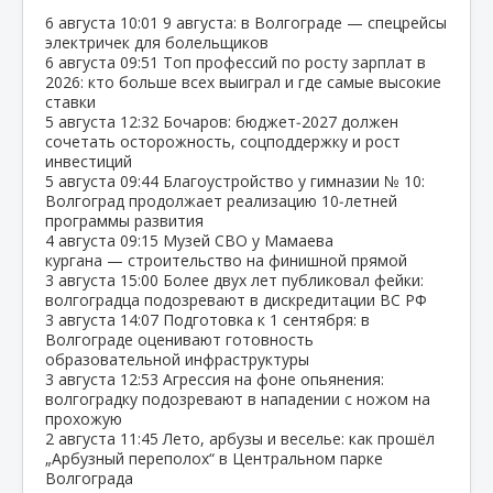
6 августа
10:01
9 августа: в Волгограде — спецрейсы
электричек для болельщиков
6 августа
09:51
Топ профессий по росту зарплат в
2026: кто больше всех выиграл и где самые высокие
ставки
5 августа
12:32
Бочаров: бюджет‑2027 должен
сочетать осторожность, соцподдержку и рост
инвестиций
5 августа
09:44
Благоустройство у гимназии № 10:
Волгоград продолжает реализацию 10‑летней
программы развития
4 августа
09:15
Музей СВО у Мамаева
кургана — строительство на финишной прямой
3 августа
15:00
Более двух лет публиковал фейки:
волгоградца подозревают в дискредитации ВС РФ
3 августа
14:07
Подготовка к 1 сентября: в
Волгограде оценивают готовность
образовательной инфраструктуры
3 августа
12:53
Агрессия на фоне опьянения:
волгоградку подозревают в нападении с ножом на
прохожую
2 августа
11:45
Лето, арбузы и веселье: как прошёл
„Арбузный переполох“ в Центральном парке
Волгограда