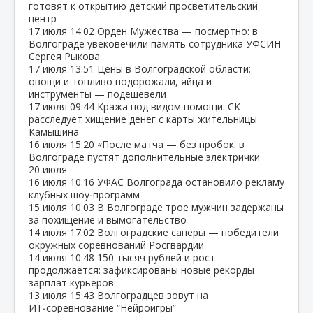
готовят к открытию детский просветительский
центр
17 июля
14:02
Орден Мужества — посмертно: в
Волгограде увековечили память сотрудника УФСИН
Сергея Рыкова
17 июля
13:51
Цены в Волгоградской области:
овощи и топливо подорожали, яйца и
инструменты — подешевели
17 июля
09:44
Кража под видом помощи: СК
расследует хищение денег с карты жительницы
Камышина
16 июля
15:20
«После матча — без пробок: в
Волгограде пустят дополнительные электрички
20 июля
16 июля
10:16
УФАС Волгограда остановило рекламу
клубных шоу‑программ
15 июля
10:03
В Волгограде трое мужчин задержаны
за похищение и вымогательство
14 июля
17:02
Волгоградские сапёры — победители
окружных соревнований Росгвардии
14 июля
10:48
150 тысяч рублей и рост
продолжается: зафиксированы новые рекорды
зарплат курьеров
13 июля
15:43
Волгоградцев зовут на
ИТ‑соревнование “Нейроигры”