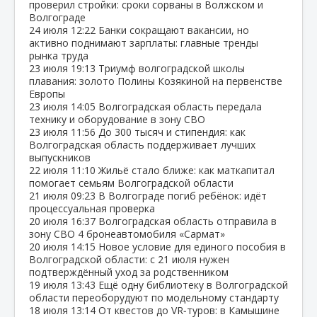
проверил стройки: сроки сорваны в Волжском и
Волгограде
24 июля
12:22
Банки сокращают вакансии, но
активно поднимают зарплаты: главные тренды
рынка труда
23 июля
19:13
Триумф волгоградской школы
плавания: золото Полины Козякиной на первенстве
Европы
23 июля
14:05
Волгоградская область передала
технику и оборудование в зону СВО
23 июля
11:56
До 300 тысяч и стипендия: как
Волгоградская область поддерживает лучших
выпускников
22 июля
11:10
Жильё стало ближе: как маткапитал
помогает семьям Волгоградской области
21 июля
09:23
В Волгограде погиб ребёнок: идёт
процессуальная проверка
20 июля
16:37
Волгоградская область отправила в
зону СВО 4 бронеавтомобиля «Сармат»
20 июля
14:15
Новое условие для единого пособия в
Волгоградской области: с 21 июля нужен
подтверждённый уход за родственником
19 июля
13:43
Ещё одну библиотеку в Волгоградской
области переоборудуют по модельному стандарту
18 июля
13:14
От квестов до VR‑туров: в Камышине