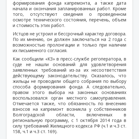
формирования фонда капремонта, а также дата
начала и окончания запланированных работ. Кроме
того, отсутствуют сведения о проведенном
осмотре технического состояния, перечень, объем
и стоимость этих работ.
И
стцов не устроил и бессрочный характер договора.
По их мнению, он должен заключаться на 2 года с
возможностью пролонгации и только при наличии
их письменного согласия.
Как сообщили «КЗ» в пресс-службе регоператора, в
суде не нашли оснований для удовлетворения
заявленных требований из-за их несоответствия
действующему законодательству. Оказалось, что
жильцы не проводили общего собрания по выбору
способа формирования фонда. А следовательно,
правом этого выбора на законных основаниях
воспользовался орган местного самоуправления.
Отмечается также, что обязанность по внесению
взносов на капремонт возникла у собственников
Волгоградской области, включенных в
региональную программу, с 1 октября 2014 года в
силу требований Жилищного кодекса РФ (ч.1 и ч.3 ст.
158, ч.1 и ч.3 ст. 169).