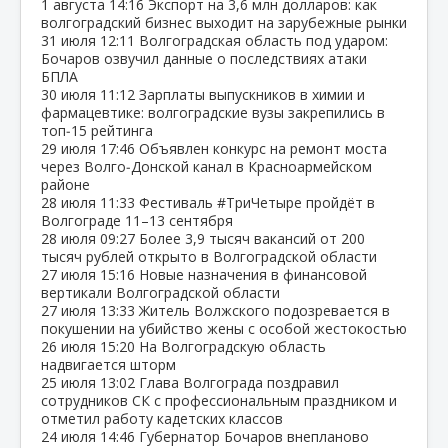
1 августа
14:16
Экспорт на 3,6 млн долларов: как
волгоградский бизнес выходит на зарубежные рынки
31 июля
12:11
Волгоградская область под ударом:
Бочаров озвучил данные о последствиях атаки
БПЛА
30 июля
11:12
Зарплаты выпускников в химии и
фармацевтике: волгоградские вузы закрепились в
топ‑15 рейтинга
29 июля
17:46
Объявлен конкурс на ремонт моста
через Волго‑Донской канал в Красноармейском
районе
28 июля
11:33
Фестиваль #ТриЧетыре пройдёт в
Волгограде 11–13 сентября
28 июля
09:27
Более 3,9 тысяч вакансий от 200
тысяч рублей открыто в Волгоградской области
27 июля
15:16
Новые назначения в финансовой
вертикали Волгоградской области
27 июля
13:33
Житель Волжского подозревается в
покушении на убийство жены с особой жестокостью
26 июля
15:20
На Волгоградскую область
надвигается шторм
25 июля
13:02
Глава Волгограда поздравил
сотрудников СК с профессиональным праздником и
отметил работу кадетских классов
24 июля
14:46
Губернатор Бочаров внепланово