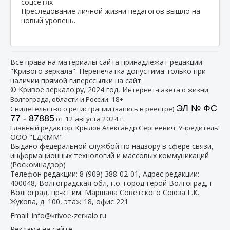
Преследование личной жизни педагогов вышло на
новый уровень.
Все права на материалы сайта принадлежат редакции
"Кривого зеркала". Перепечатка допустима только при
наличии прямой гиперссылки на сайт.
© Кривое зеркало.ру, 2024 год, И
нтернет-газета о жизни
Волгограда, области и России. 18+
ЭЛ № ФС
Свидетельство о регистрации (запись в реестре)
77 - 87885
от 12 августа 2024 г.
:
Главный редактор: Крылов Александр Сергеевич, Учредитель
ООО "ЕДКММ"
Выдано федеральной службой по надзору в сфере связи,
информационных технологий и массовых коммуникаций
(Роскомнадзор)
Телефон редакции:
8 (909) 388-02-01
, Адрес редакции:
400048, Волгоградская обл, г.о. город-герой Волгоград, г
Волгоград, пр-кт им. Маршала Советского Союза Г.К.
Жукова, д. 100, этаж 18, офис 221
Email:
info@krivoe-zerkalo.ru
Реклама на сайте