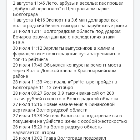
2 августа
11:45
Лето, арбузы и веселье: как прошёл
„Арбузный переполох“ в Центральном парке
Волгограда
1 августа
14:16
Экспорт на 3,6 млн долларов: как
волгоградский бизнес выходит на зарубежные рынки
31 июля
12:11
Волгоградская область под ударом:
Бочаров озвучил данные о последствиях атаки
БПЛА
30 июля
11:12
Зарплаты выпускников в химии и
фармацевтике: волгоградские вузы закрепились в
топ‑15 рейтинга
29 июля
17:46
Объявлен конкурс на ремонт моста
через Волго‑Донской канал в Красноармейском
районе
28 июля
11:33
Фестиваль #ТриЧетыре пройдёт в
Волгограде 11–13 сентября
28 июля
09:27
Более 3,9 тысяч вакансий от 200
тысяч рублей открыто в Волгоградской области
27 июля
15:16
Новые назначения в финансовой
вертикали Волгоградской области
27 июля
13:33
Житель Волжского подозревается в
покушении на убийство жены с особой жестокостью
26 июля
15:20
На Волгоградскую область
надвигается шторм
25 июля
13:02
Глава Волгограда поздравил