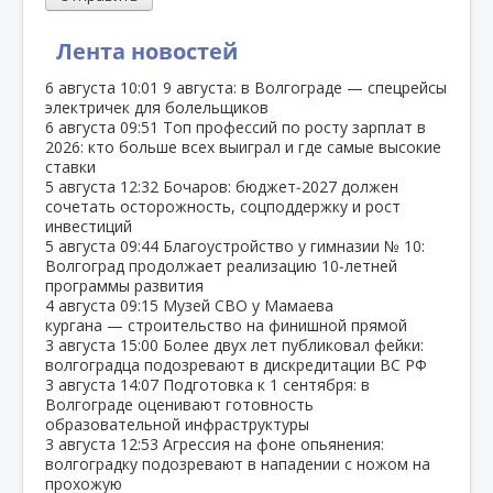
Лента новостей
6 августа
10:01
9 августа: в Волгограде — спецрейсы
электричек для болельщиков
6 августа
09:51
Топ профессий по росту зарплат в
2026: кто больше всех выиграл и где самые высокие
ставки
5 августа
12:32
Бочаров: бюджет‑2027 должен
сочетать осторожность, соцподдержку и рост
инвестиций
5 августа
09:44
Благоустройство у гимназии № 10:
Волгоград продолжает реализацию 10‑летней
программы развития
4 августа
09:15
Музей СВО у Мамаева
кургана — строительство на финишной прямой
3 августа
15:00
Более двух лет публиковал фейки:
волгоградца подозревают в дискредитации ВС РФ
3 августа
14:07
Подготовка к 1 сентября: в
Волгограде оценивают готовность
образовательной инфраструктуры
3 августа
12:53
Агрессия на фоне опьянения:
волгоградку подозревают в нападении с ножом на
прохожую