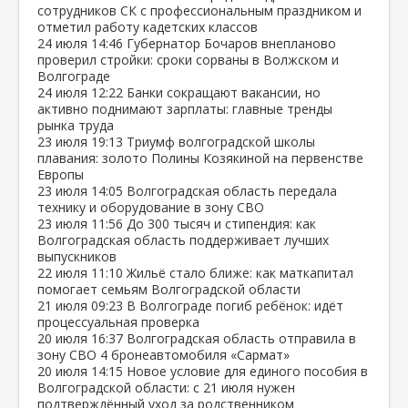
сотрудников СК с профессиональным праздником и
отметил работу кадетских классов
24 июля
14:46
Губернатор Бочаров внепланово
проверил стройки: сроки сорваны в Волжском и
Волгограде
24 июля
12:22
Банки сокращают вакансии, но
активно поднимают зарплаты: главные тренды
рынка труда
23 июля
19:13
Триумф волгоградской школы
плавания: золото Полины Козякиной на первенстве
Европы
23 июля
14:05
Волгоградская область передала
технику и оборудование в зону СВО
23 июля
11:56
До 300 тысяч и стипендия: как
Волгоградская область поддерживает лучших
выпускников
22 июля
11:10
Жильё стало ближе: как маткапитал
помогает семьям Волгоградской области
21 июля
09:23
В Волгограде погиб ребёнок: идёт
процессуальная проверка
20 июля
16:37
Волгоградская область отправила в
зону СВО 4 бронеавтомобиля «Сармат»
20 июля
14:15
Новое условие для единого пособия в
Волгоградской области: с 21 июля нужен
подтверждённый уход за родственником