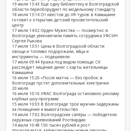
19 июля
13:43
Ещё одну библиотеку в Волгоградской
области переоборудуют по модельному стандарту
18 июля
13:14
От квестов до VR‑туров: в Камышине
готовят к открытию детский просветительский
центр
17 июля
14:02
Орден Мужества — посмертно: в
Волгограде увековечили память сотрудника УФСИН
Сергея Рыкова
17 июля
13:51
Цены в Волгоградской области:
овощи и топливо подорожали, яйца и
инструменты — подешевели
17 июля
09:44
Кража под видом помощи: СК
расследует хищение денег с карты жительницы
Камышина
16 июля
15:20
«После матча — без пробок: в
Волгограде пустят дополнительные электрички
20 июля
16 июля
10:16
УФАС Волгограда остановило рекламу
клубных шоу‑программ
15 июля
10:03
В Волгограде трое мужчин задержаны
за похищение и вымогательство
14 июля
17:02
Волгоградские сапёры — победители
окружных соревнований Росгвардии
14 июля
10:48
150 тысяч рублей и рост
продолжается: зафиксированы новые рекорды