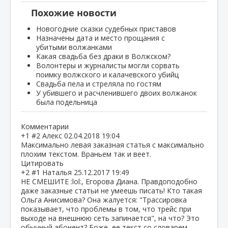
Похожие новости
Новогодние сказки судебных приставов
Назначены дата и место прощания с
убитыми волжанками
Какая свадьба без драки в Волжском?
Волонтеры и журналисты могли сорвать
поимку волжского и калачевского убийц
Свадьба пела и стреляла по гостям
У убившего и расчленившего двоих волжанок
была подельница
Комментарии
+1
#2
Алекс
02.04.2018 19:04
Максимально левая заказная статья с максимально
плохим текстом. Враньем так и веет.
Цитировать
+2
#1
Наталья
25.12.2017 19:49
НЕ СМЕШИТЕ :lol:, Егорова Диана. Правдоподобно
даже заказные статьи не умеешь писать! Кто такая
Ольга Анисимова? Она жалуется: "Трассировка
показывает, что проблемы в том, что трейс при
выходе на внешнюю сеть запинается", на что? Это
обычный абонент? Боже, ее текст со словарем