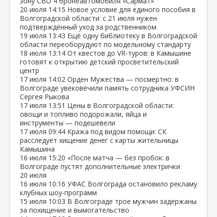
зону СВО 4 бронеавтомобиля «Сармат»
20 июля
14:15
Новое условие для единого пособия в
Волгоградской области: с 21 июля нужен
подтверждённый уход за родственником
19 июля
13:43
Ещё одну библиотеку в Волгоградской
области переоборудуют по модельному стандарту
18 июля
13:14
От квестов до VR‑туров: в Камышине
готовят к открытию детский просветительский
центр
17 июля
14:02
Орден Мужества — посмертно: в
Волгограде увековечили память сотрудника УФСИН
Сергея Рыкова
17 июля
13:51
Цены в Волгоградской области:
овощи и топливо подорожали, яйца и
инструменты — подешевели
17 июля
09:44
Кража под видом помощи: СК
расследует хищение денег с карты жительницы
Камышина
16 июля
15:20
«После матча — без пробок: в
Волгограде пустят дополнительные электрички
20 июля
16 июля
10:16
УФАС Волгограда остановило рекламу
клубных шоу‑программ
15 июля
10:03
В Волгограде трое мужчин задержаны
за похищение и вымогательство