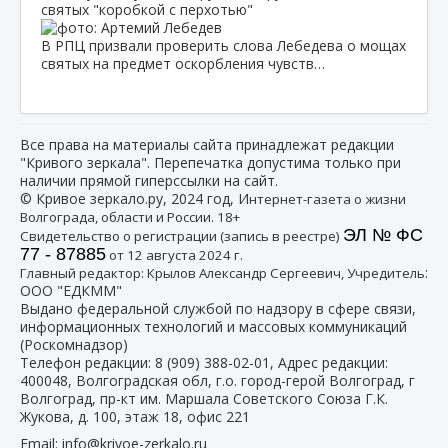
святых "коробкой с перхотью"
В РПЦ призвали проверить слова Лебедева о мощах
святых на предмет оскорбления чувств…
Все права на материалы сайта принадлежат редакции
"Кривого зеркала". Перепечатка допустима только при
наличии прямой гиперссылки на сайт.
© Кривое зеркало.ру, 2024 год, И
нтернет-газета о жизни
Волгограда, области и России. 18+
ЭЛ № ФС
Свидетельство о регистрации (запись в реестре)
77 - 87885
от 12 августа 2024 г.
:
Главный редактор: Крылов Александр Сергеевич, Учредитель
ООО "ЕДКММ"
Выдано федеральной службой по надзору в сфере связи,
информационных технологий и массовых коммуникаций
(Роскомнадзор)
Телефон редакции:
8 (909) 388-02-01
, Адрес редакции:
400048, Волгоградская обл, г.о. город-герой Волгоград, г
Волгоград, пр-кт им. Маршала Советского Союза Г.К.
Жукова, д. 100, этаж 18, офис 221
Email:
info@krivoe-zerkalo.ru