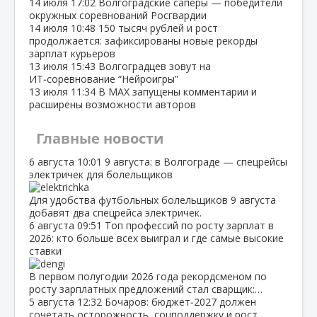
14 июля
17:02
Волгоградские сапёры — победители
окружных соревнований Росгвардии
14 июля
10:48
150 тысяч рублей и рост
продолжается: зафиксированы новые рекорды
зарплат курьеров
13 июля
15:43
Волгоградцев зовут на
ИТ‑соревнование “Нейроигры”
13 июля
11:34
В МАХ запущены комментарии и
расширены возможности авторов
Главные новости
6 августа
10:01
9 августа: в Волгограде — спецрейсы
электричек для болельщиков
Для удобства футбольных болельщиков 9 августа
добавят два спецрейса электричек.
6 августа
09:51
Топ профессий по росту зарплат в
2026: кто больше всех выиграл и где самые высокие
ставки
В первом полугодии 2026 года рекордсменом по
росту зарплатных предложений стал сварщик:…
5 августа
12:32
Бочаров: бюджет‑2027 должен
сочетать осторожность, соцподдержку и рост