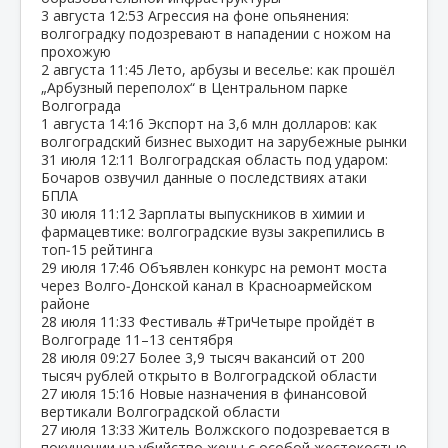
3 августа
12:53
Агрессия на фоне опьянения:
волгоградку подозревают в нападении с ножом на
прохожую
2 августа
11:45
Лето, арбузы и веселье: как прошёл
„Арбузный переполох“ в Центральном парке
Волгограда
1 августа
14:16
Экспорт на 3,6 млн долларов: как
волгоградский бизнес выходит на зарубежные рынки
31 июля
12:11
Волгоградская область под ударом:
Бочаров озвучил данные о последствиях атаки
БПЛА
30 июля
11:12
Зарплаты выпускников в химии и
фармацевтике: волгоградские вузы закрепились в
топ‑15 рейтинга
29 июля
17:46
Объявлен конкурс на ремонт моста
через Волго‑Донской канал в Красноармейском
районе
28 июля
11:33
Фестиваль #ТриЧетыре пройдёт в
Волгограде 11–13 сентября
28 июля
09:27
Более 3,9 тысяч вакансий от 200
тысяч рублей открыто в Волгоградской области
27 июля
15:16
Новые назначения в финансовой
вертикали Волгоградской области
27 июля
13:33
Житель Волжского подозревается в
покушении на убийство жены с особой жестокостью