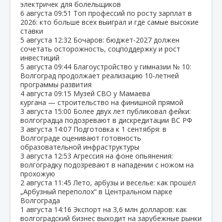
электричек для болельщиков
6 августа
09:51
Топ профессий по росту зарплат в
2026: кто больше всех выиграл и где самые высокие
ставки
5 августа
12:32
Бочаров: бюджет‑2027 должен
сочетать осторожность, соцподдержку и рост
инвестиций
5 августа
09:44
Благоустройство у гимназии № 10:
Волгоград продолжает реализацию 10‑летней
программы развития
4 августа
09:15
Музей СВО у Мамаева
кургана — строительство на финишной прямой
3 августа
15:00
Более двух лет публиковал фейки:
волгоградца подозревают в дискредитации ВС РФ
3 августа
14:07
Подготовка к 1 сентября: в
Волгограде оценивают готовность
образовательной инфраструктуры
3 августа
12:53
Агрессия на фоне опьянения:
волгоградку подозревают в нападении с ножом на
прохожую
2 августа
11:45
Лето, арбузы и веселье: как прошёл
„Арбузный переполох“ в Центральном парке
Волгограда
1 августа
14:16
Экспорт на 3,6 млн долларов: как
волгоградский бизнес выходит на зарубежные рынки