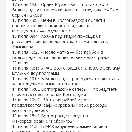
17 июля
14:02
Орден Мужества — посмертно: в
Волгограде увековечили память сотрудника УФСИН
Сергея Рыкова
17 июля
13:51
Цены в Волгоградской области:
овощи и топливо подорожали, яйца и
инструменты — подешевели
17 июля
09:44
Кража под видом помощи: СК
расследует хищение денег с карты жительницы
Камышина
16 июля
15:20
«После матча — без пробок: в
Волгограде пустят дополнительные электрички
20 июля
16 июля
10:16
УФАС Волгограда остановило рекламу
клубных шоу‑программ
15 июля
10:03
В Волгограде трое мужчин задержаны
за похищение и вымогательство
14 июля
17:02
Волгоградские сапёры — победители
окружных соревнований Росгвардии
14 июля
10:48
150 тысяч рублей и рост
продолжается: зафиксированы новые рекорды
зарплат курьеров
13 июля
15:43
Волгоградцев зовут на
ИТ‑соревнование “Нейроигры”
13 июля
11:34
В МАХ запущены комментарии и
расширены возможности авторов