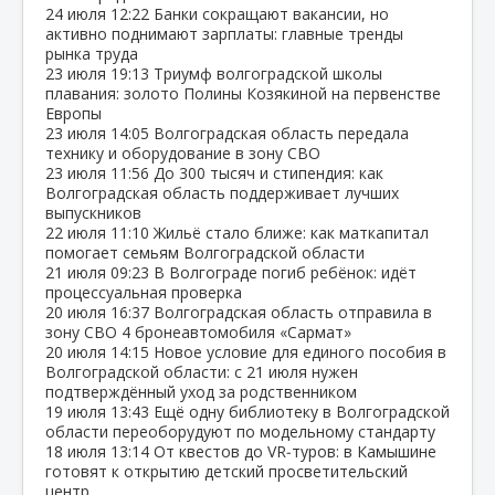
24 июля
12:22
Банки сокращают вакансии, но
активно поднимают зарплаты: главные тренды
рынка труда
23 июля
19:13
Триумф волгоградской школы
плавания: золото Полины Козякиной на первенстве
Европы
23 июля
14:05
Волгоградская область передала
технику и оборудование в зону СВО
23 июля
11:56
До 300 тысяч и стипендия: как
Волгоградская область поддерживает лучших
выпускников
22 июля
11:10
Жильё стало ближе: как маткапитал
помогает семьям Волгоградской области
21 июля
09:23
В Волгограде погиб ребёнок: идёт
процессуальная проверка
20 июля
16:37
Волгоградская область отправила в
зону СВО 4 бронеавтомобиля «Сармат»
20 июля
14:15
Новое условие для единого пособия в
Волгоградской области: с 21 июля нужен
подтверждённый уход за родственником
19 июля
13:43
Ещё одну библиотеку в Волгоградской
области переоборудуют по модельному стандарту
18 июля
13:14
От квестов до VR‑туров: в Камышине
готовят к открытию детский просветительский
центр