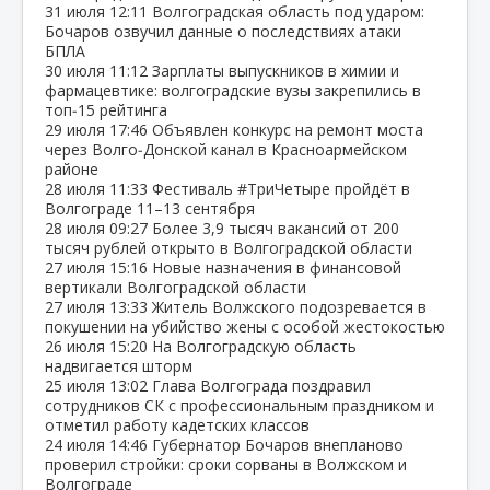
31 июля
12:11
Волгоградская область под ударом:
Бочаров озвучил данные о последствиях атаки
БПЛА
30 июля
11:12
Зарплаты выпускников в химии и
фармацевтике: волгоградские вузы закрепились в
топ‑15 рейтинга
29 июля
17:46
Объявлен конкурс на ремонт моста
через Волго‑Донской канал в Красноармейском
районе
28 июля
11:33
Фестиваль #ТриЧетыре пройдёт в
Волгограде 11–13 сентября
28 июля
09:27
Более 3,9 тысяч вакансий от 200
тысяч рублей открыто в Волгоградской области
27 июля
15:16
Новые назначения в финансовой
вертикали Волгоградской области
27 июля
13:33
Житель Волжского подозревается в
покушении на убийство жены с особой жестокостью
26 июля
15:20
На Волгоградскую область
надвигается шторм
25 июля
13:02
Глава Волгограда поздравил
сотрудников СК с профессиональным праздником и
отметил работу кадетских классов
24 июля
14:46
Губернатор Бочаров внепланово
проверил стройки: сроки сорваны в Волжском и
Волгограде