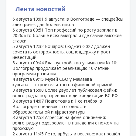
Лента новостей
6 августа
10:01
9 августа: в Волгограде — спецрейсы
электричек для болельщиков
6 августа
09:51
Топ профессий по росту зарплат в
2026: кто больше всех выиграл и где самые высокие
ставки
5 августа
12:32
Бочаров: бюджет‑2027 должен
сочетать осторожность, соцподдержку и рост
инвестиций
5 августа
09:44
Благоустройство у гимназии № 10:
Волгоград продолжает реализацию 10‑летней
программы развития
4 августа
09:15
Музей СВО у Мамаева
кургана — строительство на финишной прямой
3 августа
15:00
Более двух лет публиковал фейки:
волгоградца подозревают в дискредитации ВС РФ
3 августа
14:07
Подготовка к 1 сентября: в
Волгограде оценивают готовность
образовательной инфраструктуры
3 августа
12:53
Агрессия на фоне опьянения:
волгоградку подозревают в нападении с ножом на
прохожую
2 августа
11:45
Лето, арбузы и веселье: как прошёл