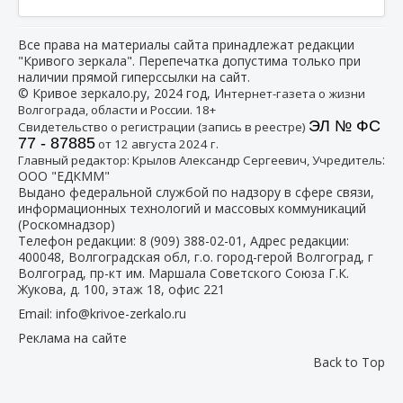
Все права на материалы сайта принадлежат редакции
"Кривого зеркала". Перепечатка допустима только при
наличии прямой гиперссылки на сайт.
© Кривое зеркало.ру, 2024 год, И
нтернет-газета о жизни
Волгограда, области и России. 18+
ЭЛ № ФС
Свидетельство о регистрации (запись в реестре)
77 - 87885
от 12 августа 2024 г.
:
Главный редактор: Крылов Александр Сергеевич, Учредитель
ООО "ЕДКММ"
Выдано федеральной службой по надзору в сфере связи,
информационных технологий и массовых коммуникаций
(Роскомнадзор)
Телефон редакции:
8 (909) 388-02-01
, Адрес редакции:
400048, Волгоградская обл, г.о. город-герой Волгоград, г
Волгоград, пр-кт им. Маршала Советского Союза Г.К.
Жукова, д. 100, этаж 18, офис 221
Email:
info@krivoe-zerkalo.ru
Реклама на сайте
Back to Top