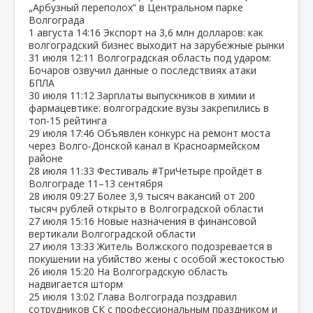
„Арбузный переполох“ в Центральном парке
Волгограда
1 августа
14:16
Экспорт на 3,6 млн долларов: как
волгоградский бизнес выходит на зарубежные рынки
31 июля
12:11
Волгоградская область под ударом:
Бочаров озвучил данные о последствиях атаки
БПЛА
30 июля
11:12
Зарплаты выпускников в химии и
фармацевтике: волгоградские вузы закрепились в
топ‑15 рейтинга
29 июля
17:46
Объявлен конкурс на ремонт моста
через Волго‑Донской канал в Красноармейском
районе
28 июля
11:33
Фестиваль #ТриЧетыре пройдёт в
Волгограде 11–13 сентября
28 июля
09:27
Более 3,9 тысяч вакансий от 200
тысяч рублей открыто в Волгоградской области
27 июля
15:16
Новые назначения в финансовой
вертикали Волгоградской области
27 июля
13:33
Житель Волжского подозревается в
покушении на убийство жены с особой жестокостью
26 июля
15:20
На Волгоградскую область
надвигается шторм
25 июля
13:02
Глава Волгограда поздравил
сотрудников СК с профессиональным праздником и