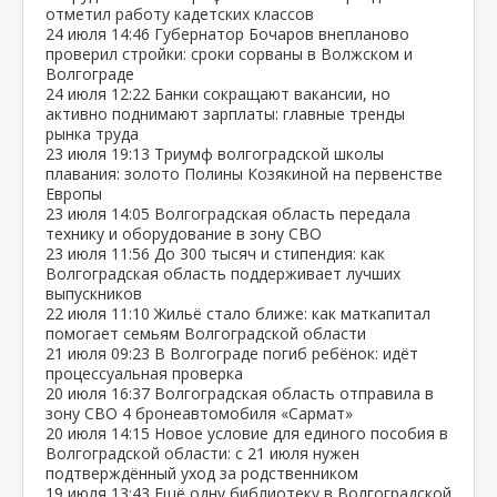
отметил работу кадетских классов
24 июля
14:46
Губернатор Бочаров внепланово
проверил стройки: сроки сорваны в Волжском и
Волгограде
24 июля
12:22
Банки сокращают вакансии, но
активно поднимают зарплаты: главные тренды
рынка труда
23 июля
19:13
Триумф волгоградской школы
плавания: золото Полины Козякиной на первенстве
Европы
23 июля
14:05
Волгоградская область передала
технику и оборудование в зону СВО
23 июля
11:56
До 300 тысяч и стипендия: как
Волгоградская область поддерживает лучших
выпускников
22 июля
11:10
Жильё стало ближе: как маткапитал
помогает семьям Волгоградской области
21 июля
09:23
В Волгограде погиб ребёнок: идёт
процессуальная проверка
20 июля
16:37
Волгоградская область отправила в
зону СВО 4 бронеавтомобиля «Сармат»
20 июля
14:15
Новое условие для единого пособия в
Волгоградской области: с 21 июля нужен
подтверждённый уход за родственником
19 июля
13:43
Ещё одну библиотеку в Волгоградской