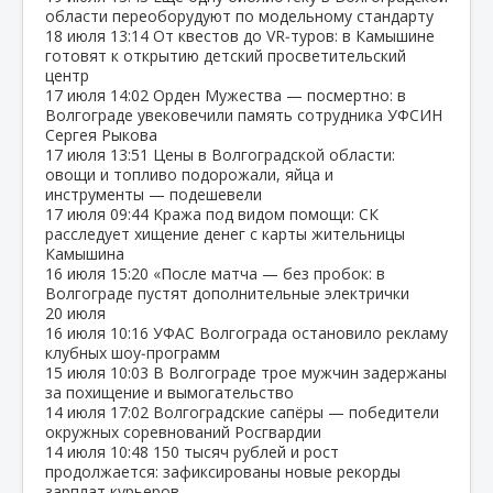
области переоборудуют по модельному стандарту
18 июля
13:14
От квестов до VR‑туров: в Камышине
готовят к открытию детский просветительский
центр
17 июля
14:02
Орден Мужества — посмертно: в
Волгограде увековечили память сотрудника УФСИН
Сергея Рыкова
17 июля
13:51
Цены в Волгоградской области:
овощи и топливо подорожали, яйца и
инструменты — подешевели
17 июля
09:44
Кража под видом помощи: СК
расследует хищение денег с карты жительницы
Камышина
16 июля
15:20
«После матча — без пробок: в
Волгограде пустят дополнительные электрички
20 июля
16 июля
10:16
УФАС Волгограда остановило рекламу
клубных шоу‑программ
15 июля
10:03
В Волгограде трое мужчин задержаны
за похищение и вымогательство
14 июля
17:02
Волгоградские сапёры — победители
окружных соревнований Росгвардии
14 июля
10:48
150 тысяч рублей и рост
продолжается: зафиксированы новые рекорды
зарплат курьеров