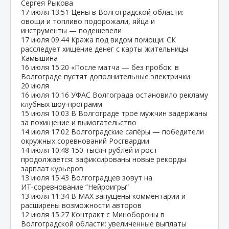
Сергея Рыкова
17 июля
13:51
Цены в Волгоградской области:
овощи и топливо подорожали, яйца и
инструменты — подешевели
17 июля
09:44
Кража под видом помощи: СК
расследует хищение денег с карты жительницы
Камышина
16 июля
15:20
«После матча — без пробок: в
Волгограде пустят дополнительные электрички
20 июля
16 июля
10:16
УФАС Волгограда остановило рекламу
клубных шоу‑программ
15 июля
10:03
В Волгограде трое мужчин задержаны
за похищение и вымогательство
14 июля
17:02
Волгоградские сапёры — победители
окружных соревнований Росгвардии
14 июля
10:48
150 тысяч рублей и рост
продолжается: зафиксированы новые рекорды
зарплат курьеров
13 июля
15:43
Волгоградцев зовут на
ИТ‑соревнование “Нейроигры”
13 июля
11:34
В МАХ запущены комментарии и
расширены возможности авторов
12 июля
15:27
Контракт с Минобороны в
Волгоградской области: увеличенные выплаты