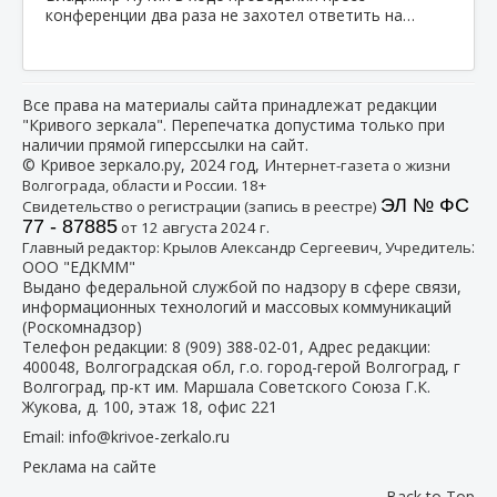
конференции два раза не захотел ответить на…
Все права на материалы сайта принадлежат редакции
"Кривого зеркала". Перепечатка допустима только при
наличии прямой гиперссылки на сайт.
© Кривое зеркало.ру, 2024 год, И
нтернет-газета о жизни
Волгограда, области и России. 18+
ЭЛ № ФС
Свидетельство о регистрации (запись в реестре)
77 - 87885
от 12 августа 2024 г.
:
Главный редактор: Крылов Александр Сергеевич, Учредитель
ООО "ЕДКММ"
Выдано федеральной службой по надзору в сфере связи,
информационных технологий и массовых коммуникаций
(Роскомнадзор)
Телефон редакции:
8 (909) 388-02-01
, Адрес редакции:
400048, Волгоградская обл, г.о. город-герой Волгоград, г
Волгоград, пр-кт им. Маршала Советского Союза Г.К.
Жукова, д. 100, этаж 18, офис 221
Email:
info@krivoe-zerkalo.ru
Реклама на сайте
Back to Top