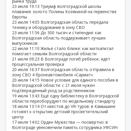
рынка труда
23 июля
19:13
Триумф волгоградской школы
плавания: золото Полины Козякиной на первенстве
Европы
23 июля
14:05
Волгоградская область передала
технику и оборудование в зону СВО
23 июля
11:56
До 300 тысяч и стипендия: как
Волгоградская область поддерживает лучших
выпускников
22 июля
11:10
Жильё стало ближе: как маткапитал
помогает семьям Волгоградской области
21 июля
09:23
В Волгограде погиб ребёнок: идёт
процессуальная проверка
20 июля
16:37
Волгоградская область отправила в
зону СВО 4 бронеавтомобиля «Сармат»
20 июля
14:15
Новое условие для единого пособия в
Волгоградской области: с 21 июля нужен
подтверждённый уход за родственником
19 июля
13:43
Ещё одну библиотеку в Волгоградской
области переоборудуют по модельному стандарту
18 июля
13:14
От квестов до VR‑туров: в Камышине
готовят к открытию детский просветительский
центр
17 июля
14:02
Орден Мужества — посмертно: в
Волгограде увековечили память сотрудника УФСИН