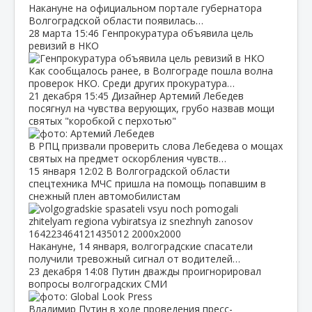
Накануне на официальном портале губернатора
Волгоградской области появилась…
28 марта
15:46
Генпрокуратура объявила цель
ревизий в НКО
Как сообщалось ранее, в Волгограде пошла волна
проверок НКО. Среди других прокуратура…
21 декабря
15:45
Дизайнер Артемий Лебедев
посягнул на чувства верующих, грубо назвав мощи
святых "коробкой с перхотью"
В РПЦ призвали проверить слова Лебедева о мощах
святых на предмет оскорбления чувств…
15 января
12:02
В Волгоградской области
спецтехника МЧС пришла на помощь попавшим в
снежный плен автомобилистам
Накануне, 14 января, волгоградские спасатели
получили тревожный сигнал от водителей…
23 декабря
14:08
Путин дважды проигнорировал
вопросы волгоградских СМИ
Владимир Путин в ходе проведения пресс-