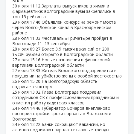
БПЛА
30 июля
11:12
Зарплаты выпускников в химии и
фармацевтике: волгоградские вузы закрепились в
топ‑15 рейтинга
29 июля
17:46
Объявлен конкурс на ремонт моста
через Волго‑Донской канал в Красноармейском
районе
28 июля
11:33
Фестиваль #ТриЧетыре пройдёт в
Волгограде 11–13 сентября
28 июля
09:27
Более 3,9 тысяч вакансий от 200
тысяч рублей открыто в Волгоградской области
27 июля
15:16
Новые назначения в финансовой
вертикали Волгоградской области
27 июля
13:33
Житель Волжского подозревается в
покушении на убийство жены с особой жестокостью
26 июля
15:20
На Волгоградскую область
надвигается шторм
25 июля
13:02
Глава Волгограда поздравил
сотрудников СК с профессиональным праздником и
отметил работу кадетских классов
24 июля
14:46
Губернатор Бочаров внепланово
проверил стройки: сроки сорваны в Волжском и
Волгограде
24 июля
12:22
Банки сокращают вакансии, но
активно поднимают зарплаты: главные тренды