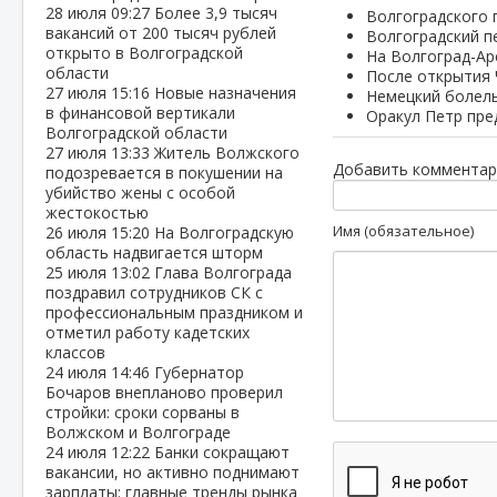
28 июля
09:27
Более 3,9 тысяч
Волгоградского 
вакансий от 200 тысяч рублей
Волгоградский п
открыто в Волгоградской
На Волгоград-Ар
области
После открытия
27 июля
15:16
Новые назначения
Немецкий болель
в финансовой вертикали
Оракул Петр пре
Волгоградской области
27 июля
13:33
Житель Волжского
Добавить комментар
подозревается в покушении на
убийство жены с особой
жестокостью
Имя (обязательное)
26 июля
15:20
На Волгоградскую
область надвигается шторм
25 июля
13:02
Глава Волгограда
поздравил сотрудников СК с
профессиональным праздником и
отметил работу кадетских
классов
24 июля
14:46
Губернатор
Бочаров внепланово проверил
стройки: сроки сорваны в
Волжском и Волгограде
24 июля
12:22
Банки сокращают
вакансии, но активно поднимают
зарплаты: главные тренды рынка