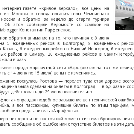
 интернет-газете «Кривое зеркало», все цены на
» из Москвы в города-организаторы Чемпионата
России и обратно, за неделю до старта турнира
з. Об этом сообщили Ведомости со ссылкой на
viablogger Константин Парфененок.
ок обратил внимание на то, что начиная с 8 июня
на 5 ежедневных рейсов в Волгоград, 8 ежедневных рейсо
 Казань, 6 ежедневных рейсов в Нижний Новгород, 6 ежеднев
ных рейсов в Самару, 20 ежедневных рейсов в Санкт-Петерб
ожали в разы.
альные города маршрутной сети «Аэрофлота» на тот же период
ть с 14 июня по 15 июля) цены не изменились.
ожание коснулась Ростова — перелет туда стал дороже всего 
 наценка была сделана на билеты в Волгоград — в 6,2 раза и сос
удут действовать до 29 июня включительно.
флота» оправдал подобное завышение цен технической ошибко
ибка, а все пассажиры, купившие билеты по этим тарифам, м
 сообщил представитель «Аэрофлота».
чера четверга и по настоящий момент система бронирования 
авать сообщение об ошибке или отсутствие билетов на эти даты