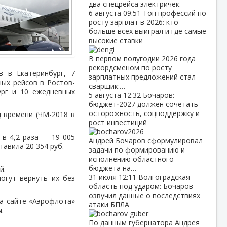
два спецрейса электричек.
6 августа
09:51
Топ профессий по
росту зарплат в 2026: кто
больше всех выиграл и где самые
высокие ставки
В первом полугодии 2026 года
рекордсменом по росту
в в Екатеринбург, 7
зарплатных предложений стал
ных рейсов в Ростов-
сварщик:…
ург и 10 ежедневных
5 августа
12:32
Бочаров:
бюджет‑2027 должен сочетать
осторожность, соцподдержку и
 времени (ЧМ-2018 в
рост инвестиций
в 4,2 раза — 19 005
Андрей Бочаров сформулировал
тавила 20 354 руб.
задачи по формированию и
исполнению областного
бюджета на…
й.
31 июля
12:11
Волгоградская
огут вернуть их без
область под ударом: Бочаров
озвучил данные о последствиях
на сайте «Аэрофлота»
атаки БПЛА
.
По данным губернатора Андрея