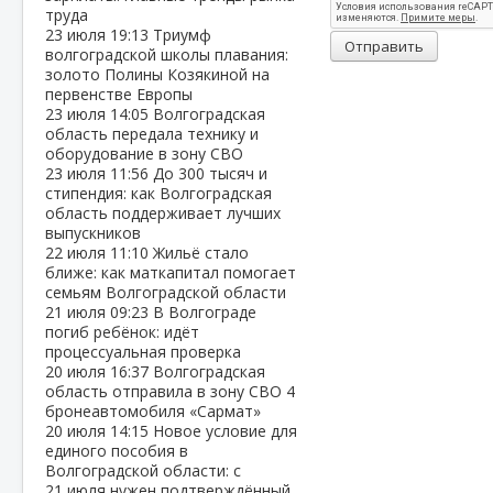
труда
23 июля
19:13
Триумф
Отправить
волгоградской школы плавания:
золото Полины Козякиной на
первенстве Европы
23 июля
14:05
Волгоградская
область передала технику и
оборудование в зону СВО
23 июля
11:56
До 300 тысяч и
стипендия: как Волгоградская
область поддерживает лучших
выпускников
22 июля
11:10
Жильё стало
ближе: как маткапитал помогает
семьям Волгоградской области
21 июля
09:23
В Волгограде
погиб ребёнок: идёт
процессуальная проверка
20 июля
16:37
Волгоградская
область отправила в зону СВО 4
бронеавтомобиля «Сармат»
20 июля
14:15
Новое условие для
единого пособия в
Волгоградской области: с
21 июля нужен подтверждённый