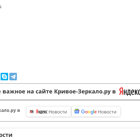
s
 важное на сайте Кривое-Зеркало.ру в
ало.ру в
ости