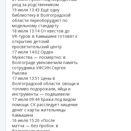
уход за родственником
19 июля
13:43
Ещё одну
библиотеку в Волгоградской
области переоборудуют по
модельному стандарту
18 июля
13:14
От квестов до
VR‑туров: в Камышине готовят к
открытию детский
просветительский центр
17 июля
14:02
Орден
Мужества — посмертно: в
Волгограде увековечили память
сотрудника УФСИН Сергея
Рыкова
17 июля
13:51
Цены в
Волгоградской области: овощи и
топливо подорожали, яйца и
инструменты — подешевели
17 июля
09:44
Кража под видом
помощи: СК расследует хищение
денег с карты жительницы
Камышина
16 июля
15:20
«После
матча — без пробок: в
Волгограде пустят