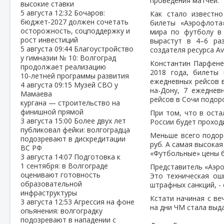
проведения матчей.
высокие ставки
5 августа
12:32
Бочаров:
Как стало известно
бюджет‑2027 должен сочетать
билеты «Аэрофлота
осторожность, соцподдержку и
мира по футболу в 
рост инвестиций
вырастут в 4–6 ра
5 августа
09:44
Благоустройство
создателя ресурса A
у гимназии № 10: Волгоград
Константин Парфенен
продолжает реализацию
2018 года, билеты 
10‑летней программы развития
ежедневных рейсов в
4 августа
09:15
Музей СВО у
на-Дону, 7 ежеднев
Мамаева
рейсов в Сочи подор
кургана — строительство на
финишной прямой
При том, что в ост
3 августа
15:00
Более двух лет
России будет проходи
публиковал фейки: волгоградца
Меньше всего подор
подозревают в дискредитации
руб. А самая высокая
ВС РФ
«Футбольные» цены б
3 августа
14:07
Подготовка к
1 сентября: в Волгограде
Представитель «Аэро
оценивают готовность
Это техническая ош
образовательной
штрафных санкций, -
инфраструктуры
Кстати начиная с ве
3 августа
12:53
Агрессия на фоне
на дни ЧМ стала выд
опьянения: волгоградку
подозревают в нападении с