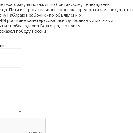
петуха-оракула покажут по британскому телевидению
етух Петя из трогательного зоопарка предсказывает результат
ену набирают рабочих «по объявлению»
 ЧМ россияне заинтересовались футбольными матчами
щик поблагодарил Волгоград за прием
дсказал победу России
ий