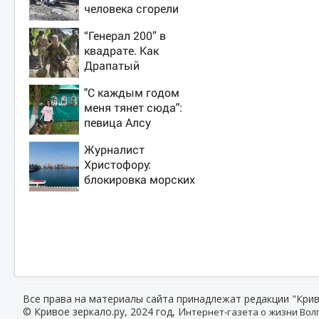
человека сгорели
заживо в страшном
“Генерал 200” в
ДТП на трассе
квадрате. Как
07/08/2026 –
Драпатый
Новости
переплюнул
"С каждым годом
Сырского
меня тянет сюда":
певица Алсу
приехала в
Журналист
татарскую деревню,
Христофору:
где прошло ее
блокировка морских
детство 07/08/2026
портов —
– Новости
катастрофа для
Украины
Все права на материалы сайта принадлежат редакции "Крив
© Кривое зеркало.ру, 2024 год, И
нтернет-газета о жизни Волг