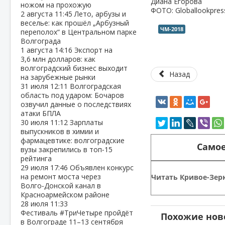
Диана Егорова
ножом на прохожую
ФОТО: Globallookpres
2 августа
11:45
Лето, арбузы и
веселье: как прошёл „Арбузный
ЧМ-2018
переполох“ в Центральном парке
Волгограда
1 августа
14:16
Экспорт на
3,6 млн долларов: как
волгоградский бизнес выходит
Назад
на зарубежные рынки
31 июля
12:11
Волгоградская
область под ударом: Бочаров
озвучил данные о последствиях
атаки БПЛА
30 июля
11:12
Зарплаты
выпускников в химии и
фармацевтике: волгоградские
Самое
вузы закрепились в топ‑15
рейтинга
29 июля
17:46
Объявлен конкурс
на ремонт моста через
Читать Кривое-Зерк
Волго‑Донской канал в
Красноармейском районе
28 июля
11:33
Фестиваль #ТриЧетыре пройдёт
Похожие нов
в Волгограде 11–13 сентября