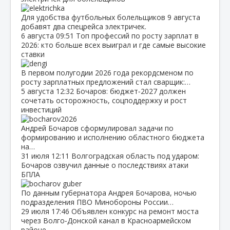
Для удобства футбольных болельщиков 9 августа
добавят два спецрейса электричек.
6 августа
09:51
Топ профессий по росту зарплат в
2026: кто больше всех выиграл и где самые высокие
ставки
В первом полугодии 2026 года рекордсменом по
росту зарплатных предложений стал сварщик:…
5 августа
12:32
Бочаров: бюджет‑2027 должен
сочетать осторожность, соцподдержку и рост
инвестиций
Андрей Бочаров сформулировал задачи по
формированию и исполнению областного бюджета
на…
31 июля
12:11
Волгоградская область под ударом:
Бочаров озвучил данные о последствиях атаки
БПЛА
По данным губернатора Андрея Бочарова, ночью
подразделения ПВО Минобороны России…
29 июля
17:46
Объявлен конкурс на ремонт моста
через Волго‑Донской канал в Красноармейском
районе