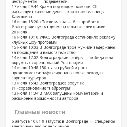
инструменты — подешевели
17 июля
09:44
Кража под видом помощи: СК
расследует хищение денег с карты жительницы
Камышина
16 июля
15:20
«После матча — без пробок: в
Волгограде пустят дополнительные электрички
20 июля
16 июля
10:16
УФАС Волгограда остановило рекламу
клубных шоу‑программ
15 июля
10:03
В Волгограде трое мужчин задержаны
за похищение и вымогательство
14 июля
17:02
Волгоградские сапёры — победители
окружных соревнований Росгвардии
14 июля
10:48
150 тысяч рублей и рост
продолжается: зафиксированы новые рекорды
зарплат курьеров
13 июля
15:43
Волгоградцев зовут на
ИТ‑соревнование “Нейроигры”
13 июля
11:34
В МАХ запущены комментарии и
расширены возможности авторов
Главные новости
6 августа
10:01
9 августа: в Волгограде — спецрейсы
электричек для болельщиков