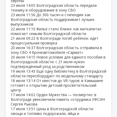
Европы
23 июля
14:05
Волгоградская область передала
технику и оборудование в зону СВО
23 июля
11:56
До 300 тысяч и стипендия: как
Волгоградская область поддерживает лучших
выпускников
22 июля
11:10
Жильё стало ближе: как маткапитал
помогает семьям Волгоградской области
21 июля
09:23
В Волгограде погиб ребёнок: идёт
процессуальная проверка
20 июля
16:37
Волгоградская область отправила в
зону СВО 4 бронеавтомобиля «Сармат»
20 июля
14:15
Новое условие для единого пособия в
Волгоградской области: с 21 июля нужен
подтверждённый уход за родственником
19 июля
13:43
Ещё одну библиотеку в Волгоградской
области переоборудуют по модельному стандарту
18 июля
13:14
От квестов до VR‑туров: в Камышине
готовят к открытию детский просветительский
центр
17 июля
14:02
Орден Мужества — посмертно: в
Волгограде увековечили память сотрудника УФСИН
Сергея Рыкова
17 июля
13:51
Цены в Волгоградской области:
овощи и топливо подорожали, яйца и