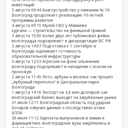
инвестиций
5 августа
09:44
Благоустройство у гимназии № 10:
Волгоград продолжает реализацию 10‑летней
программы развития
4 августа
09:15
Музей СВО у Мамаева
кургана — строительство на финишной прямой
3 августа
15:00
Более двух лет публиковал фейки:
волгоградца подозревают в дискредитации ВС РФ
3 августа
14:07
Подготовка к 1 сентября: в
Волгограде оценивают готовность
образовательной инфраструктуры
3 августа
12:53
Агрессия на фоне опьянения:
волгоградку подозревают в нападении с ножом на
прохожую
2 августа
11:45
Лето, арбузы и веселье: как прошёл
„Арбузный переполох“ в Центральном парке
Волгограда
1 августа
14:16
Экспорт на 3,6 млн долларов: как
волгоградский бизнес выходит на зарубежные рынки
31 июля
12:11
Волгоградская область под ударом:
Бочаров озвучил данные о последствиях атаки
БПЛА
30 июля
11:12
Зарплаты выпускников в химии и
фармацевтике: волгоградские вузы закрепились в