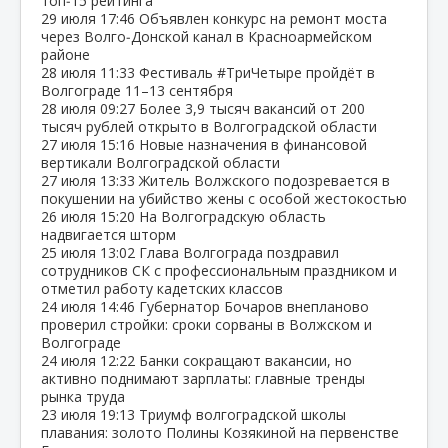
топ‑15 рейтинга
29 июля
17:46
Объявлен конкурс на ремонт моста
через Волго‑Донской канал в Красноармейском
районе
28 июля
11:33
Фестиваль #ТриЧетыре пройдёт в
Волгограде 11–13 сентября
28 июля
09:27
Более 3,9 тысяч вакансий от 200
тысяч рублей открыто в Волгоградской области
27 июля
15:16
Новые назначения в финансовой
вертикали Волгоградской области
27 июля
13:33
Житель Волжского подозревается в
покушении на убийство жены с особой жестокостью
26 июля
15:20
На Волгоградскую область
надвигается шторм
25 июля
13:02
Глава Волгограда поздравил
сотрудников СК с профессиональным праздником и
отметил работу кадетских классов
24 июля
14:46
Губернатор Бочаров внепланово
проверил стройки: сроки сорваны в Волжском и
Волгограде
24 июля
12:22
Банки сокращают вакансии, но
активно поднимают зарплаты: главные тренды
рынка труда
23 июля
19:13
Триумф волгоградской школы
плавания: золото Полины Козякиной на первенстве